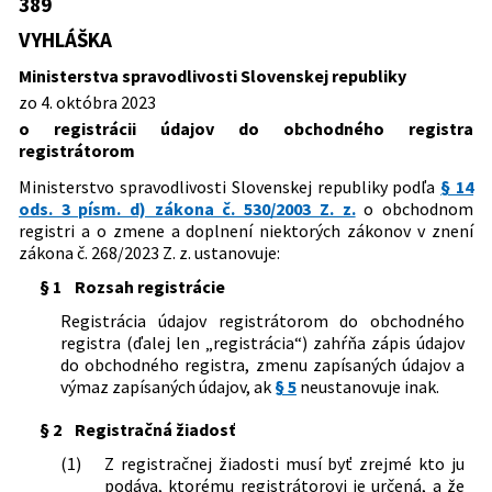
389
Predpis je menený
Typ:
Vyhláška
a doplnení niektorých zákonov
VYHLÁŠKA
Dátum schválenia:
04.10.2023
302/2024 Z. z.
Vyhláška Ministerstva spravodlivosti
Predpis je zrušený
Slovenskej republiky, ktorou sa mení a
Ministerstva spravodlivosti Slovenskej republiky
Dátum vyhlásenia:
06.10.2023
dopĺňa vyhláška Ministerstva
zo 4. októbra 2023
29/2026 Z. z.
Zákon o obchodnom registri a o zmene
spravodlivosti Slovenskej republiky č.
Dátum účinnosti od:
01.01.2025
o registrácii údajov do obchodného registra
a doplnení niektorých zákonov (zákon o
389/2023 Z. z. o registrácii údajov do
registrátorom
obchodnom registri)
Dátum účinnosti do:
16.08.2026
obchodného registra registrátorom
Ministerstvo spravodlivosti Slovenskej republiky podľa
§ 14
Autor:
Ministerstvo spravodlivosti Slovenskej republiky
ods. 3 písm. d) zákona č. 530/2003 Z. z.
o obchodnom
Právna oblasť:
Obchodný register
registri a o zmene a doplnení niektorých zákonov v znení
zákona č. 268/2023 Z. z. ustanovuje:
§ 1
Rozsah registrácie
Registrácia údajov registrátorom do obchodného
registra (ďalej len „registrácia“) zahŕňa zápis údajov
do obchodného registra, zmenu zapísaných údajov a
výmaz zapísaných údajov, ak
§ 5
neustanovuje inak.
§ 2
Registračná žiadosť
(1)
Z registračnej žiadosti musí byť zrejmé kto ju
podáva, ktorému registrátorovi je určená, a že