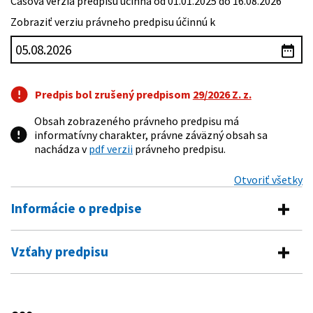
Časová verzia predpisu účinná od 01.01.2025 do 16.08.2026
Zobraziť verziu právneho predpisu účinnú k
Predpis bol zrušený predpisom
29/2026 Z. z.
Obsah zobrazeného právneho predpisu má
informatívny charakter, právne záväzný obsah sa
nachádza v
pdf verzii
právneho predpisu.
Otvoriť všetky
Informácie o predpise
Číslo predpisu:
389/2023 Z. z.
Vzťahy predpisu
Názov:
Vyhláška Ministerstva spravodlivosti Slovenskej
Predpis vykonáva
republiky o registrácii údajov do obchodného
registra registrátorom
530/2003 Z. z.
Zákon o obchodnom registri a o zmene