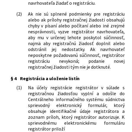
navrhovateľa žiadať o registráciu.
(2)
Ak nie sú splnené podmienky pre registráciu
alebo ak prílohy registračnej žiadosti obsahujú
chyby v písaní alebo počítaní alebo iné zrejmé
nesprávnosti, vyzve registrátor navrhovateľa,
aby mu v určenej lehote poskytol súčinnosť,
najmä aby registračnú žiadosť doplnil alebo
odstránil jej nedostatky. Ak navrhovateľ
neposkytne požadovanú súčinnosť, registrátor
registráciu nevykoná; podanie novej
registračnej žiadosti tým nie je dotknuté.
§ 4
Registrácia a uloženie listín
(1)
Na účely registrácie registrátor v súlade s
registračnou žiadosťou vyplní a odošle do
Centrálneho informačného systému súdnictva
sprievodný elektronický formulár, ktorý
obsahuje identifikačné údaje registrátora a
zoznam príloh, ktorý registrátor autorizuje. K
sprievodnému elektronickému formuláru
registrátor priloží