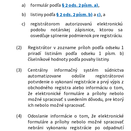
a)
formulár podľa
§ 2 ods. 2 písm. a)
,
b)
listiny podľa
§ 2 ods. 2 písm. b)
a
c)
, a
c)
registrátorom autorizovanú elektronickú
podobu notárskej zápisnice, ktorou sa
osvedčuje splnenie podmienok pre registráciu.
(2)
Registrátor v zozname príloh podľa odseku 1
priradí listinám podľa odseku 1 písm. b)
číselníkové hodnoty podľa povahy listiny.
(3)
Centrálny informačný systém súdnictva
automatizovane odošle registrátorovi
potvrdenie o vykonaní registrácie a prvý výpis z
obchodného registra alebo informáciu o tom,
že elektronické formuláre a prílohy nebolo
možné spracovať s uvedením dôvodu, pre ktorý
ich nebolo možné spracovať.
(4)
Odoslanie informácie o tom, že elektronické
formuláre a prílohy nebolo možné spracovať
nebráni vykonaniu registrácie po odpadnutí