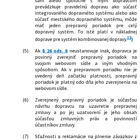
sám alebo spoločne s iným dopravcom
prevádzkuje pravidelnú dopravu ako súčasť
integrovaného dopravného systému alebo ako
súčasť mestského dopravného systému, môže
mať jeden prepravný poriadok pre celý
dopravný systém. To isté platí v nákladnej
12
doprave pre systém kombinovanej dopravy.
)
(5)
Ak
§ 26 ods. 8
neustanovuje inak, dopravca je
povinný zverejniť prepravný poriadok na
svojom webovom sídle a iným vhodným
spôsobom. Ak v prepravnom poriadku nie je
uvedený deň začiatku platnosti, prepravný
poriadok je platný odo dňa jeho zverejnenia na
webovom sídle.
(6)
Zverejnený prepravný poriadok je súčasťou
návrhu dopravcu na uzavretie prepravnej
zmluvy a po jej uzatvorení je jeho obsah
súčasťou zmluvných práv a povinností
účastníkov zmluvy.
(7)
Sťažnosti a reklamácie na plnenie záväzkov z