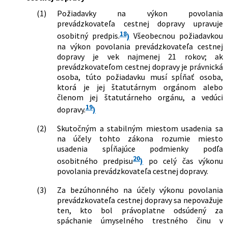
(1)
Požiadavky na výkon povolania
prevádzkovateľa cestnej dopravy upravuje
18
osobitný predpis.
)
Všeobecnou požiadavkou
na výkon povolania prevádzkovateľa cestnej
dopravy je vek najmenej 21 rokov; ak
prevádzkovateľom cestnej dopravy je právnická
osoba, túto požiadavku musí spĺňať osoba,
ktorá je jej štatutárnym orgánom alebo
členom jej štatutárneho orgánu, a vedúci
19
dopravy.
)
(2)
Skutočným a stabilným miestom usadenia sa
na účely tohto zákona rozumie miesto
usadenia spĺňajúce podmienky podľa
20
osobitného predpisu
)
po celý čas výkonu
povolania prevádzkovateľa cestnej dopravy.
(3)
Za bezúhonného na účely výkonu povolania
prevádzkovateľa cestnej dopravy sa nepovažuje
ten, kto bol právoplatne odsúdený za
spáchanie úmyselného trestného činu v