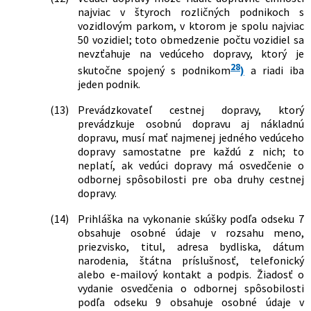
najviac v štyroch rozličných podnikoch s
vozidlovým parkom, v ktorom je spolu najviac
50 vozidiel; toto obmedzenie počtu vozidiel sa
nevzťahuje na vedúceho dopravy, ktorý je
28
skutočne spojený s podnikom
)
a riadi iba
jeden podnik.
(13)
Prevádzkovateľ cestnej dopravy, ktorý
prevádzkuje osobnú dopravu aj nákladnú
dopravu, musí mať najmenej jedného vedúceho
dopravy samostatne pre každú z nich; to
neplatí, ak vedúci dopravy má osvedčenie o
odbornej spôsobilosti pre oba druhy cestnej
dopravy.
(14)
Prihláška na vykonanie skúšky podľa odseku 7
obsahuje osobné údaje v rozsahu meno,
priezvisko, titul, adresa bydliska, dátum
narodenia, štátna príslušnosť, telefonický
alebo e-mailový kontakt a podpis. Žiadosť o
vydanie osvedčenia o odbornej spôsobilosti
podľa odseku 9 obsahuje osobné údaje v