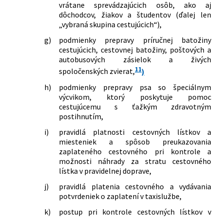
vrátane sprevádzajúcich osôb, ako aj
dôchodcov, žiakov a študentov (ďalej len
„vybraná skupina cestujúcich“),
g)
podmienky prepravy príručnej batožiny
cestujúcich, cestovnej batožiny, poštových a
autobusových zásielok a živých
11
spoločenských zvierat,
)
h)
podmienky prepravy psa so špeciálnym
výcvikom, ktorý poskytuje pomoc
cestujúcemu s ťažkým zdravotným
postihnutím,
i)
pravidlá platnosti cestovných lístkov a
miesteniek a spôsob preukazovania
zaplateného cestovného pri kontrole a
možnosti náhrady za stratu cestovného
lístka v pravidelnej doprave,
j)
pravidlá platenia cestovného a vydávania
potvrdeniek o zaplatení v taxislužbe,
k)
postup pri kontrole cestovných lístkov v