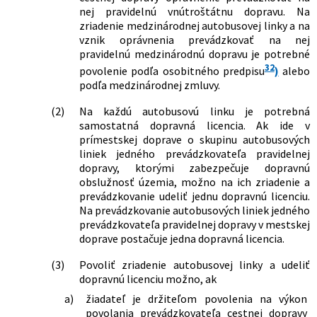
nej pravidelnú vnútroštátnu dopravu. Na
zriadenie medzinárodnej autobusovej linky a na
vznik oprávnenia prevádzkovať na nej
pravidelnú medzinárodnú dopravu je potrebné
32
povolenie podľa osobitného predpisu
)
alebo
podľa medzinárodnej zmluvy.
(2)
Na každú autobusovú linku je potrebná
samostatná dopravná licencia. Ak ide v
prímestskej doprave o skupinu autobusových
liniek jedného prevádzkovateľa pravidelnej
dopravy, ktorými zabezpečuje dopravnú
obslužnosť územia, možno na ich zriadenie a
prevádzkovanie udeliť jednu dopravnú licenciu.
Na prevádzkovanie autobusových liniek jedného
prevádzkovateľa pravidelnej dopravy v mestskej
doprave postačuje jedna dopravná licencia.
(3)
Povoliť zriadenie autobusovej linky a udeliť
dopravnú licenciu možno, ak
a)
žiadateľ je držiteľom povolenia na výkon
povolania prevádzkovateľa cestnej dopravy