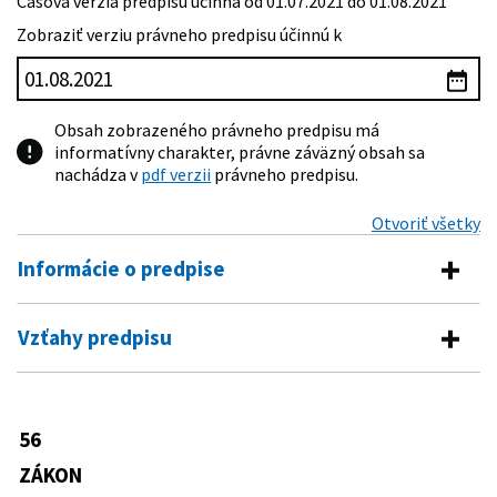
Časová verzia predpisu účinná od 01.07.2021 do 01.08.2021
Zobraziť verziu právneho predpisu účinnú k
Obsah zobrazeného právneho predpisu má
informatívny charakter, právne záväzný obsah sa
nachádza v
pdf verzii
právneho predpisu.
Otvoriť všetky
Informácie o predpise
Číslo predpisu:
56/2012 Z. z.
Vzťahy predpisu
Názov:
Zákon o cestnej doprave
Vykonávacie predpisy
Typ:
Zákon
124/2012 Z. z.
Vyhláška Ministerstva dopravy,
56
Dátum schválenia:
31.01.2012
Predpis je menený
výstavby a regionálneho rozvoja
Slovenskej republiky, ktorou sa
ZÁKON
Dátum vyhlásenia:
21.02.2012
317/2012 Z. z.
Zákon o inteligentných dopravných
vykonáva zákon č. 56/2012 Z. z. o