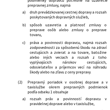
podmienky dopravcu potrebné na uzavretie
332/2023 Z. z.
Zákon o verejnej osobnej doprave a o
prepravnej zmluvy, najmä
zmene a doplnení niektorých zákonov
a)
druh prevádzkovanej cestnej dopravy a rozsah
162/2024 Z. z.
Zákon, ktorým sa mení a dopĺňa zákon
poskytovaných dopravných služieb,
č. 56/2012 Z. z. o cestnej doprave v
znení neskorších predpisov a ktorým sa
b)
spôsob uzavretia a platnosť zmluvy o
mení zákon Národnej rady Slovenskej
preprave osôb alebo zmluvy o preprave
republiky č. 145/1995 Z. z. o správnych
tovaru,
poplatkoch v znení neskorších
c)
práva a povinnosti dopravcu, najmä rozsah
predpisov
zodpovednosti za spôsobenú škodu na zdraví
131/2026 Z. z.
Zákon, ktorým sa mení a dopĺňa zákon
cestujúcich a zvierat a na tovare, batožine
č. 8/2009 Z. z. o cestnej premávke a o
alebo iných veciach a rozsah z toho
zmene a doplnení niektorých zákonov
vyplývajúcich nárokov cestujúcich,
v znení neskorších predpisov a ktorým
odosielateľov a príjemcov vecí na náhradu
sa menia a dopĺňajú niektoré zákony
škody alebo na zľavu z ceny prepravy.
(2)
Prepravný poriadok v osobnej doprave a v
taxislužbe okrem prepravných podmienok
podľa odseku 1 obsahuje
a)
rozsah práv a povinností dopravcu v
pravidelnej doprave alebo v taxislužbe,