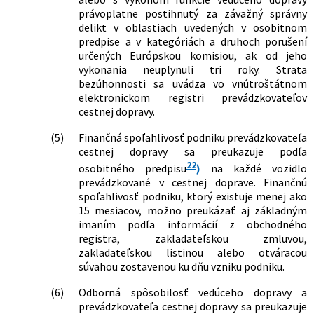
právoplatne postihnutý za závažný správny
delikt v oblastiach uvedených v osobitnom
predpise a v kategóriách a druhoch porušení
určených Európskou komisiou, ak od jeho
vykonania neuplynuli tri roky. Strata
bezúhonnosti sa uvádza vo vnútroštátnom
elektronickom registri prevádzkovateľov
cestnej dopravy.
(5)
Finančná spoľahlivosť podniku prevádzkovateľa
cestnej dopravy sa preukazuje podľa
22
osobitného predpisu
)
na každé vozidlo
prevádzkované v cestnej doprave. Finančnú
spoľahlivosť podniku, ktorý existuje menej ako
15 mesiacov, možno preukázať aj základným
imaním podľa informácií z obchodného
registra, zakladateľskou zmluvou,
zakladateľskou listinou alebo otváracou
súvahou zostavenou ku dňu vzniku podniku.
(6)
Odborná spôsobilosť vedúceho dopravy a
prevádzkovateľa cestnej dopravy sa preukazuje