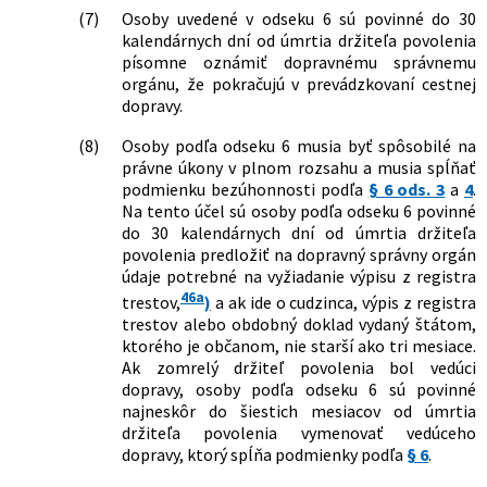
(7)
Osoby uvedené v odseku 6 sú povinné do 30
kalendárnych dní od úmrtia držiteľa povolenia
písomne oznámiť dopravnému správnemu
orgánu, že pokračujú v prevádzkovaní cestnej
dopravy.
(8)
Osoby podľa odseku 6 musia byť spôsobilé na
právne úkony v plnom rozsahu a musia spĺňať
podmienku bezúhonnosti podľa
§ 6 ods. 3
a
4
.
Na tento účel sú osoby podľa odseku 6 povinné
do 30 kalendárnych dní od úmrtia držiteľa
povolenia predložiť na dopravný správny orgán
údaje potrebné na vyžiadanie výpisu z registra
46a
trestov,
)
a ak ide o cudzinca, výpis z registra
trestov alebo obdobný doklad vydaný štátom,
ktorého je občanom, nie starší ako tri mesiace.
Ak zomrelý držiteľ povolenia bol vedúci
dopravy, osoby podľa odseku 6 sú povinné
najneskôr do šiestich mesiacov od úmrtia
držiteľa povolenia vymenovať vedúceho
dopravy, ktorý spĺňa podmienky podľa
§ 6
.