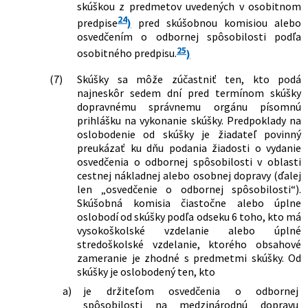
skúškou z predmetov uvedených v osobitnom
24
predpise
)
pred skúšobnou komisiou alebo
osvedčením o odbornej spôsobilosti podľa
25
osobitného predpisu.
)
(7)
Skúšky sa môže zúčastniť ten, kto podá
najneskôr sedem dní pred termínom skúšky
dopravnému správnemu orgánu písomnú
prihlášku na vykonanie skúšky. Predpoklady na
oslobodenie od skúšky je žiadateľ povinný
preukázať ku dňu podania žiadosti o vydanie
osvedčenia o odbornej spôsobilosti v oblasti
cestnej nákladnej alebo osobnej dopravy (ďalej
len „osvedčenie o odbornej spôsobilosti“).
Skúšobná komisia čiastočne alebo úplne
oslobodí od skúšky podľa odseku 6 toho, kto má
vysokoškolské vzdelanie alebo úplné
stredoškolské vzdelanie, ktorého obsahové
zameranie je zhodné s predmetmi skúšky. Od
skúšky je oslobodený ten, kto
a)
je držiteľom osvedčenia o odbornej
spôsobilosti na medzinárodnú dopravu