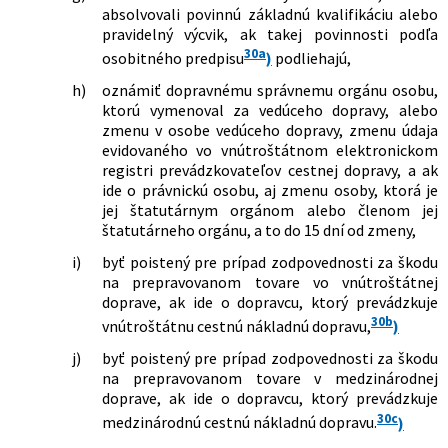
absolvovali povinnú základnú kvalifikáciu alebo
pravidelný výcvik, ak takej povinnosti podľa
30a
osobitného predpisu
)
podliehajú,
h)
oznámiť dopravnému správnemu orgánu osobu,
ktorú vymenoval za vedúceho dopravy, alebo
zmenu v osobe vedúceho dopravy, zmenu údaja
evidovaného vo vnútroštátnom elektronickom
registri prevádzkovateľov cestnej dopravy, a ak
ide o právnickú osobu, aj zmenu osoby, ktorá je
jej štatutárnym orgánom alebo členom jej
štatutárneho orgánu, a to do 15 dní od zmeny,
i)
byť poistený pre prípad zodpovednosti za škodu
na prepravovanom tovare vo vnútroštátnej
doprave, ak ide o dopravcu, ktorý prevádzkuje
30b
vnútroštátnu cestnú nákladnú dopravu,
)
j)
byť poistený pre prípad zodpovednosti za škodu
na prepravovanom tovare v medzinárodnej
doprave, ak ide o dopravcu, ktorý prevádzkuje
30c
medzinárodnú cestnú nákladnú dopravu.
)