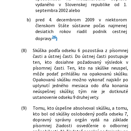
vydaného v Slovenskej republike od 1.
septembra 2002 alebo
b)
pred 4. decembrom 2009 v niektorom
členskom štáte sústavne počas najmenej
desiatich rokov riadil podnik cestnej
26
dopravy.
)
(8)
Skúška podľa odseku 6 pozostáva z písomnej
časti a ústnej časti. Do ústnej časti postupuje
ten, kto dosiahne požadovaný výsledok v
písomnej časti. Ten, kto na skúške neuspel,
môže podať prihlášku na opakovanú skúšku.
Opakovanú skúšku možno vykonať najskôr po
uplynutí jedného mesiaca odo dňa konania
neúspešnej skúšky; tým nie je dotknuté
ustanovenie odseku 9 druhej vety.
(9)
Tomu, kto úspešne absolvoval skúšku, a tomu,
kto bol od skúšky oslobodený podľa odseku 7,
dopravný správny orgán vydá na základe
písomnej žiadosti osvedčenie o odbornej