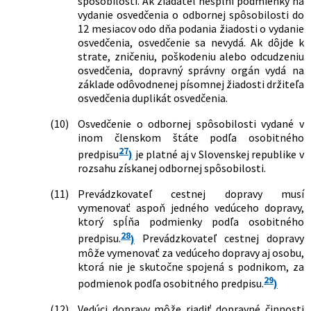
spôsobilosti. Ak žiadateľ nesplní podmienky na
vydanie osvedčenia o odbornej spôsobilosti do
12 mesiacov odo dňa podania žiadosti o vydanie
osvedčenia, osvedčenie sa nevydá. Ak dôjde k
strate, zničeniu, poškodeniu alebo odcudzeniu
osvedčenia, dopravný správny orgán vydá na
základe odôvodnenej písomnej žiadosti držiteľa
osvedčenia duplikát osvedčenia.
(10)
Osvedčenie o odbornej spôsobilosti vydané v
inom členskom štáte podľa osobitného
27
predpisu
)
je platné aj v Slovenskej republike v
rozsahu získanej odbornej spôsobilosti.
(11)
Prevádzkovateľ cestnej dopravy musí
vymenovať aspoň jedného vedúceho dopravy,
ktorý spĺňa podmienky podľa osobitného
28
predpisu.
)
Prevádzkovateľ cestnej dopravy
môže vymenovať za vedúceho dopravy aj osobu,
ktorá nie je skutočne spojená s podnikom, za
29
podmienok podľa osobitného predpisu.
)
(12)
Vedúci dopravy môže riadiť dopravné činnosti