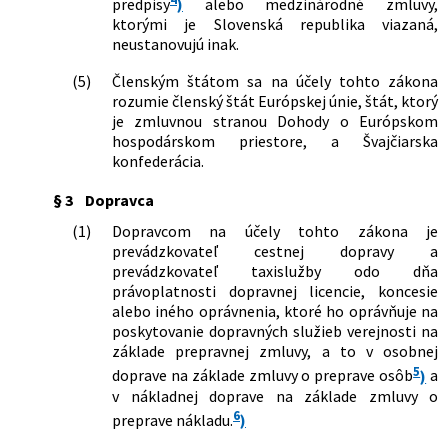
predpisy
)
alebo medzinárodné zmluvy,
neskorších predpisov a ktorým sa
ktorými je Slovenská republika viazaná,
menia a dopĺňajú niektoré zákony
neustanovujú inak.
146/2019 Z. z.
Zákon, ktorým sa mení a dopĺňa zákon
č. 56/2012 Z. z. o cestnej doprave v
(5)
Členským štátom sa na účely tohto zákona
znení neskorších predpisov a ktorým sa
rozumie členský štát Európskej únie, štát, ktorý
menia a dopĺňajú niektoré zákony
je zmluvnou stranou Dohody o Európskom
390/2019 Z. z.
Zákon, ktorým sa mení a dopĺňa zákon
hospodárskom priestore, a Švajčiarska
č. 513/1991 Zb. Obchodný zákonník v
konfederácia.
znení neskorších predpisov a ktorým sa
menia a dopĺňajú niektoré zákony
§ 3
Dopravca
473/2019 Z. z.
Zákon, ktorým sa mení a dopĺňa zákon
(1)
Dopravcom na účely tohto zákona je
č. 338/2000 Z. z. o vnútrozemskej
prevádzkovateľ cestnej dopravy a
plavbe a o zmene a doplnení
prevádzkovateľ taxislužby odo dňa
niektorých zákonov v znení neskorších
právoplatnosti dopravnej licencie, koncesie
predpisov a ktorým sa mení a dopĺňa
alebo iného oprávnenia, ktoré ho oprávňuje na
zákon č. 56/2012 Z. z. o cestnej doprave
poskytovanie dopravných služieb verejnosti na
v znení neskorších predpisov
základe prepravnej zmluvy, a to v osobnej
90/2020 Z. z.
Zákon, ktorým sa dopĺňajú niektoré
5
doprave na základe zmluvy o preprave osôb
)
a
zákony v pôsobnosti Ministerstva
v nákladnej doprave na základe zmluvy o
dopravy a výstavby Slovenskej
6
preprave nákladu.
)
republiky v súvislosti s ochorením
COVID-19