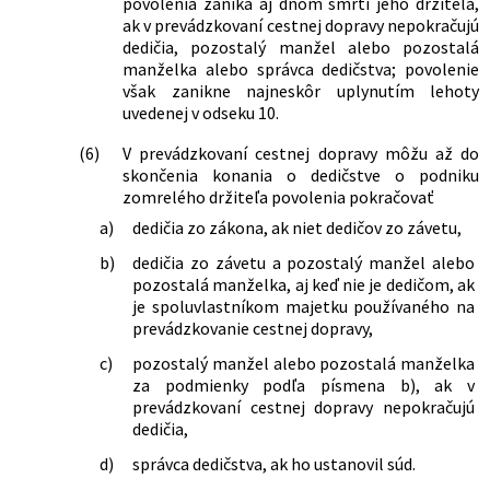
povolenia zaniká aj dňom smrti jeho držiteľa,
ak v prevádzkovaní cestnej dopravy nepokračujú
dedičia, pozostalý manžel alebo pozostalá
manželka alebo správca dedičstva; povolenie
však zanikne najneskôr uplynutím lehoty
uvedenej v odseku 10.
(6)
V prevádzkovaní cestnej dopravy môžu až do
skončenia konania o dedičstve o podniku
zomrelého držiteľa povolenia pokračovať
a)
dedičia zo zákona, ak niet dedičov zo závetu,
b)
dedičia zo závetu a pozostalý manžel alebo
pozostalá manželka, aj keď nie je dedičom, ak
je spoluvlastníkom majetku používaného na
prevádzkovanie cestnej dopravy,
c)
pozostalý manžel alebo pozostalá manželka
za podmienky podľa písmena b), ak v
prevádzkovaní cestnej dopravy nepokračujú
dedičia,
d)
správca dedičstva, ak ho ustanovil súd.