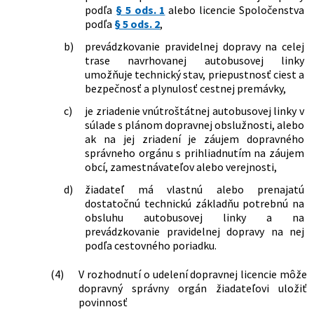
podľa
§ 5 ods. 1
alebo licencie Spoločenstva
podľa
§ 5 ods. 2
,
b)
prevádzkovanie pravidelnej dopravy na celej
trase navrhovanej autobusovej linky
umožňuje technický stav, priepustnosť ciest a
bezpečnosť a plynulosť cestnej premávky,
c)
je zriadenie vnútroštátnej autobusovej linky v
súlade s plánom dopravnej obslužnosti, alebo
ak na jej zriadení je záujem dopravného
správneho orgánu s prihliadnutím na záujem
obcí, zamestnávateľov alebo verejnosti,
d)
žiadateľ má vlastnú alebo prenajatú
dostatočnú technickú základňu potrebnú na
obsluhu autobusovej linky a na
prevádzkovanie pravidelnej dopravy na nej
podľa cestovného poriadku.
(4)
V rozhodnutí o udelení dopravnej licencie môže
dopravný správny orgán žiadateľovi uložiť
povinnosť