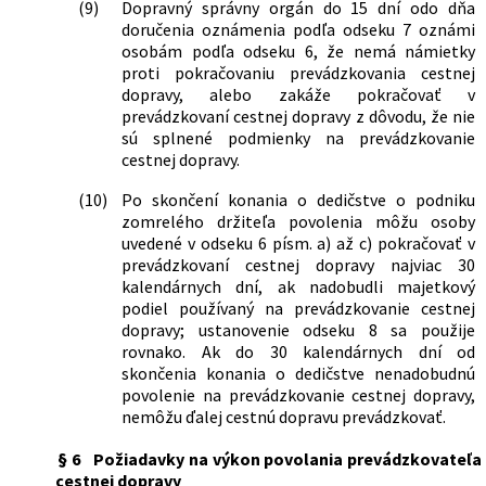
(9)
Dopravný správny orgán do 15 dní odo dňa
doručenia oznámenia podľa odseku 7 oznámi
osobám podľa odseku 6, že nemá námietky
proti pokračovaniu prevádzkovania cestnej
dopravy, alebo zakáže pokračovať v
prevádzkovaní cestnej dopravy z dôvodu, že nie
sú splnené podmienky na prevádzkovanie
cestnej dopravy.
(10)
Po skončení konania o dedičstve o podniku
zomrelého držiteľa povolenia môžu osoby
uvedené v odseku 6 písm. a) až c) pokračovať v
prevádzkovaní cestnej dopravy najviac 30
kalendárnych dní, ak nadobudli majetkový
podiel používaný na prevádzkovanie cestnej
dopravy; ustanovenie odseku 8 sa použije
rovnako. Ak do 30 kalendárnych dní od
skončenia konania o dedičstve nenadobudnú
povolenie na prevádzkovanie cestnej dopravy,
nemôžu ďalej cestnú dopravu prevádzkovať.
§ 6
Požiadavky na výkon povolania prevádzkovateľa
cestnej dopravy