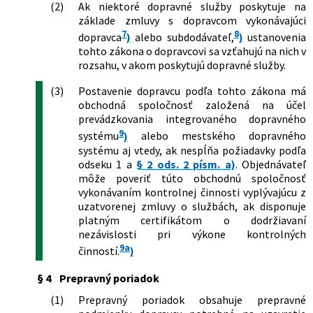
(2)
Ak niektoré dopravné služby poskytuje na
132/2021 Z. z.
Zákon, ktorým sa menia a dopĺňajú
základe zmluvy s dopravcom vykonávajúci
niektoré zákony v pôsobnosti
7
8
dopravca
)
alebo subdodávateľ,
)
ustanovenia
Ministerstva dopravy a výstavby
tohto zákona o dopravcovi sa vzťahujú na nich v
Slovenskej republiky v súvislosti s
rozsahu, v akom poskytujú dopravné služby.
ochorením COVID-19 v cestnej doprave
214/2021 Z. z.
Zákon o podpore ekologických vozidiel
(3)
Postavenie dopravcu podľa tohto zákona má
cestnej dopravy a o zmene a doplnení
obchodná spoločnosť založená na účel
niektorých zákonov
prevádzkovania integrovaného dopravného
222/2021 Z. z.
Zákon, ktorým sa mení a dopĺňa zákon
9
systému
)
alebo mestského dopravného
č. 56/2012 Z. z. o cestnej doprave v
systému aj vtedy, ak nespĺňa požiadavky podľa
znení neskorších predpisov
odseku 1 a
§ 2 ods. 2 písm. a)
. Objednávateľ
397/2021 Z. z.
Zákon, ktorým sa mení a dopĺňa zákon
môže poveriť túto obchodnú spoločnosť
č. 56/2012 Z. z. o cestnej doprave v
vykonávaním kontrolnej činnosti vyplývajúcu z
znení neskorších predpisov a ktorým sa
uzatvorenej zmluvy o službách, ak disponuje
dopĺňa zákon č. 461/2003 Z. z. o
platným certifikátom o dodržiavaní
sociálnom poistení v znení neskorších
nezávislosti pri výkone kontrolných
predpisov
9a
činností.
)
246/2022 Z. z.
Zákon, ktorým sa mení a dopĺňa zákon
č. 8/2009 Z. z. o cestnej premávke a o
§ 4
Prepravný poriadok
zmene a doplnení niektorých zákonov
v znení neskorších predpisov a ktorým
(1)
Prepravný poriadok obsahuje prepravné
sa menia a dopĺňajú niektoré zákony