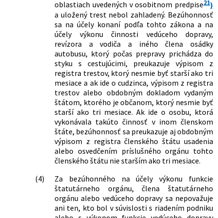
21
oblastiach uvedených v osobitnom predpise
)
a uložený trest nebol zahladený. Bezúhonnosť
sa na účely konaní podľa tohto zákona a na
účely výkonu činnosti vedúceho dopravy,
revízora a vodiča a iného člena osádky
autobusu, ktorý počas prepravy prichádza do
styku s cestujúcimi, preukazuje výpisom z
registra trestov, ktorý nesmie byť starší ako tri
mesiace a ak ide o cudzinca, výpisom z registra
trestov alebo obdobným dokladom vydaným
štátom, ktorého je občanom, ktorý nesmie byť
starší ako tri mesiace. Ak ide o osobu, ktorá
vykonávala takúto činnosť v inom členskom
štáte, bezúhonnosť sa preukazuje aj obdobným
výpisom z registra členského štátu usadenia
alebo osvedčením príslušného orgánu tohto
členského štátu nie starším ako tri mesiace.
(4)
Za bezúhonného na účely výkonu funkcie
štatutárneho orgánu, člena štatutárneho
orgánu alebo vedúceho dopravy sa nepovažuje
ani ten, kto bol v súvislosti s riadením podniku
alebo s výkonom funkcie vedúceho dopravy