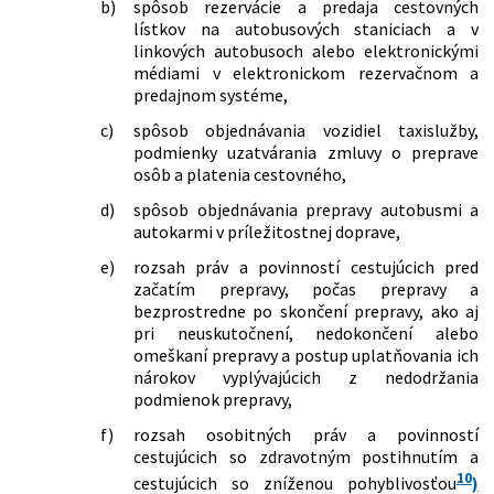
b)
spôsob rezervácie a predaja cestovných
lístkov na autobusových staniciach a v
linkových autobusoch alebo elektronickými
médiami v elektronickom rezervačnom a
predajnom systéme,
c)
spôsob objednávania vozidiel taxislužby,
podmienky uzatvárania zmluvy o preprave
osôb a platenia cestovného,
d)
spôsob objednávania prepravy autobusmi a
autokarmi v príležitostnej doprave,
e)
rozsah práv a povinností cestujúcich pred
začatím prepravy, počas prepravy a
bezprostredne po skončení prepravy, ako aj
pri neuskutočnení, nedokončení alebo
omeškaní prepravy a postup uplatňovania ich
nárokov vyplývajúcich z nedodržania
podmienok prepravy,
f)
rozsah osobitných práv a povinností
cestujúcich so zdravotným postihnutím a
10
cestujúcich so zníženou pohyblivosťou
)