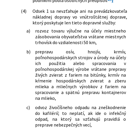
podnikmi podľa osobitných predpisov.
)
(4)
Odsek 1 sa nevzťahuje ani na prevádzkovateľa
nákladnej dopravy vo vnútroštátnej doprave,
ktorý poskytuje len tieto dopravné služby:
a)
rozvoz tovaru výlučne na účely miestneho
zásobovania obyvateľstva vrátane miestnych
trhovísk do vzdialenosti 50 km,
b)
prepravu osív, hnojív, krmív,
poľnohospodárskych strojov a úrody na účely
ich použitia alebo spracovania v
poľnohospodárskej výrobe vrátane prepravy
živých zvierat z fariem na bitúnky, krmív na
kŕmenie hospodárskych zvierat a zberu
mlieka a mliečnych výrobkov z fariem na
spracovanie a spätnú prepravu kontajnerov
na mlieko,
c)
odvoz živočíšneho odpadu na zneškodnenie
do kafilérií; to neplatí, ak ide o infekčný
odpad, na ktorý sa vzťahujú pravidlá o
preprave nebezpečných vecí,