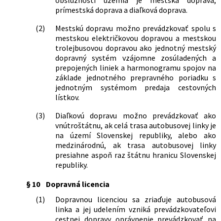
obslužnosti územia je mestská doprava,
prímestská doprava a diaľková doprava.
(2)
Mestskú dopravu možno prevádzkovať spolu s
mestskou električkovou dopravou a mestskou
trolejbusovou dopravou ako jednotný mestský
dopravný systém vzájomne zosúladených a
prepojených liniek a harmonogramu spojov na
základe jednotného prepravného poriadku s
jednotným systémom predaja cestovných
lístkov.
(3)
Diaľkovú dopravu možno prevádzkovať ako
vnútroštátnu, ak celá trasa autobusovej linky je
na území Slovenskej republiky, alebo ako
medzinárodnú, ak trasa autobusovej linky
presiahne aspoň raz štátnu hranicu Slovenskej
republiky.
§ 10
Dopravná licencia
(1)
Dopravnou licenciou sa zriaďuje autobusová
linka a jej udelením vzniká prevádzkovateľovi
cestnej dopravy oprávnenie prevádzkovať na