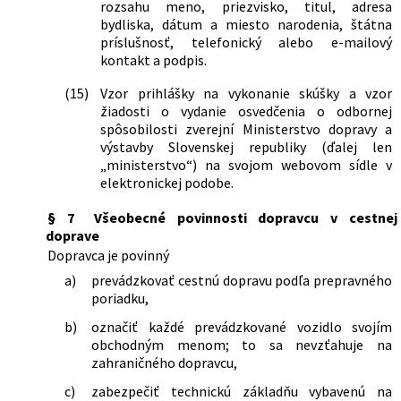
rozsahu meno, priezvisko, titul, adresa
bydliska, dátum a miesto narodenia, štátna
príslušnosť, telefonický alebo e-mailový
kontakt a podpis.
(15)
Vzor prihlášky na vykonanie skúšky a vzor
žiadosti o vydanie osvedčenia o odbornej
spôsobilosti zverejní Ministerstvo dopravy a
výstavby Slovenskej republiky (ďalej len
„ministerstvo“) na svojom webovom sídle v
elektronickej podobe.
§ 7
Všeobecné povinnosti dopravcu v cestnej
doprave
Dopravca je povinný
a)
prevádzkovať cestnú dopravu podľa prepravného
poriadku,
b)
označiť každé prevádzkované vozidlo svojím
obchodným menom; to sa nevzťahuje na
zahraničného dopravcu,
c)
zabezpečiť technickú základňu vybavenú na