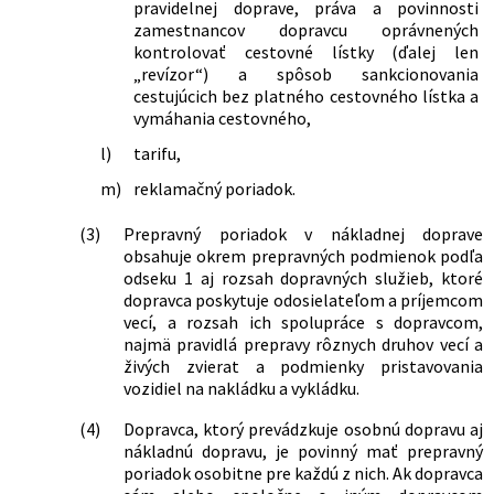
pravidelnej doprave, práva a povinnosti
zamestnancov dopravcu oprávnených
kontrolovať cestovné lístky (ďalej len
„revízor“) a spôsob sankcionovania
cestujúcich bez platného cestovného lístka a
vymáhania cestovného,
l)
tarifu,
m)
reklamačný poriadok.
(3)
Prepravný poriadok v nákladnej doprave
obsahuje okrem prepravných podmienok podľa
odseku 1 aj rozsah dopravných služieb, ktoré
dopravca poskytuje odosielateľom a príjemcom
vecí, a rozsah ich spolupráce s dopravcom,
najmä pravidlá prepravy rôznych druhov vecí a
živých zvierat a podmienky pristavovania
vozidiel na nakládku a vykládku.
(4)
Dopravca, ktorý prevádzkuje osobnú dopravu aj
nákladnú dopravu, je povinný mať prepravný
poriadok osobitne pre každú z nich. Ak dopravca