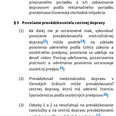
prepravného poriadku a ich vybavovanie
dopravcom podľa reklamačného poriadku
preskúmava Slovenská obchodná inšpekcia.
§ 5
Povolanie prevádzkovateľa cestnej dopravy
(1)
Ak ďalej nie je ustanovené inak, vykonávať
povolanie prevádzkovateľa vnútroštátnej
13
14
dopravy
)
môže podnik
)
na základe
povolenia udeleného podľa tohto zákona a
osobitného predpisu; povolenie sa udeľuje na
desať rokov. Postup udeľovania, pozastavenia
platnosti a odnímania povolenia ustanovuje
15
osobitný predpis.
)
(2)
Prevádzkovať medzinárodnú dopravu v
členských štátoch môže prevádzkovateľ
cestnej dopravy, ktorý má udelenú licenciu
16
Spoločenstva podľa osobitných predpisov.
)
(3)
Odseky 1 a 2 sa nevzťahujú na prevádzkovanie
taxislužby a na cestnú dopravu prevádzkovanú
17