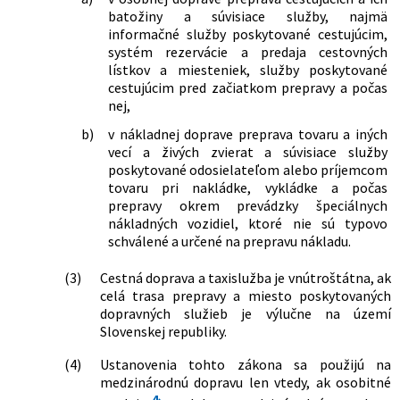
z. o cestnej doprave v znení neskorších
menia a dopĺňajú niektoré zákony
batožiny a súvisiace služby, najmä
predpisov
176/2017 Z. z.
Zákon, ktorým sa dopĺňa zákon č.
informačné služby poskytované cestujúcim,
338/2000 Z. z. o vnútrozemskej plavbe
systém rezervácie a predaja cestovných
a o zmene a doplnení niektorých
lístkov a miesteniek, služby poskytované
zákonov v znení neskorších predpisov a
cestujúcim pred začiatkom prepravy a počas
ktorým sa menia a dopĺňajú niektoré
nej,
zákony
b)
v nákladnej doprave preprava tovaru a iných
177/2018 Z. z.
Zákon o niektorých opatreniach na
vecí a živých zvierat a súvisiace služby
znižovanie administratívnej záťaže
poskytované odosielateľom alebo príjemcom
využívaním informačných systémov
tovaru pri nakládke, vykládke a počas
verejnej správy a o zmene a doplnení
prepravy okrem prevádzky špeciálnych
niektorých zákonov (zákon proti
nákladných vozidiel, ktoré nie sú typovo
byrokracii)
schválené a určené na prepravu nákladu.
9/2019 Z. z.
Zákon, ktorým sa mení a dopĺňa zákon
č. 56/2012 Z. z. o cestnej doprave v
(3)
Cestná doprava a taxislužba je vnútroštátna, ak
znení neskorších predpisov a ktorým sa
celá trasa prepravy a miesto poskytovaných
menia a dopĺňajú niektoré zákony
dopravných služieb je výlučne na území
35/2019 Z. z.
Zákon o finančnej správe a o zmene a
Slovenskej republiky.
doplnení niektorých zákonov
55/2019 Z. z.
Zákon, ktorým sa mení a dopĺňa zákon
(4)
Ustanovenia tohto zákona sa použijú na
č. 513/2009 Z. z. o dráhach a o zmene a
medzinárodnú dopravu len vtedy, ak osobitné
doplnení niektorých zákonov v znení
4