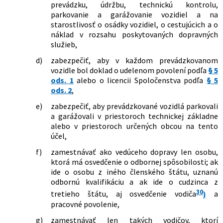
prevádzku, údržbu, technickú kontrolu,
parkovanie a garážovanie vozidiel a na
starostlivosť o osádky vozidiel, o cestujúcich a o
náklad v rozsahu poskytovaných dopravných
služieb,
d)
zabezpečiť, aby v každom prevádzkovanom
vozidle bol doklad o udelenom povolení podľa
§ 5
ods. 1
alebo o licencii Spoločenstva podľa
§ 5
ods. 2
,
e)
zabezpečiť, aby prevádzkované vozidlá parkovali
a garážovali v priestoroch technickej základne
alebo v priestoroch určených obcou na tento
účel,
f)
zamestnávať ako vedúceho dopravy len osobu,
ktorá má osvedčenie o odbornej spôsobilosti; ak
ide o osobu z iného členského štátu, uznanú
odbornú kvalifikáciu a ak ide o cudzinca z
30
tretieho štátu, aj osvedčenie vodiča
)
a
pracovné povolenie,
g)
zamestnávať len takých vodičov, ktorí