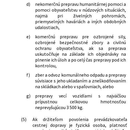
d)
nekomerčnú prepravu humanitárnej pomoci a
pomoci obyvateľstvu v núdzových situáciách,
najmä pri živelných pohromách,
priemyselných haváriách a iných obdobných
udalostiach,
e)
komerčnú prepravu pre ozbrojené sily,
ozbrojené bezpečnostné zbory a civilnú
ochranu obyvateľstva, ak sa preprava
uskutočňuje na základe ich objednávky na
plnenie ich úloh a po celý čas prepravy pod ich
kontrolou,
f)
zber a odvoz komunálneho odpadu a prepravy
súvisiace s jeho ukladaním a zneškodňovaním
na skládkach alebo v spaľovniach, alebo
g)
prepravy vecí vozidlami s najväčšou
prípustnou celkovou hmotnosťou
neprevyšujúcou 3 500 kg.
(5)
Ak držiteľom povolenia prevádzkovateľa
cestnej dopravy je fyzická osoba, platnosť