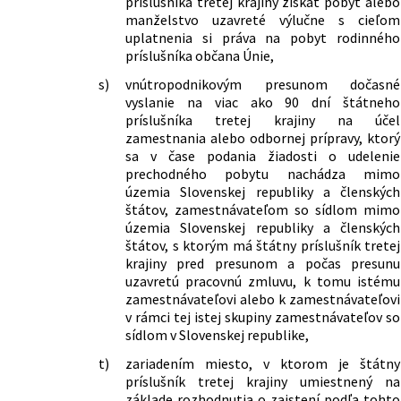
príslušníka tretej krajiny získať pobyt alebo
manželstvo uzavreté výlučne s cieľom
uplatnenia si práva na pobyt rodinného
príslušníka občana Únie,
s)
vnútropodnikovým presunom dočasné
vyslanie na viac ako 90 dní štátneho
príslušníka tretej krajiny na účel
zamestnania alebo odbornej prípravy, ktorý
sa v čase podania žiadosti o udelenie
prechodného pobytu nachádza mimo
územia Slovenskej republiky a členských
štátov, zamestnávateľom so sídlom mimo
územia Slovenskej republiky a členských
štátov, s ktorým má štátny príslušník tretej
krajiny pred presunom a počas presunu
uzavretú pracovnú zmluvu, k tomu istému
zamestnávateľovi alebo k zamestnávateľovi
v rámci tej istej skupiny zamestnávateľov so
sídlom v Slovenskej republike,
t)
zariadením miesto, v ktorom je štátny
príslušník tretej krajiny umiestnený na
základe rozhodnutia o zaistení podľa tohto