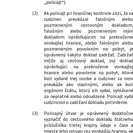
„policajt“).
(2)
Ak policajt pri hraničnej kontrole zistí, že s
cudzinec preukázal falošným aleb
pozmeneným cestovným dokladom
falošným alebo pozmeneným iný
dokladom oprávňujúcim na prekročeni
vonkajšej hranice, alebo falošným aleb
pozmeneným povolením na pobyt, j
oprávnený takýto doklad zadržať. Zadrža
môže aj cestovný doklad, iný dokla
oprávňujúci na prekročenie vonkajše
hranice alebo povolenie na pobyt, ktor
boli vydané inej osobe a cudzinec sa nim
preukáže ako vlastnými, alebo ak bol
orgánom štátu, ktorý ich vydal, vyhlásen
za neplatné alebo odcudzené. Policajt vyd
cudzincovi o zadržaní dokladu potvrdenie.
(3)
Policajný útvar je oprávnený dodatočn
vyznačiť do cestovného dokladu štátneh
príslušníka tretej krajiny údaje o čase 
mieste jeho vstupu cez vonkajšiu hranicu, a