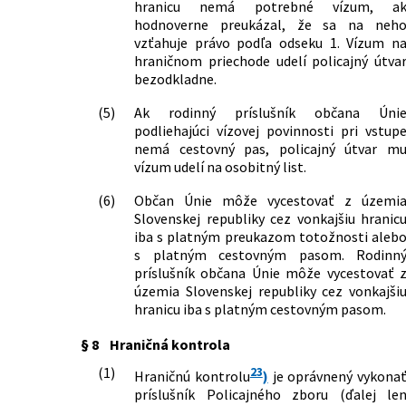
hranicu nemá potrebné vízum, a
hodnoverne preukázal, že sa na neh
vzťahuje právo podľa odseku 1. Vízum n
hraničnom priechode udelí policajný útva
bezodkladne.
(5)
Ak rodinný príslušník občana Úni
podliehajúci vízovej povinnosti pri vstup
nemá cestovný pas, policajný útvar m
vízum udelí na osobitný list.
(6)
Občan Únie môže vycestovať z územi
Slovenskej republiky cez vonkajšiu hranic
iba s platným preukazom totožnosti aleb
s platným cestovným pasom. Rodinn
príslušník občana Únie môže vycestovať 
územia Slovenskej republiky cez vonkajši
hranicu iba s platným cestovným pasom.
§ 8
Hraničná kontrola
(1)
23
Hraničnú kontrolu
)
je oprávnený vykona
príslušník Policajného zboru (ďalej le