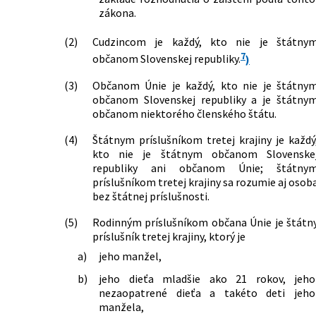
zákona.
(2)
Cudzincom je každý, kto nie je štátny
7
občanom Slovenskej republiky.
)
(3)
Občanom Únie je každý, kto nie je štátny
občanom Slovenskej republiky a je štátny
občanom niektorého členského štátu.
(4)
Štátnym príslušníkom tretej krajiny je každý
kto nie je štátnym občanom Slovenske
republiky ani občanom Únie; štátny
príslušníkom tretej krajiny sa rozumie aj osob
bez štátnej príslušnosti.
(5)
Rodinným príslušníkom občana Únie je štátn
príslušník tretej krajiny, ktorý je
a)
jeho manžel,
b)
jeho dieťa mladšie ako 21 rokov, jeho
nezaopatrené dieťa a takéto deti jeho
manžela,