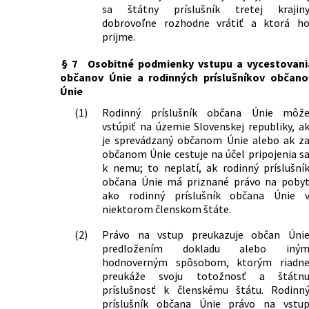
sa štátny príslušník tretej krajin
dobrovoľne rozhodne vrátiť a ktorá h
prijme.
§ 7
Osobitné podmienky vstupu a vycestovani
občanov Únie a rodinných príslušníkov občano
Únie
(1)
Rodinný príslušník občana Únie môž
vstúpiť na územie Slovenskej republiky, a
je sprevádzaný občanom Únie alebo ak z
občanom Únie cestuje na účel pripojenia s
k nemu; to neplatí, ak rodinný príslušní
občana Únie má priznané právo na poby
ako rodinný príslušník občana Únie 
niektorom členskom štáte.
(2)
Právo na vstup preukazuje občan Úni
predložením dokladu alebo iný
hodnoverným spôsobom, ktorým riadn
preukáže svoju totožnosť a štátn
príslušnosť k členskému štátu. Rodinn
príslušník občana Únie právo na vstu