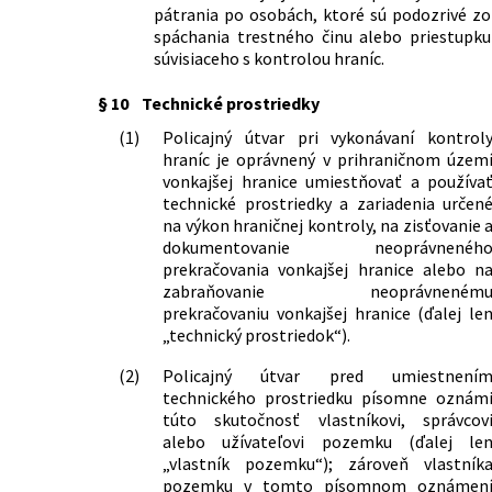
pátrania po osobách, ktoré sú podozrivé zo
spáchania trestného činu alebo priestupku
súvisiaceho s kontrolou hraníc.
§ 10
Technické prostriedky
(1)
Policajný útvar pri vykonávaní kontrol
hraníc je oprávnený v prihraničnom územ
vonkajšej hranice umiestňovať a používa
technické prostriedky a zariadenia určen
na výkon hraničnej kontroly, na zisťovanie 
dokumentovanie neoprávnenéh
prekračovania vonkajšej hranice alebo n
zabraňovanie neoprávneném
prekračovaniu vonkajšej hranice (ďalej le
„technický prostriedok“).
(2)
Policajný útvar pred umiestnení
technického prostriedku písomne oznám
túto skutočnosť vlastníkovi, správcov
alebo užívateľovi pozemku (ďalej le
„vlastník pozemku“); zároveň vlastník
pozemku v tomto písomnom oznámen