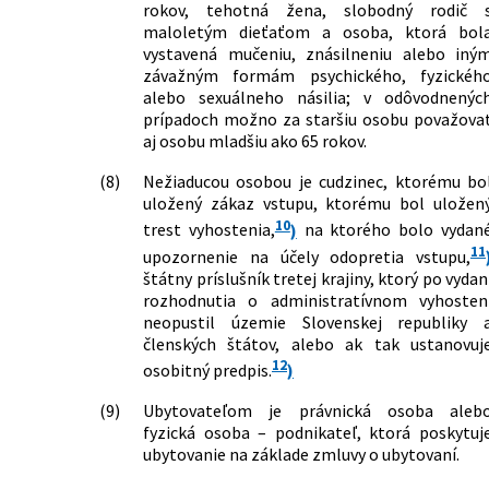
rokov, tehotná žena, slobodný rodič 
maloletým dieťaťom a osoba, ktorá bol
vystavená mučeniu, znásilneniu alebo iný
závažným formám psychického, fyzickéh
alebo sexuálneho násilia; v odôvodnenýc
prípadoch možno za staršiu osobu považova
aj osobu mladšiu ako 65 rokov.
(8)
Nežiaducou osobou je cudzinec, ktorému bo
uložený zákaz vstupu, ktorému bol uložen
10
trest vyhostenia,
)
na ktorého bolo vydan
11
upozornenie na účely odopretia vstupu,
štátny príslušník tretej krajiny, ktorý po vydan
rozhodnutia o administratívnom vyhosten
neopustil územie Slovenskej republiky 
členských štátov, alebo ak tak ustanovuj
12
osobitný predpis.
)
(9)
Ubytovateľom je právnická osoba aleb
fyzická osoba – podnikateľ, ktorá poskytuj
ubytovanie na základe zmluvy o ubytovaní.