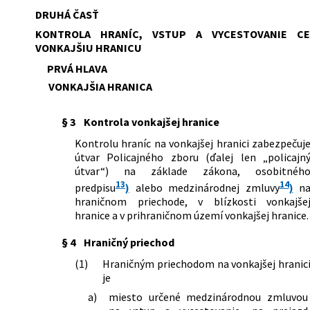
DRUHÁ ČASŤ
KONTROLA HRANÍC, VSTUP A VYCESTOVANIE CE
VONKAJŠIU HRANICU
PRVÁ HLAVA
VONKAJŠIA HRANICA
§ 3
Kontrola vonkajšej hranice
Kontrolu hraníc na vonkajšej hranici zabezpečuj
útvar Policajného zboru (ďalej len „policajn
útvar“) na základe zákona, osobitnéh
13
14
predpisu
)
alebo medzinárodnej zmluvy
)
n
hraničnom priechode, v blízkosti vonkajše
hranice a v prihraničnom území vonkajšej hranice.
§ 4
Hraničný priechod
(1)
Hraničným priechodom na vonkajšej hranic
je
a)
miesto určené medzinárodnou zmluvou