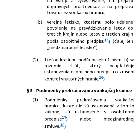
na vstup a vycestovanie, na prejazd
dopravných prostriedkov a na prepravu
tovaru cez vonkajšiu hranicu,
b)
verejné letisko, ktorému bolo udelené
povolenie na prevádzkovanie letov do
tretích krajín alebo letov z tretích krajín
15
podľa osobitného predpisu
)
(ďalej len
„medzinárodné letisko“).
(2)
Treťou krajinou podľa odseku 1 písm. b) s
rozumie štát, ktorý neuplatňuj
ustanovenia osobitného predpisu o zrušen
16
kontrol vnútorných hraníc.
)
§ 5
Podmienky prekračovania vonkajšej hranice
(1)
Podmienky prekračovania vonkajše
hranice, ktoré nie sú ustanovené v tomt
zákone, sú ustanovené v osobitno
17
predpise
)
alebo medzinárodne
18
zmluve.
)