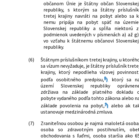
občanom Únie je štátny občan Slovenskej
republiky, s ktorým sa štátny príslušník
tretej krajiny navráti na pobyt alebo sa k
nemu pripája na pobyt späť na územie
Slovenskej republiky a spĺňa niektorú z
podmienok uvedených v písmenách a) až g)
vo vzťahu k štátnemu občanovi Slovenskej
republiky.
(6)
Štátnym príslušníkom tretej krajiny, u ktoréh
sa vízum nevyžaduje, je štátny príslušník trete
krajiny, ktorý nepodlieha vízovej povinnost
8
podľa osobitného predpisu,
)
ktorý sa n
území Slovenskej republiky oprávnen
zdržiava na základe platného dokladu 
pobyte vydaného podľa tohto zákona alebo n
9
základe povolenia na pobyt,
)
alebo ak ta
ustanovuje medzinárodná zmluva.
(7)
Zraniteľnou osobou je najmä maloletá osoba
osoba so zdravotným postihnutím, obe
obchodovania s ľuďmi, osoba staršia ako 6