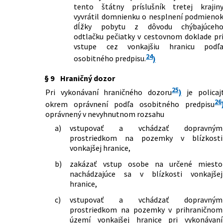
tento štátny príslušník tretej krajin
vyvrátil domnienku o nesplnení podmieno
dĺžky pobytu z dôvodu chýbajúceh
odtlačku pečiatky v cestovnom doklade pr
vstupe cez vonkajšiu hranicu podľ
24
osobitného predpisu.
)
§ 9
Hraničný dozor
25
Pri vykonávaní hraničného dozoru
)
je policaj
26
okrem oprávnení podľa osobitného predpisu
oprávnený v nevyhnutnom rozsahu
a)
vstupovať a vchádzať dopravným
prostriedkom na pozemky v blízkosti
vonkajšej hranice,
b)
zakázať vstup osobe na určené miesto
nachádzajúce sa v blízkosti vonkajšej
hranice,
c)
vstupovať a vchádzať dopravným
prostriedkom na pozemky v prihraničnom
území vonkajšej hranice pri vykonávaní