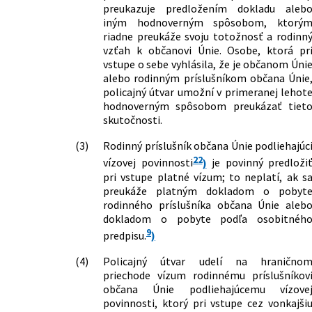
preukazuje predložením dokladu aleb
iným hodnoverným spôsobom, ktorý
riadne preukáže svoju totožnosť a rodinn
vzťah k občanovi Únie. Osobe, ktorá pr
vstupe o sebe vyhlásila, že je občanom Úni
alebo rodinným príslušníkom občana Únie
policajný útvar umožní v primeranej lehot
hodnoverným spôsobom preukázať tiet
skutočnosti.
(3)
Rodinný príslušník občana Únie podliehajúc
22
vízovej povinnosti
)
je povinný predloži
pri vstupe platné vízum; to neplatí, ak s
preukáže platným dokladom o pobyt
rodinného príslušníka občana Únie aleb
dokladom o pobyte podľa osobitnéh
9
predpisu.
)
(4)
Policajný útvar udelí na hranično
priechode vízum rodinnému príslušníkov
občana Únie podliehajúcemu vízove
povinnosti, ktorý pri vstupe cez vonkajši