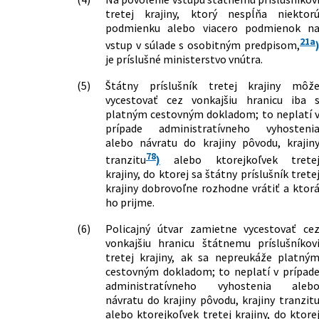
tretej krajiny, ktorý nespĺňa niektor
podmienku alebo viacero podmienok n
21a
vstup v súlade s osobitným predpisom,
je príslušné ministerstvo vnútra.
(5)
Štátny príslušník tretej krajiny môž
vycestovať cez vonkajšiu hranicu iba 
platným cestovným dokladom; to neplatí 
prípade administratívneho vyhosteni
alebo návratu do krajiny pôvodu, krajin
78
tranzitu
)
alebo ktorejkoľvek trete
krajiny, do ktorej sa štátny príslušník trete
krajiny dobrovoľne rozhodne vrátiť a ktor
ho prijme.
(6)
Policajný útvar zamietne vycestovať ce
vonkajšiu hranicu štátnemu príslušníkov
tretej krajiny, ak sa nepreukáže platný
cestovným dokladom; to neplatí v prípad
administratívneho vyhostenia aleb
návratu do krajiny pôvodu, krajiny tranzit
alebo ktorejkoľvek tretej krajiny, do ktore