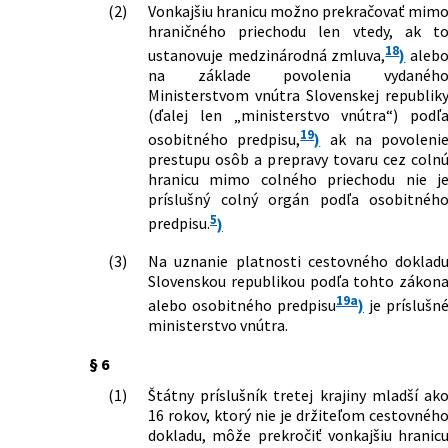
(2)
Vonkajšiu hranicu možno prekračovať mim
hraničného priechodu len vtedy, ak t
18
ustanovuje medzinárodná zmluva,
)
aleb
na základe povolenia vydanéh
Ministerstvom vnútra Slovenskej republik
(ďalej len „ministerstvo vnútra“) podľ
19
osobitného predpisu,
)
ak na povoleni
prestupu osôb a prepravy tovaru cez coln
hranicu mimo colného priechodu nie j
príslušný colný orgán podľa osobitnéh
5
predpisu.
)
(3)
Na uznanie platnosti cestovného doklad
Slovenskou republikou podľa tohto zákon
19a
alebo osobitného predpisu
)
je príslušn
ministerstvo vnútra.
§ 6
(1)
Štátny príslušník tretej krajiny mladší ak
16 rokov, ktorý nie je držiteľom cestovnéh
dokladu, môže prekročiť vonkajšiu hranic