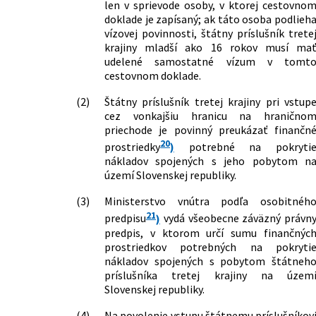
len v sprievode osoby, v ktorej cestovno
doklade je zapísaný; ak táto osoba podlieh
vízovej povinnosti, štátny príslušník trete
krajiny mladší ako 16 rokov musí ma
udelené samostatné vízum v tomt
cestovnom doklade.
(2)
Štátny príslušník tretej krajiny pri vstup
cez vonkajšiu hranicu na hranično
priechode je povinný preukázať finančn
20
prostriedky
)
potrebné na pokryti
nákladov spojených s jeho pobytom n
území Slovenskej republiky.
(3)
Ministerstvo vnútra podľa osobitnéh
21
predpisu
)
vydá všeobecne záväzný právn
predpis, v ktorom určí sumu finančnýc
prostriedkov potrebných na pokryti
nákladov spojených s pobytom štátneh
príslušníka tretej krajiny na územ
Slovenskej republiky.
(4)
Na povolenie vstupu štátnemu príslušníkov