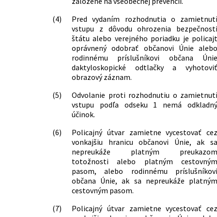
založené na všeobecnej prevencii.
(4)
Pred vydaním rozhodnutia o zamietnut
vstupu z dôvodu ohrozenia bezpečnost
štátu alebo verejného poriadku je policaj
oprávnený odobrať občanovi Únie aleb
rodinnému príslušníkovi občana Úni
daktyloskopické odtlačky a vyhotovi
obrazový záznam.
(5)
Odvolanie proti rozhodnutiu o zamietnut
vstupu podľa odseku 1 nemá odkladn
účinok.
(6)
Policajný útvar zamietne vycestovať ce
vonkajšiu hranicu občanovi Únie, ak s
nepreukáže platným preukazo
totožnosti alebo platným cestovný
pasom, alebo rodinnému príslušníkov
občana Únie, ak sa nepreukáže platný
cestovným pasom.
(7)
Policajný útvar zamietne vycestovať ce