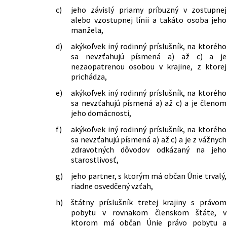
c)
jeho závislý priamy príbuzný v zostupnej
alebo vzostupnej línii a takáto osoba jeho
manžela,
d)
akýkoľvek iný rodinný príslušník, na ktorého
sa nevzťahujú písmená a) až c) a je
nezaopatrenou osobou v krajine, z ktorej
prichádza,
e)
akýkoľvek iný rodinný príslušník, na ktorého
sa nevzťahujú písmená a) až c) a je členom
jeho domácnosti,
f)
akýkoľvek iný rodinný príslušník, na ktorého
sa nevzťahujú písmená a) až c) a je z vážnych
zdravotných dôvodov odkázaný na jeho
starostlivosť,
g)
jeho partner, s ktorým má občan Únie trvalý,
riadne osvedčený vzťah,
h)
štátny príslušník tretej krajiny s právom
pobytu v rovnakom členskom štáte, v
ktorom má občan Únie právo pobytu a