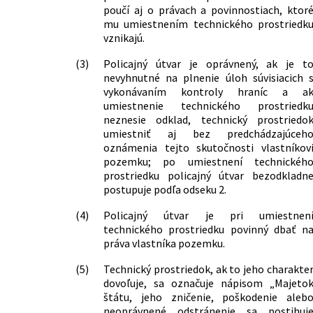
poučí aj o právach a povinnostiach, ktor
mu umiestnením technického prostriedk
vznikajú.
(3)
Policajný útvar je oprávnený, ak je t
nevyhnutné na plnenie úloh súvisiacich 
vykonávaním kontroly hraníc a a
umiestnenie technického prostriedk
neznesie odklad, technický prostriedo
umiestniť aj bez predchádzajúceh
oznámenia tejto skutočnosti vlastníkov
pozemku; po umiestnení technickéh
prostriedku policajný útvar bezodkladn
postupuje podľa odseku 2.
(4)
Policajný útvar je pri umiestnen
technického prostriedku povinný dbať n
práva vlastníka pozemku.
(5)
Technický prostriedok, ak to jeho charakte
dovoľuje, sa označuje nápisom „Majeto
štátu, jeho zničenie, poškodenie aleb
neoprávnené odstránenie sa postihuj