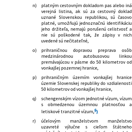
pobytu na účel podnikania, ktoré môžu
n)
platným cestovným dokladom pas alebo iná
70/2026 Z. z.
Zákon, ktorým sa mení a dopĺňa zákon
prijať zastupiteľské úrady Slovenskej
verejná listina, ak sú za cestovný doklad
Národnej rady Slovenskej republiky č.
republiky v zahraničí
uznané Slovenskou republikou, sú časovo
154/1994 Z. z. o matrikách v znení
404/2025 Z. z.
Nariadenie vlády Slovenskej republiky,
platné, umožňujú jednoznačnú identifikáciu
neskorších predpisov a ktorým sa
ktorým sa mení nariadenie vlády
jeho držiteľa, nemajú porušenú celistvosť a
menia a dopĺňajú niektoré zákony
Slovenskej republiky č. 113/2023 Z. z. o
nie sú poškodené tak, že zápisy v nich
128/2026 Z. z.
Zákon, ktorým sa mení a dopĺňa zákon
záujme Slovenskej republiky udeliť
uvedené sú nečitateľné,
č. 404/2011 Z. z. o pobyte cudzincov a o
národné vízum vybraným skupinám
zmene a doplnení niektorých zákonov
o)
prihraničnou dopravou preprava osôb
štátnych príslušníkov tretích krajín v
v znení neskorších predpisov a ktorým
medzinárodnou autobusovou linkou
znení neskorších predpisov
sa menia a dopĺňajú niektoré zákony
premávajúcou v pásme do 50 kilometrov od
vonkajšej pozemnej hranice,
p)
prihraničným územím vonkajšej hranice
územie Slovenskej republiky do vzdialenosti
50 kilometrov od vonkajšej hranice,
q)
schengenským vízom jednotné vízum, vízum
s obmedzenou územnou platnosťou a
6
letiskové tranzitné vízum,
)
r)
účelovým manželstvom manželstvo
uzavreté výlučne s cieľom štátneho