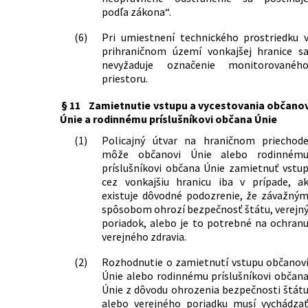
podľa zákona“.
(6)
Pri umiestnení technického prostriedku 
prihraničnom území vonkajšej hranice s
nevyžaduje označenie monitorovanéh
priestoru.
§ 11
Zamietnutie vstupu a vycestovania občanov
Únie a rodinnému príslušníkovi občana Únie
(1)
Policajný útvar na hraničnom priechod
môže občanovi Únie alebo rodinném
príslušníkovi občana Únie zamietnuť vstu
cez vonkajšiu hranicu iba v prípade, a
existuje dôvodné podozrenie, že závažný
spôsobom ohrozí bezpečnosť štátu, verejn
poriadok, alebo je to potrebné na ochran
verejného zdravia.
(2)
Rozhodnutie o zamietnutí vstupu občanov
Únie alebo rodinnému príslušníkovi občan
Únie z dôvodu ohrozenia bezpečnosti štát
alebo verejného poriadku musí vychádza