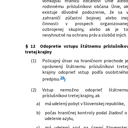
vonkajšiu hranicu občanovi Únie aleb
rodinnému príslušníkovi občana Únie, a
existuje dôvodné podozrenie, že sa 
zahraničí zúčastní bojovej alebo ine
činnosti v prospech organizovane
ozbrojenej skupiny, alebo ak je t
nevyhnutné na ochranu práv a slobôd iných.
§ 12
Odopretie vstupu štátnemu príslušníkov
tretej krajiny
(1)
Policajný útvar na hraničnom priechode j
oprávnený štátnemu príslušníkovi trete
krajiny odoprieť vstup podľa osobitnéh
28
predpisu.
)
(2)
Vstup nemožno odoprieť štátnem
príslušníkovi tretej krajiny, ak
a)
má udelený pobyt v Slovenskej republike,
b)
počas hraničnej kontroly podal žiadosť o
udelenie azylu,
c)
má udelený azyl na území Slovenskej