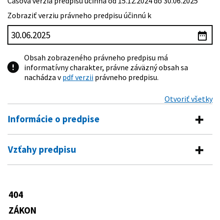
Časová verzia predpisu účinná od 15.12.2024 do 30.06.2025
Zobraziť verziu právneho predpisu účinnú k
Obsah zobrazeného právneho predpisu má
informatívny charakter, právne záväzný obsah sa
nachádza v
pdf verzii
právneho predpisu.
Otvoriť všetky
Informácie o predpise
Číslo predpisu:
404/2011 Z. z.
Vzťahy predpisu
Názov:
Zákon o pobyte cudzincov a o zmene a doplnení
Vykonávacie predpisy
niektorých zákonov
Typ:
Zákon
499/2011 Z. z.
Vyhláška Ministerstva vnútra
404
Predpis mení
Slovenskej republiky o určení sumy
Dátum schválenia:
21.10.2011
finančných prostriedkov potrebných
ZÁKON
145/1995 Z. z.
Zákon Národnej rady Slovenskej
na pokrytie nákladov spojených s
Dátum vyhlásenia:
22.11.2011