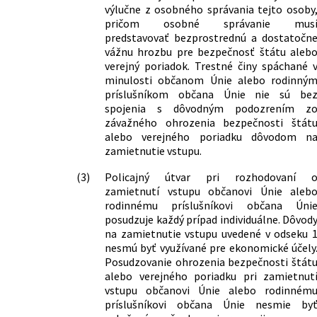
výlučne z osobného správania tejto osoby
pričom osobné správanie mus
predstavovať bezprostrednú a dostatočn
vážnu hrozbu pre bezpečnosť štátu aleb
verejný poriadok. Trestné činy spáchané 
minulosti občanom Únie alebo rodinný
príslušníkom občana Únie nie sú be
spojenia s dôvodným podozrením z
závažného ohrozenia bezpečnosti štát
alebo verejného poriadku dôvodom n
zamietnutie vstupu.
(3)
Policajný útvar pri rozhodovaní 
zamietnutí vstupu občanovi Únie aleb
rodinnému príslušníkovi občana Úni
posudzuje každý prípad individuálne. Dôvod
na zamietnutie vstupu uvedené v odseku 
nesmú byť využívané pre ekonomické účely
Posudzovanie ohrozenia bezpečnosti štát
alebo verejného poriadku pri zamietnut
vstupu občanovi Únie alebo rodinném
príslušníkovi občana Únie nesmie by