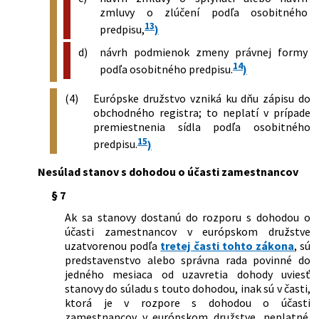
zmluvy o zlúčení podľa osobitného
13
predpisu,
)
d)
návrh podmienok zmeny právnej formy
14
podľa osobitného predpisu.
)
(4)
Európske družstvo vzniká ku dňu zápisu do
obchodného registra; to neplatí v prípade
premiestnenia sídla podľa osobitného
15
predpisu.
)
Nesúlad stanov s dohodou o účasti zamestnancov
§ 7
Ak sa stanovy dostanú do rozporu s dohodou o
účasti zamestnancov v európskom družstve
uzatvorenou podľa
tretej časti tohto zákona
, sú
predstavenstvo alebo správna rada povinné do
jedného mesiaca od uzavretia dohody uviesť
stanovy do súladu s touto dohodou, inak sú v časti,
ktorá je v rozpore s dohodou o účasti
zamestnancov v európskom družstve, neplatné.