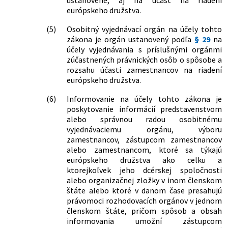
ustanovené, aj na účasť na riadení
európskeho družstva.
(5)
Osobitný vyjednávací orgán na účely tohto
zákona je orgán ustanovený podľa
§ 29
na
účely vyjednávania s príslušnými orgánmi
zúčastnených právnických osôb o spôsobe a
rozsahu účasti zamestnancov na riadení
európskeho družstva.
(6)
Informovanie na účely tohto zákona je
poskytovanie informácií predstavenstvom
alebo správnou radou osobitnému
vyjednávaciemu orgánu, výboru
zamestnancov, zástupcom zamestnancov
alebo zamestnancom, ktoré sa týkajú
európskeho družstva ako celku a
ktorejkoľvek jeho dcérskej spoločnosti
alebo organizačnej zložky v inom členskom
štáte alebo ktoré v danom čase presahujú
právomoci rozhodovacích orgánov v jednom
členskom štáte, pričom spôsob a obsah
informovania umožní zástupcom