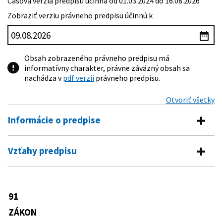
Časová verzia predpisu účinná od 01.03.2024 do 16.08.2026
Zobraziť verziu právneho predpisu účinnú k
Obsah zobrazeného právneho predpisu má
informatívny charakter, právne záväzný obsah sa
nachádza v
pdf verzii
právneho predpisu.
Otvoriť všetky
Informácie o predpise
Číslo predpisu:
91/2007 Z. z.
Vzťahy predpisu
Názov:
Zákon o európskom družstve
Predpis je menený
Typ:
Zákon
309/2023 Z. z.
Zákon o premenách obchodných
91
Dátum schválenia:
06.02.2007
spoločností a družstiev a o zmene a
doplnení niektorých zákonov
ZÁKON
Dátum vyhlásenia:
07.03.2007
29/2026 Z. z.
Zákon o obchodnom registri a o zmene