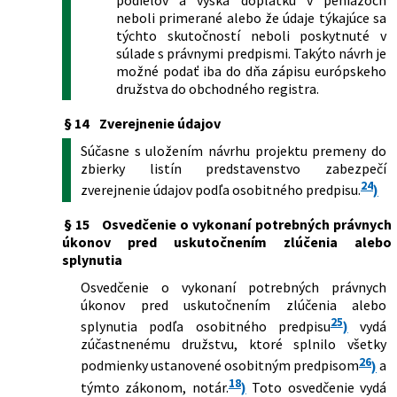
neboli primerané alebo že údaje týkajúce sa
týchto skutočností neboli poskytnuté v
súlade s právnymi predpismi. Takýto návrh je
možné podať iba do dňa zápisu európskeho
družstva do obchodného registra.
§ 14
Zverejnenie údajov
Súčasne s uložením návrhu projektu premeny do
zbierky listín predstavenstvo zabezpečí
24
zverejnenie údajov podľa osobitného predpisu.
)
§ 15
Osvedčenie o vykonaní potrebných právnych
úkonov pred uskutočnením zlúčenia alebo
splynutia
Osvedčenie o vykonaní potrebných právnych
úkonov pred uskutočnením zlúčenia alebo
25
splynutia podľa osobitného predpisu
)
vydá
zúčastnenému družstvu, ktoré splnilo všetky
26
podmienky ustanovené osobitným predpisom
)
a
18
týmto zákonom, notár.
)
Toto osvedčenie vydá