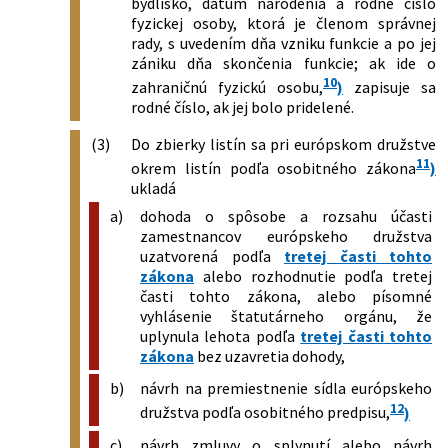
bydlisko, dátum narodenia a rodné číslo
fyzickej osoby, ktorá je členom správnej
rady, s uvedením dňa vzniku funkcie a po jej
zániku dňa skončenia funkcie; ak ide o
10
zahraničnú fyzickú osobu,
)
zapisuje sa
rodné číslo, ak jej bolo pridelené.
(3)
Do zbierky listín sa pri európskom družstve
11
okrem listín podľa osobitného zákona
)
ukladá
a)
dohoda o spôsobe a rozsahu účasti
zamestnancov európskeho družstva
uzatvorená podľa
tretej časti tohto
zákona
alebo rozhodnutie podľa tretej
časti tohto zákona, alebo písomné
vyhlásenie štatutárneho orgánu, že
uplynula lehota podľa
tretej časti tohto
zákona
bez uzavretia dohody,
b)
návrh na premiestnenie sídla európskeho
12
družstva podľa osobitného predpisu,
)
c)
návrh zmluvy o splynutí alebo návrh