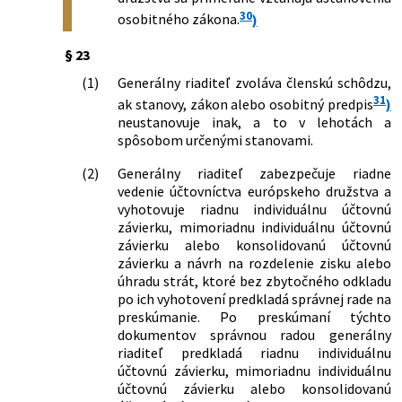
30
osobitného zákona.
)
§ 23
(1)
Generálny riaditeľ zvoláva členskú schôdzu,
31
ak stanovy, zákon alebo osobitný predpis
)
neustanovuje inak, a to v lehotách a
spôsobom určenými stanovami.
(2)
Generálny riaditeľ zabezpečuje riadne
vedenie účtovníctva európskeho družstva a
vyhotovuje riadnu individuálnu účtovnú
závierku, mimoriadnu individuálnu účtovnú
závierku alebo konsolidovanú účtovnú
závierku a návrh na rozdelenie zisku alebo
úhradu strát, ktoré bez zbytočného odkladu
po ich vyhotovení predkladá správnej rade na
preskúmanie. Po preskúmaní týchto
dokumentov správnou radou generálny
riaditeľ predkladá riadnu individuálnu
účtovnú závierku, mimoriadnu individuálnu
účtovnú závierku alebo konsolidovanú