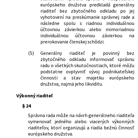
európskeho družstva predkladá generálny
riaditeľ bez zbytočného odkladu po jej
vyhotovení na preskúmanie správnej rade a
následne spolu s riadnou individuálnou
účtovnou závierkou alebo mimoriadnou
individuálnou účtovnou závierkou na
prerokovanie členskej schôdzi.
(5)
Generálny riaditeľ je povinný bez
zbytočného odkladu informovať správnu
radu o všetkých skutočnostiach, ktoré môžu
podstatne ovplyvniť vývoj podnikateľskej
činnosti a stav majetku európskeho
družstva, najmä jeho likviditu.
Výkonný riaditeľ
§ 24
Správna rada môže na návrh generálneho riaditeľa
vymenovať jedného alebo viacerých výkonných
riaditeľov, ktorí organizujú a riadia bežnú činnosť
európskeho družstva.