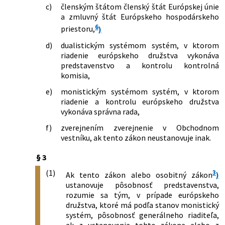
c)
členským štátom členský štát Európskej únie
a zmluvný štát Európskeho hospodárskeho
6
priestoru,
)
d)
dualistickým systémom systém, v ktorom
riadenie európskeho družstva vykonáva
predstavenstvo a kontrolu kontrolná
komisia,
e)
monistickým systémom systém, v ktorom
riadenie a kontrolu európskeho družstva
vykonáva správna rada,
f)
zverejnením zverejnenie v Obchodnom
vestníku, ak tento zákon neustanovuje inak.
§ 3
(1)
3
Ak tento zákon alebo osobitný zákon
)
ustanovuje pôsobnosť predstavenstva,
rozumie sa tým, v prípade európskeho
družstva, ktoré má podľa stanov monistický
systém, pôsobnosť generálneho riaditeľa,
ak z ustanovenia tohto zákona alebo z