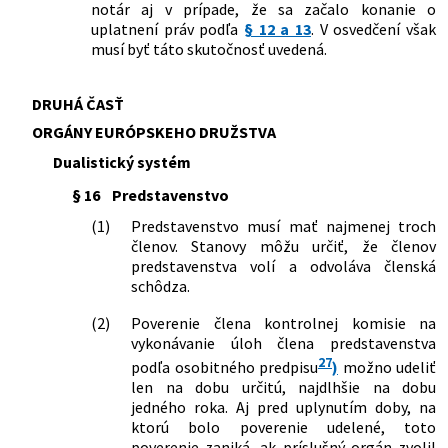
notár aj v prípade, že sa začalo konanie o
uplatnení práv podľa
§ 12 a 13
. V osvedčení však
musí byť táto skutočnosť uvedená.
DRUHÁ ČASŤ
ORGÁNY EURÓPSKEHO DRUŽSTVA
Dualistický systém
§ 16
Predstavenstvo
(1)
Predstavenstvo musí mať najmenej troch
členov. Stanovy môžu určiť, že členov
predstavenstva volí a odvoláva členská
schôdza.
(2)
Poverenie člena kontrolnej komisie na
vykonávanie úloh člena predstavenstva
27
podľa osobitného predpisu
)
možno udeliť
len na dobu určitú, najdlhšie na dobu
jedného roka. Aj pred uplynutím doby, na
ktorú bolo poverenie udelené, toto
poverenie zaniká, ak príslušný orgán zvolil