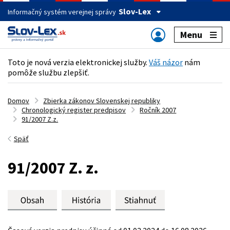
Slov-Lex
Informačný systém verejnej správy
Menu
Toto je nová verzia elektronickej služby.
Váš názor
nám
pomôže službu zlepšiť.
Domov
Zbierka zákonov Slovenskej republiky
Chronologický register predpisov
Ročník 2007
91/2007 Z.z.
Späť
91/2007 Z. z.