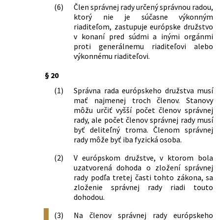
(6)
Člen správnej rady určený správnou radou,
ktorý nie je súčasne výkonným
riaditeľom, zastupuje európske družstvo
v konaní pred súdmi a inými orgánmi
proti generálnemu riaditeľovi alebo
výkonnému riaditeľovi.
§ 20
(1)
Správna rada európskeho družstva musí
mať najmenej troch členov. Stanovy
môžu určiť vyšší počet členov správnej
rady, ale počet členov správnej rady musí
byť deliteľný troma. Členom správnej
rady môže byť iba fyzická osoba.
(2)
V európskom družstve, v ktorom bola
uzatvorená dohoda o zložení správnej
rady podľa tretej časti tohto zákona, sa
zloženie správnej rady riadi touto
dohodou.
(3)
Na členov správnej rady európskeho