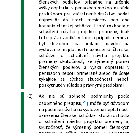
členských podielov, prípadne na určenie
výšky doplatku v peniazoch možno na súde
príslušnom pre zúčastnené družstvo podať
najneskôr do troch mesiacov odo dňa
konania členskej schôdze, ktorá rozhodla o
schválení návrhu projektu premeny, inak
toto právo zaniká. V tomto prípade nemôže
byť dôvodom na podanie návrhu na
vyslovenie neplatnosti uznesenia členskej
schôdze o schválení návrhu projektu
premeny skutočnosť, že výmenný pomer
členských podielov a výška doplatku v
peniazoch neboli primerané alebo že údaje
týkajúce sa týchto skutočností neboli
poskytnuté v súlade s právnymi predpismi.
(2)
Ak nie sú splnené podmienky podľa
23
osobitného predpisu,
)
môže byť dôvodom
na podanie návrhu na vyslovenie neplatnosti
uznesenia členskej schôdze, ktorá rozhodla
o schválení návrhu projektu premeny aj
skutočnosť, že výmenný pomer členských
podielov a výška doplatku v peniazoch