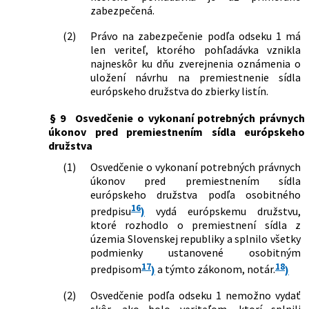
zabezpečená.
(2)
Právo na zabezpečenie podľa odseku 1 má
len veriteľ, ktorého pohľadávka vznikla
najneskôr ku dňu zverejnenia oznámenia o
uložení návrhu na premiestnenie sídla
európskeho družstva do zbierky listín.
§ 9
Osvedčenie o vykonaní potrebných právnych
úkonov pred premiestnením sídla európskeho
družstva
(1)
Osvedčenie o vykonaní potrebných právnych
úkonov pred premiestnením sídla
európskeho družstva podľa osobitného
16
predpisu
)
vydá európskemu družstvu,
ktoré rozhodlo o premiestnení sídla z
územia Slovenskej republiky a splnilo všetky
podmienky ustanovené osobitným
17
18
predpisom
)
a týmto zákonom, notár.
)
(2)
Osvedčenie podľa odseku 1 nemožno vydať
skôr, ako bolo veriteľom, ktorí splnili