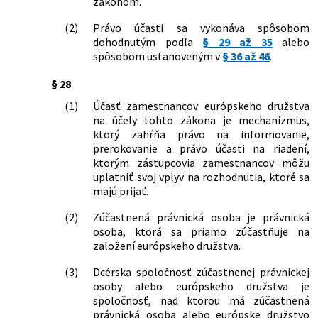
zákonom.
(2)
Právo účasti sa vykonáva spôsobom
dohodnutým podľa
§ 29 až 35
alebo
spôsobom ustanoveným v
§ 36 až 46
.
§ 28
(1)
Účasť zamestnancov európskeho družstva
na účely tohto zákona je mechanizmus,
ktorý zahŕňa právo na informovanie,
prerokovanie a právo účasti na riadení,
ktorým zástupcovia zamestnancov môžu
uplatniť svoj vplyv na rozhodnutia, ktoré sa
majú prijať.
(2)
Zúčastnená právnická osoba je právnická
osoba, ktorá sa priamo zúčastňuje na
založení európskeho družstva.
(3)
Dcérska spoločnosť zúčastnenej právnickej
osoby alebo európskeho družstva je
spoločnosť, nad ktorou má zúčastnená
právnická osoba alebo európske družstvo