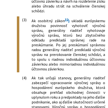
účtovnú závierku a návrh na rozdelenie zisku
alebo úhradu strát na schválenie členskej
schôdzi.
(3)
32
Ak osobitný zákon
)
ukladá európskemu
družstvu povinnosť vyhotoviť výročnú
správu, generálny riaditeľ vyhotovuje
výročnú správu, ktorú bez zbytočného
odkladu predkladá správnej rade na
preskúmanie. Po jej preskúmaní správnou
radou generálny riaditeľ predkladá výročnú
správu na prerokovanie členskej schôdzi, a
to spolu s riadnou individuálnou účtovnou
závierkou alebo mimoriadnou individuálnou
účtovnou závierkou.
(4)
Ak tak určujú stanovy, generálny riaditeľ
zabezpečí vypracovanie výročnej správy o
hospodárení európskeho družstva, ktorá
obsahuje prehľad obchodnej činnosti v
uplynulom roku a predpoklady na jeho ďalšie
podnikanie, ako aj ďalšie skutočnosti určené
stanovami. Výročnú správu o hospodárení