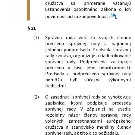
družstva sa primerane vzťahujú
ustanovenia osobitného zákona o ich
30
povinnostiach a zodpovednosti.
)
§ 21
(1)
Správna rada volí zo svojich členov
predsedu správnej rady a najmenej
jedného podpredsedu. Predseda správnej
rady zvoláva, organizuje a riadi rokovanie
správnej rady. Podpredseda zastupuje
predsedu v čase jeho neprítomnosti.
Predseda a podpredseda správnej rady
nemôžu byť súčasne výkonnými
riaditeľmi.
(2)
O zasadnutí správnej rady sa vyhotovuje
zápisnica, ktorú podpisuje predseda
správnej rady. V zápisnici sa uvedie
rozdielny názor členov správnej rady
volených zamestnancami európskeho
družstva a stanovisko menšiny členov
správnej rady, ak títo o to požiadajú.