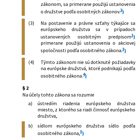
zákonom, sa primerane použijú ustanovenia
2
o družstve podľa osobitných zákonov.
)
(3)
Na postavenie a právne vzťahy týkajúce sa
európskeho družstva sa v prípadoch
1
ustanovených osobitným predpisom
)
primerane použijú ustanovenia o akciovej
3
spoločnosti podľa osobitného zákona.
)
(4)
Týmto zákonom nie sú dotknuté požiadavky
na európske družstvá, ktoré podnikajú podľa
4
osobitného zákona.
)
§ 2
Na účely tohto zákona sa rozumie
a)
ústredím riadenia európskeho družstva
miesto, z ktorého sa riadi činnosť európskeho
družstva,
b)
sídlom európskeho družstva sídlo podľa
5
osobitného zákona,
)