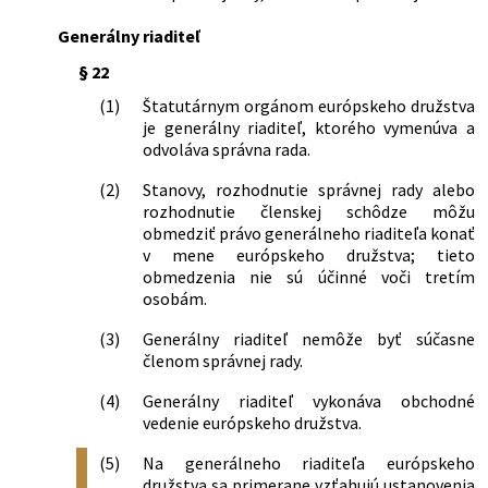
Generálny riaditeľ
§ 22
(1)
Štatutárnym orgánom európskeho družstva
je generálny riaditeľ, ktorého vymenúva a
odvoláva správna rada.
(2)
Stanovy, rozhodnutie správnej rady alebo
rozhodnutie členskej schôdze môžu
obmedziť právo generálneho riaditeľa konať
v mene európskeho družstva; tieto
obmedzenia nie sú účinné voči tretím
osobám.
(3)
Generálny riaditeľ nemôže byť súčasne
členom správnej rady.
(4)
Generálny riaditeľ vykonáva obchodné
vedenie európskeho družstva.
(5)
Na generálneho riaditeľa európskeho
družstva sa primerane vzťahujú ustanovenia