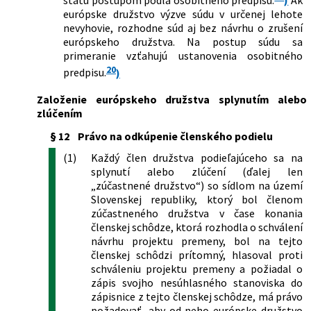
štátu postupom podľa osobitného predpisu.
)
Ak
európske družstvo výzve súdu v určenej lehote
nevyhovie, rozhodne súd aj bez návrhu o zrušení
európskeho družstva. Na postup súdu sa
primeranie vzťahujú ustanovenia osobitného
20
predpisu.
)
Založenie európskeho družstva splynutím alebo
zlúčením
§ 12
Právo na odkúpenie členského podielu
(1)
Každý člen družstva podieľajúceho sa na
splynutí alebo zlúčení (ďalej len
„zúčastnené družstvo“) so sídlom na území
Slovenskej republiky, ktorý bol členom
zúčastneného družstva v čase konania
členskej schôdze, ktorá rozhodla o schválení
návrhu projektu premeny, bol na tejto
členskej schôdzi prítomný, hlasoval proti
schváleniu projektu premeny a požiadal o
zápis svojho nesúhlasného stanoviska do
zápisnice z tejto členskej schôdze, má právo
požadovať, aby od neho európske družstvo