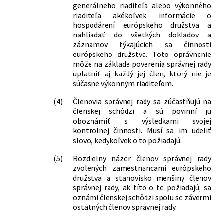
generálneho riaditeľa alebo výkonného
riaditeľa akékoľvek informácie o
hospodárení európskeho družstva a
nahliadať do všetkých dokladov a
záznamov týkajúcich sa činnosti
európskeho družstva. Toto oprávnenie
môže na základe poverenia správnej rady
uplatniť aj každý jej člen, ktorý nie je
súčasne výkonným riaditeľom.
(4)
Členovia správnej rady sa zúčastňujú na
členskej schôdzi a sú povinní ju
oboznámiť s výsledkami svojej
kontrolnej činnosti. Musí sa im udeliť
slovo, kedykoľvek o to požiadajú.
(5)
Rozdielny názor členov správnej rady
zvolených zamestnancami európskeho
družstva a stanovisko menšiny členov
správnej rady, ak títo o to požiadajú, sa
oznámi členskej schôdzi spolu so závermi
ostatných členov správnej rady.