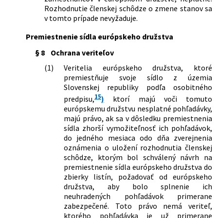
Rozhodnutie členskej schôdze o zmene stanov sa
v tomto prípade nevyžaduje.
Premiestnenie sídla európskeho družstva
§ 8
Ochrana veriteľov
(1)
Veritelia európskeho družstva, ktoré
premiestňuje svoje sídlo z územia
Slovenskej republiky podľa osobitného
15
predpisu,
)
ktorí majú voči tomuto
európskemu družstvu nesplatné pohľadávky,
majú právo, ak sa v dôsledku premiestnenia
sídla zhorší vymožiteľnosť ich pohľadávok,
do jedného mesiaca odo dňa zverejnenia
oznámenia o uložení rozhodnutia členskej
schôdze, ktorým bol schválený návrh na
premiestnenie sídla európskeho družstva do
zbierky listín, požadovať od európskeho
družstva, aby bolo splnenie ich
neuhradených pohľadávok primerane
zabezpečené. Toto právo nemá veriteľ,
ktorého pohľadávka je už primerane