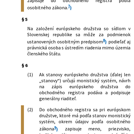
zapisuje do obchodného registra podľa
7
osobitného zákona.
)
§ 5
Na založení európskeho družstva so sídlom v
Slovenskej republike sa môže za podmienok
8
ustanovených osobitným predpisom
)
podieľať aj
právnická osoba s ústredím riadenia mimo územia
členského štátu.
§ 6
(1)
Ak stanovy európskeho družstva (ďalej len
„stanovy“) určujú monistický systém, návrh
na zápis európskeho družstva do
obchodného registra podáva a podpisuje
generálny riaditeľ.
(2)
Do obchodného registra sa pri európskom
družstve, ktoré má podľa stanov monistický
systém, okrem údajov podľa osobitného
9
zákona
)
zapisuje meno, priezvisko,