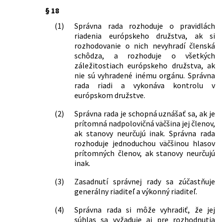
§ 18
(1)
Správna rada rozhoduje o pravidlách
riadenia európskeho družstva, ak si
rozhodovanie o nich nevyhradí členská
schôdza, a rozhoduje o všetkých
záležitostiach európskeho družstva, ak
nie sú vyhradené inému orgánu. Správna
rada riadi a vykonáva kontrolu v
európskom družstve.
(2)
Správna rada je schopná uznášať sa, ak je
prítomná nadpolovičná väčšina jej členov,
ak stanovy neurčujú inak. Správna rada
rozhoduje jednoduchou väčšinou hlasov
prítomných členov, ak stanovy neurčujú
inak.
(3)
Zasadnutí správnej rady sa zúčastňuje
generálny riaditeľ a výkonný riaditeľ.
(4)
Správna rada si môže vyhradiť, že jej
súhlas sa vyžaduje aj pre rozhodnutia