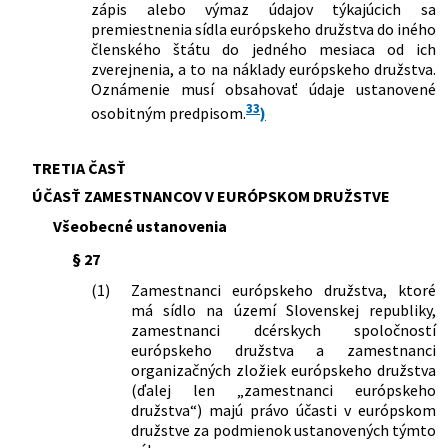
zápis alebo výmaz údajov týkajúcich sa
premiestnenia sídla európskeho družstva do iného
členského štátu do jedného mesiaca od ich
zverejnenia, a to na náklady európskeho družstva.
Oznámenie musí obsahovať údaje ustanovené
33
osobitným predpisom.
)
TRETIA ČASŤ
ÚČASŤ ZAMESTNANCOV V EURÓPSKOM DRUŽSTVE
Všeobecné ustanovenia
§ 27
(1)
Zamestnanci európskeho družstva, ktoré
má sídlo na území Slovenskej republiky,
zamestnanci dcérskych spoločností
európskeho družstva a zamestnanci
organizačných zložiek európskeho družstva
(ďalej len „zamestnanci európskeho
družstva“) majú právo účasti v európskom
družstve za podmienok ustanovených týmto