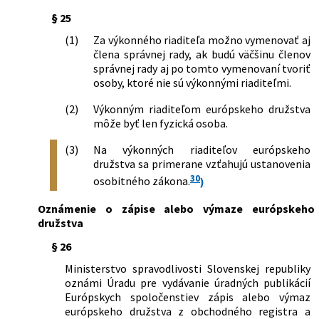
§ 25
(1)
Za výkonného riaditeľa možno vymenovať aj
člena správnej rady, ak budú väčšinu členov
správnej rady aj po tomto vymenovaní tvoriť
osoby, ktoré nie sú výkonnými riaditeľmi.
(2)
Výkonným riaditeľom európskeho družstva
môže byť len fyzická osoba.
(3)
Na výkonných riaditeľov európskeho
družstva sa primerane vzťahujú ustanovenia
30
osobitného zákona.
)
Oznámenie o zápise alebo výmaze európskeho
družstva
§ 26
Ministerstvo spravodlivosti Slovenskej republiky
oznámi Úradu pre vydávanie úradných publikácií
Európskych spoločenstiev zápis alebo výmaz
európskeho družstva z obchodného registra a