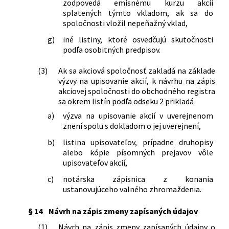
zodpovedá emisnému kurzu akcií
splatených týmto vkladom, ak sa do
spoločnosti vložil nepeňažný vklad,
g)
iné listiny, ktoré osvedčujú skutočnosti
podľa osobitných predpisov.
(3)
Ak sa akciová spoločnosť zakladá na základe
výzvy na upisovanie akcií, k návrhu na zápis
akciovej spoločnosti do obchodného registra
sa okrem listín podľa odseku 2 prikladá
a)
výzva na upisovanie akcií v uverejnenom
znení spolu s dokladom o jej uverejnení,
b)
listina upisovateľov, prípadne druhopisy
alebo kópie písomných prejavov vôle
upisovateľov akcií,
c)
notárska zápisnica z konania
ustanovujúceho valného zhromaždenia.
§ 14
Návrh na zápis zmeny zapísaných údajov
(1)
Návrh na zápis zmeny zapísaných údajov o