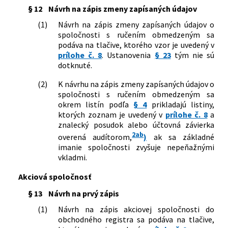
§ 12
Návrh na zápis zmeny zapísaných údajov
(1)
Návrh na zápis zmeny zapísaných údajov o
spoločnosti s ručením obmedzeným sa
podáva na tlačive, ktorého vzor je uvedený v
prílohe č. 8
. Ustanovenia
§ 23
tým nie sú
dotknuté.
(2)
K návrhu na zápis zmeny zapísaných údajov o
spoločnosti s ručením obmedzeným sa
okrem listín podľa
§ 4
prikladajú listiny,
ktorých zoznam je uvedený v
prílohe č. 8
a
znalecký posudok alebo účtovná závierka
2ab
overená audítorom,
)
ak sa základné
imanie spoločnosti zvyšuje nepeňažnými
vkladmi.
Akciová spoločnosť
§ 13
Návrh na prvý zápis
(1)
Návrh na zápis akciovej spoločnosti do
obchodného registra sa podáva na tlačive,