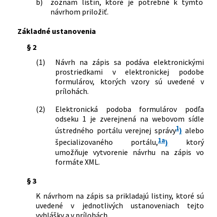
Slovenskej republiky, ktorou sa mení a
b)
zoznam listín, ktoré je potrebné k týmto
dopĺňa vyhláška Ministerstva
návrhom priložiť.
spravodlivosti Slovenskej republiky č.
25/2004 Z. z., ktorou sa ustanovujú
Základné ustanovenia
vzory tlačív na podávanie návrhov na
§ 2
zápis do obchodného registra a
zoznam listín, ktoré je potrebné k
(1)
Návrh na zápis sa podáva elektronickými
návrhu na zápis priložiť v znení
prostriedkami v elektronickej podobe
neskorších predpisov
formulárov, ktorých vzory sú uvedené v
231/2010 Z. z.
Vyhláška Ministerstva spravodlivosti
prílohách.
Slovenskej republiky, ktorou sa mení a
dopĺňa vyhláška Ministerstva
(2)
Elektronická podoba formulárov podľa
spravodlivosti Slovenskej republiky č.
odseku 1 je zverejnená na webovom sídle
25/2004 Z. z., ktorou sa ustanovujú
1
ústredného portálu verejnej správy
)
alebo
vzory tlačív na podávanie návrhov na
1a
špecializovaného portálu,
)
ktorý
zápis do obchodného registra a
umožňuje vytvorenie návrhu na zápis vo
zoznam listín, ktoré je potrebné k
formáte XML.
návrhu na zápis priložiť v znení
neskorších predpisov
§ 3
98/2012 Z. z.
Vyhláška Ministerstva spravodlivosti
K návrhom na zápis sa prikladajú listiny, ktoré sú
Slovenskej republiky, ktorou sa mení a
uvedené v jednotlivých ustanoveniach tejto
dopĺňa vyhláška Ministerstva
vyhlášky a v prílohách.
spravodlivosti Slovenskej republiky č.