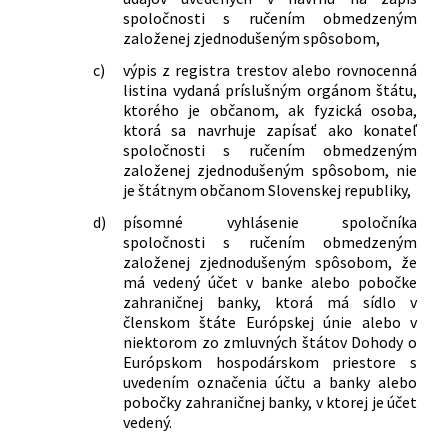
spoločnosti s ručením obmedzeným
založenej zjednodušeným spôsobom,
c)
výpis z registra trestov alebo rovnocenná
listina vydaná príslušným orgánom štátu,
ktorého je občanom, ak fyzická osoba,
ktorá sa navrhuje zapísať ako konateľ
spoločnosti s ručením obmedzeným
založenej zjednodušeným spôsobom, nie
je štátnym občanom Slovenskej republiky,
d)
písomné vyhlásenie spoločníka
spoločnosti s ručením obmedzeným
založenej zjednodušeným spôsobom, že
má vedený účet v banke alebo pobočke
zahraničnej banky, ktorá má sídlo v
členskom štáte Európskej únie alebo v
niektorom zo zmluvných štátov Dohody o
Európskom hospodárskom priestore s
uvedením označenia účtu a banky alebo
pobočky zahraničnej banky, v ktorej je účet
vedený.