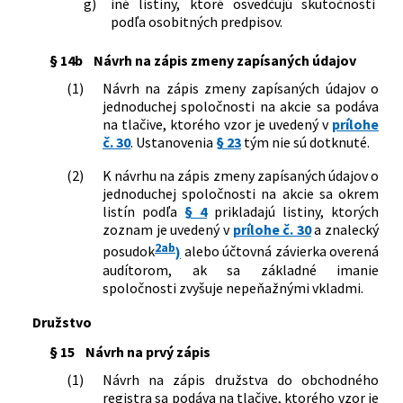
g)
iné listiny, ktoré osvedčujú skutočnosti
podľa osobitných predpisov.
§ 14b
Návrh na zápis zmeny zapísaných údajov
(1)
Návrh na zápis zmeny zapísaných údajov o
jednoduchej spoločnosti na akcie sa podáva
na tlačive, ktorého vzor je uvedený v
prílohe
č. 30
. Ustanovenia
§ 23
tým nie sú dotknuté.
(2)
K návrhu na zápis zmeny zapísaných údajov o
jednoduchej spoločnosti na akcie sa okrem
listín podľa
§ 4
prikladajú listiny, ktorých
zoznam je uvedený v
prílohe č. 30
a znalecký
2ab
posudok
)
alebo účtovná závierka overená
audítorom, ak sa základné imanie
spoločnosti zvyšuje nepeňažnými vkladmi.
Družstvo
§ 15
Návrh na prvý zápis
(1)
Návrh na zápis družstva do obchodného
registra sa podáva na tlačive, ktorého vzor je