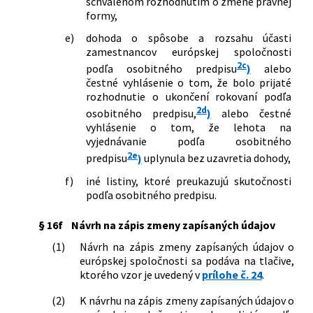
schválenom rozhodnutím o zmene právnej
formy,
e)
dohoda o spôsobe a rozsahu účasti
zamestnancov európskej spoločnosti
2c
podľa osobitného predpisu
)
alebo
čestné vyhlásenie o tom, že bolo prijaté
rozhodnutie o ukončení rokovaní podľa
2d
osobitného predpisu,
)
alebo čestné
vyhlásenie o tom, že lehota na
vyjednávanie podľa osobitného
2e
predpisu
)
uplynula bez uzavretia dohody,
f)
iné listiny, ktoré preukazujú skutočnosti
podľa osobitného predpisu.
§ 16f
Návrh na zápis zmeny zapísaných údajov
(1)
Návrh na zápis zmeny zapísaných údajov o
európskej spoločnosti sa podáva na tlačive,
ktorého vzor je uvedený v
prílohe č. 24
.
(2)
K návrhu na zápis zmeny zapísaných údajov o