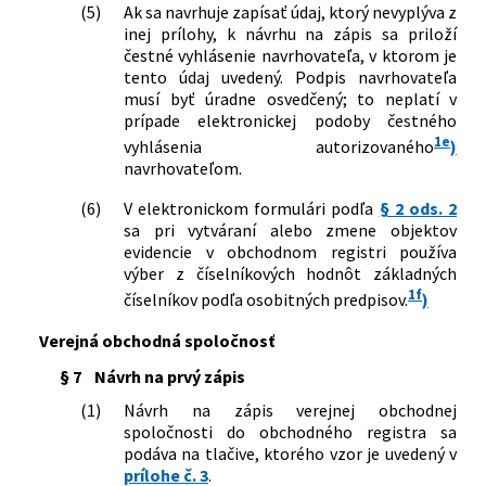
neskorších predpisov
(5)
Ak sa navrhuje zapísať údaj, ktorý nevyplýva z
inej prílohy, k návrhu na zápis sa priloží
334/2016 Z. z.
Vyhláška Ministerstva spravodlivosti
čestné vyhlásenie navrhovateľa, v ktorom je
Slovenskej republiky, ktorou sa mení a
tento údaj uvedený. Podpis navrhovateľa
dopĺňa vyhláška Ministerstva
musí byť úradne osvedčený; to neplatí v
spravodlivosti Slovenskej republiky č.
prípade elektronickej podoby čestného
25/2004 Z. z., ktorou sa ustanovujú
1e
vzory tlačív na podávanie návrhov na
vyhlásenia autorizovaného
)
zápis do obchodného registra a
navrhovateľom.
zoznam listín, ktoré je potrebné k
(6)
V elektronickom formulári podľa
§ 2 ods. 2
návrhu na zápis priložiť v znení
sa pri vytváraní alebo zmene objektov
neskorších predpisov
evidencie v obchodnom registri používa
265/2017 Z. z.
Vyhláška Ministerstva spravodlivosti
výber z číselníkových hodnôt základných
Slovenskej republiky, ktorou sa mení a
1f
dopĺňa vyhláška Ministerstva
číselníkov podľa osobitných predpisov.
)
spravodlivosti Slovenskej republiky č.
25/2004 Z. z., ktorou sa ustanovujú
Verejná obchodná spoločnosť
vzory tlačív na podávanie návrhov na
§ 7
Návrh na prvý zápis
zápis do obchodného registra a
zoznam listín, ktoré je potrebné k
(1)
Návrh na zápis verejnej obchodnej
návrhu na zápis priložiť v znení
spoločnosti do obchodného registra sa
neskorších predpisov
podáva na tlačive, ktorého vzor je uvedený v
178/2018 Z. z.
Vyhláška Ministerstva spravodlivosti
prílohe č. 3
.