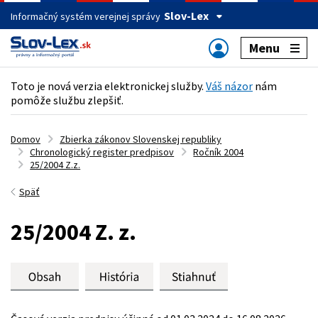
Slov-Lex
Informačný systém verejnej správy
Menu
Toto je nová verzia elektronickej služby.
Váš názor
nám
pomôže službu zlepšiť.
Domov
Zbierka zákonov Slovenskej republiky
Chronologický register predpisov
Ročník 2004
25/2004 Z.z.
Späť
25/2004 Z. z.