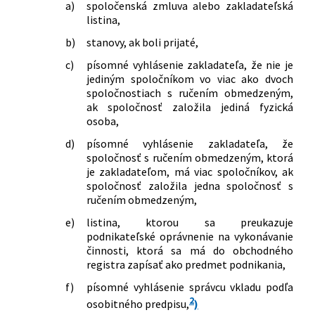
a)
spoločenská zmluva alebo zakladateľská
listina,
b)
stanovy, ak boli prijaté,
c)
písomné vyhlásenie zakladateľa, že nie je
jediným spoločníkom vo viac ako dvoch
spoločnostiach s ručením obmedzeným,
ak spoločnosť založila jediná fyzická
osoba,
d)
písomné vyhlásenie zakladateľa, že
spoločnosť s ručením obmedzeným, ktorá
je zakladateľom, má viac spoločníkov, ak
spoločnosť založila jedna spoločnosť s
ručením obmedzeným,
e)
listina, ktorou sa preukazuje
podnikateľské oprávnenie na vykonávanie
činnosti, ktorá sa má do obchodného
registra zapísať ako predmet podnikania,
f)
písomné vyhlásenie správcu vkladu podľa
2
osobitného predpisu,
)