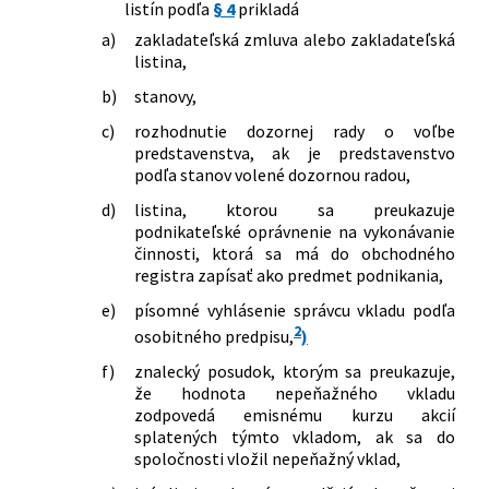
listín podľa
§ 4
prikladá
a)
zakladateľská zmluva alebo zakladateľská
listina,
b)
stanovy,
c)
rozhodnutie dozornej rady o voľbe
predstavenstva, ak je predstavenstvo
podľa stanov volené dozornou radou,
d)
listina, ktorou sa preukazuje
podnikateľské oprávnenie na vykonávanie
činnosti, ktorá sa má do obchodného
registra zapísať ako predmet podnikania,
e)
písomné vyhlásenie správcu vkladu podľa
2
osobitného predpisu,
)
f)
znalecký posudok, ktorým sa preukazuje,
že hodnota nepeňažného vkladu
zodpovedá emisnému kurzu akcií
splatených týmto vkladom, ak sa do
spoločnosti vložil nepeňažný vklad,