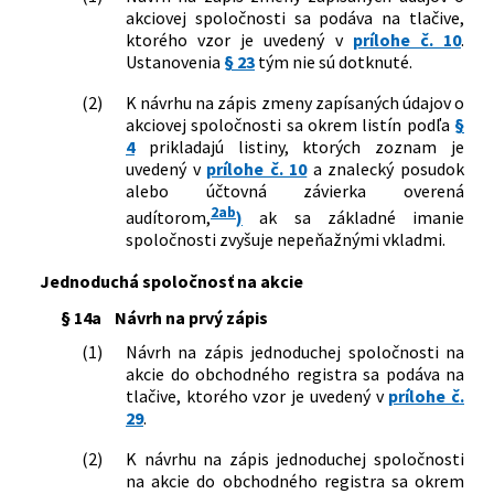
akciovej spoločnosti sa podáva na tlačive,
ktorého vzor je uvedený v
prílohe č. 10
.
Ustanovenia
§ 23
tým nie sú dotknuté.
(2)
K návrhu na zápis zmeny zapísaných údajov o
akciovej spoločnosti sa okrem listín podľa
§
4
prikladajú listiny, ktorých zoznam je
uvedený v
prílohe č. 10
a znalecký posudok
alebo účtovná závierka overená
2ab
audítorom,
)
ak sa základné imanie
spoločnosti zvyšuje nepeňažnými vkladmi.
Jednoduchá spoločnosť na akcie
§ 14a
Návrh na prvý zápis
(1)
Návrh na zápis jednoduchej spoločnosti na
akcie do obchodného registra sa podáva na
tlačive, ktorého vzor je uvedený v
prílohe č.
29
.
(2)
K návrhu na zápis jednoduchej spoločnosti
na akcie do obchodného registra sa okrem