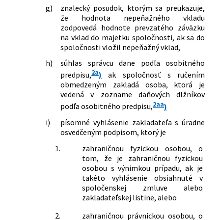
g)
znalecký posudok, ktorým sa preukazuje,
že hodnota nepeňažného vkladu
zodpovedá hodnote prevzatého záväzku
na vklad do majetku spoločnosti, ak sa do
spoločnosti vložil nepeňažný vklad,
h)
súhlas správcu dane podľa osobitného
2a
predpisu,
)
ak spoločnosť s ručením
obmedzeným zakladá osoba, ktorá je
vedená v zozname daňových dlžníkov
2aa
podľa osobitného predpisu,
)
i)
písomné vyhlásenie zakladateľa s úradne
osvedčeným podpisom, ktorý je
1.
zahraničnou fyzickou osobou, o
tom, že je zahraničnou fyzickou
osobou s výnimkou prípadu, ak je
takéto vyhlásenie obsiahnuté v
spoločenskej zmluve alebo
zakladateľskej listine, alebo
2.
zahraničnou právnickou osobou, o