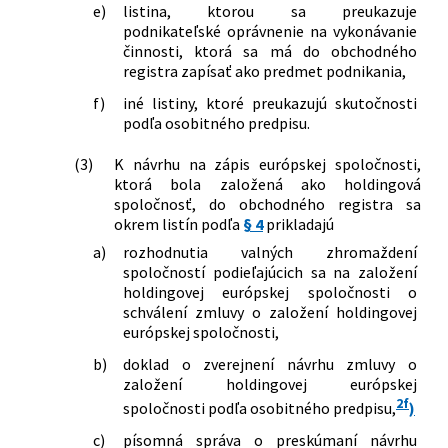
e)
listina, ktorou sa preukazuje
podnikateľské oprávnenie na vykonávanie
činnosti, ktorá sa má do obchodného
registra zapísať ako predmet podnikania,
f)
iné listiny, ktoré preukazujú skutočnosti
podľa osobitného predpisu.
(3)
K návrhu na zápis európskej spoločnosti,
ktorá bola založená ako holdingová
spoločnosť, do obchodného registra sa
okrem listín podľa
§ 4
prikladajú
a)
rozhodnutia valných zhromaždení
spoločností podieľajúcich sa na založení
holdingovej európskej spoločnosti o
schválení zmluvy o založení holdingovej
európskej spoločnosti,
b)
doklad o zverejnení návrhu zmluvy o
založení holdingovej európskej
2f
spoločnosti podľa osobitného predpisu,
)
c)
písomná správa o preskúmaní návrhu