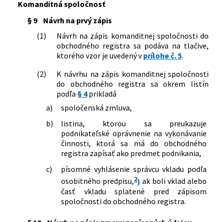
Slovenskej republiky č. 25/2004 Z. z.,
Komanditná spoločnosť
ktorou sa ustanovujú vzory tlačív na
§ 9
Návrh na prvý zápis
podávanie návrhov na zápis do
obchodného registra a zoznam listín,
(1)
Návrh na zápis komanditnej spoločnosti do
ktoré je potrebné k návrhu na zápis
obchodného registra sa podáva na tlačive,
priložiť v znení neskorších predpisov
ktorého vzor je uvedený v
prílohe č. 5
.
20/2023 Z. z.
Vyhláška Ministerstva spravodlivosti
Slovenskej republiky, ktorou sa mení a
(2)
K návrhu na zápis komanditnej spoločnosti
dopĺňa vyhláška Ministerstva
do obchodného registra sa okrem listín
spravodlivosti Slovenskej republiky č.
podľa
§ 4
prikladá
25/2004 Z. z., ktorou sa ustanovujú
a)
spoločenská zmluva,
vzory tlačív na podávanie návrhov na
zápis do obchodného registra a
b)
listina, ktorou sa preukazuje
zoznam listín, ktoré je potrebné k
podnikateľské oprávnenie na vykonávanie
návrhu na zápis priložiť v znení
činnosti, ktorá sa má do obchodného
neskorších predpisov
registra zapísať ako predmet podnikania,
19/2024 Z. z.
Vyhláška Ministerstva spravodlivosti
c)
písomné vyhlásenie správcu vkladu podľa
Slovenskej republiky, ktorou sa mení a
2
osobitného predpisu,
)
ak boli vklad alebo
dopĺňa vyhláška Ministerstva
časť vkladu splatené pred zápisom
spravodlivosti Slovenskej republiky č.
spoločnosti do obchodného registra.
25/2004 Z. z., ktorou sa ustanovujú
vzory tlačív na podávanie návrhov na
zápis do obchodného registra a