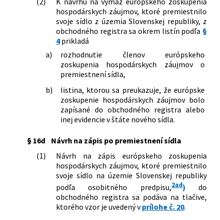
(2)
K návrhu na výmaz európskeho zoskupenia
hospodárskych záujmov, ktoré premiestnilo
svoje sídlo z územia Slovenskej republiky, z
obchodného registra sa okrem listín podľa
§
4
prikladá
a)
rozhodnutie členov európskeho
zoskupenia hospodárskych záujmov o
premiestnení sídla,
b)
listina, ktorou sa preukazuje, že európske
zoskupenie hospodárskych záujmov bolo
zapísané do obchodného registra alebo
inej evidencie v štáte nového sídla.
§ 16d
Návrh na zápis po premiestnení sídla
(1)
Návrh na zápis európskeho zoskupenia
hospodárskych záujmov, ktoré premiestnilo
svoje sídlo na územie Slovenskej republiky
2ad
podľa osobitného predpisu,
)
do
obchodného registra sa podáva na tlačive,
ktorého vzor je uvedený v
prílohe č. 20
.