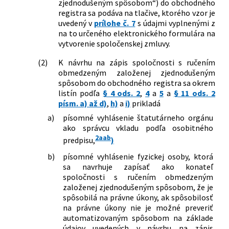
zjednodušeným spôsobom“) do obchodného
registra sa podáva na tlačive, ktorého vzor je
uvedený v
prílohe č. 7
s údajmi vyplnenými z
na to určeného elektronického formulára na
vytvorenie spoločenskej zmluvy.
(2)
K návrhu na zápis spoločnosti s ručením
obmedzeným založenej zjednodušeným
spôsobom do obchodného registra sa okrem
listín podľa
§ 4 ods. 2
,
4
a
5
a
§ 11 ods. 2
písm. a) až d)
,
h)
a
i)
prikladá
a)
písomné vyhlásenie štatutárneho orgánu
ako správcu vkladu podľa osobitného
2aab
predpisu,
)
b)
písomné vyhlásenie fyzickej osoby, ktorá
sa navrhuje zapísať ako konateľ
spoločnosti s ručením obmedzeným
založenej zjednodušeným spôsobom, že je
spôsobilá na právne úkony, ak spôsobilosť
na právne úkony nie je možné preveriť
automatizovaným spôsobom na základe
údajov uvedených v návrhu na zápis