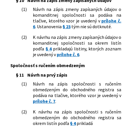
§ 10
Návrh na zápis zmeny zapísaných údajov
zoznam listín, ktoré je potrebné k
(1)
Návrh na zápis zmeny zapísaných údajov o
návrhu na zápis priložiť v znení
komanditnej spoločnosti sa podáva na
neskorších predpisov
tlačive, ktorého vzor je uvedený v
prílohe č.
6
. Ustanovenia
§ 23
tým nie sú dotknuté.
(2)
K návrhu na zápis zmeny zapísaných údajov o
komanditnej spoločnosti sa okrem listín
podľa
§ 4
prikladajú listiny, ktorých zoznam
je uvedený v
prílohe č. 6
.
Spoločnosť s ručením obmedzeným
§ 11
Návrh na prvý zápis
(1)
Návrh na zápis spoločnosti s ručením
obmedzeným do obchodného registra sa
podáva na tlačive, ktorého vzor je uvedený v
prílohe č. 7
.
(2)
K návrhu na zápis spoločnosti s ručením
obmedzeným do obchodného registra sa
okrem listín podľa
§ 4
prikladá