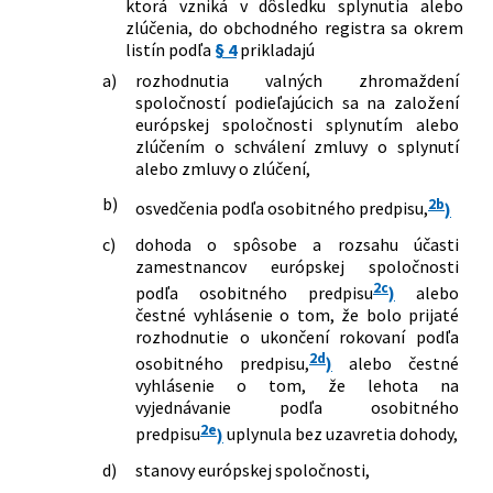
ktorá vzniká v dôsledku splynutia alebo
zlúčenia, do obchodného registra sa okrem
listín podľa
§ 4
prikladajú
a)
rozhodnutia valných zhromaždení
spoločností podieľajúcich sa na založení
európskej spoločnosti splynutím alebo
zlúčením o schválení zmluvy o splynutí
alebo zmluvy o zlúčení,
b)
2b
osvedčenia podľa osobitného predpisu,
)
c)
dohoda o spôsobe a rozsahu účasti
zamestnancov európskej spoločnosti
2c
podľa osobitného predpisu
)
alebo
čestné vyhlásenie o tom, že bolo prijaté
rozhodnutie o ukončení rokovaní podľa
2d
osobitného predpisu,
)
alebo čestné
vyhlásenie o tom, že lehota na
vyjednávanie podľa osobitného
2e
predpisu
)
uplynula bez uzavretia dohody,
d)
stanovy európskej spoločnosti,