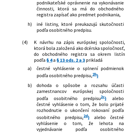
podnikateľské oprávnenie na vykonávanie
činnosti, ktorá sa má do obchodného
registra zapísať ako predmet podnikania,
h)
iné listiny, ktoré preukazujú skutočnosti
podľa osobitného predpisu.
(4)
K návrhu na zápis európskej spoločnosti,
ktorá bola založená ako dcérska spoločnosť,
do obchodného registra sa okrem listín
podľa
§ 4
a
§ 13 ods. 2 a 3
prikladá
a)
čestné vyhlásenie o splnení podmienok
2h
podľa osobitného predpisu,
)
b)
dohoda o spôsobe a rozsahu účasti
zamestnancov európskej spoločnosti
2c
podľa osobitného predpisu
)
alebo
čestné vyhlásenie o tom, že bolo prijaté
rozhodnutie o ukončení rokovaní podľa
2d
osobitného predpisu,
)
alebo čestné
vyhlásenie o tom, že lehota na
vyjednávanie podľa osobitného