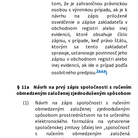
tom, že je zahraničnou právnickou
osobou s výnimkou prípadu, ak je k
návrhu na zápis priložené
osvedčenie o zápise zakladateľa v
obchodnom registri alebo inej
evidencii, ktoré obsahuje číslo
zápisu, v prípade, keď právo štátu,
ktorým sa tento zakladateľ
spravuje, ustanovuje povinnosť jeho
zápisu v obchodnom registri alebo
inej evidencii, ak ide o prípad podľa
2aaa
osobitného predpisu.
)
§ 11a
Návrh na prvý zápis spoločnosti s ručením
obmedzeným založenej zjednodušeným spôsobom
(1)
Návrh na zápis spoločnosti s ručením
obmedzeným založenej zjednodušeným
spôsobom prostredníctvom na to určeného
elektronického formulára na vytvorenie
spoločenskej zmluvy (ďalej len „spoločnosť
s ručením obmedzeným založená