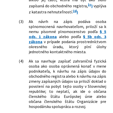
obchodného registra a zoznam listín,
1c
zapísaná do obchodného registra,
)
vyplýva
ktoré je potrebné k návrhu na zápis
1d
z katastra nehnuteľností.
)
priložiť v znení neskorších predpisov
399/2013 Z. z.
Vyhláška Ministerstva spravodlivosti
(3)
Ak návrh na zápis podáva osoba
Slovenskej republiky, ktorou sa mení a
splnomocnená navrhovateľom, priloží sa k
dopĺňa vyhláška Ministerstva
nemu písomné plnomocenstvo podľa
§ 5
spravodlivosti Slovenskej republiky č.
ods. 1 zákona
alebo podľa
§ 5b ods. 3
25/2004 Z. z., ktorou sa ustanovujú
zákona
v prípade podania prostredníctvom
vzory tlačív na podávanie návrhov na
okresného úradu, ktorý plní úlohy
zápis do obchodného registra a
jednotného kontaktného miesta.
zoznam listín, ktoré je potrebné k
návrhu na zápis priložiť v znení
(4)
Ak sa navrhuje zapísať zahraničná fyzická
neskorších predpisov
osoba ako osoba oprávnená konať v mene
91/2015 Z. z.
Vyhláška Ministerstva spravodlivosti
podnikateľa, k návrhu na zápis údajov do
Slovenskej republiky, ktorou sa mení a
obchodného registra alebo k návrhu na zápis
dopĺňa vyhláška Ministerstva
zmeny zapísaných údajov sa priloží doklad o
spravodlivosti Slovenskej republiky č.
povolení na pobyt tejto osoby v Slovenskej
25/2004 Z. z., ktorou sa ustanovujú
republike; to neplatí, ak ide o občana
vzory tlačív na podávanie návrhov na
členského štátu Európskej únie alebo
zápis do obchodného registra a
občana členského štátu Organizácie pre
zoznam listín, ktoré je potrebné k
hospodársku spoluprácu a rozvoj.
návrhu na zápis priložiť v znení