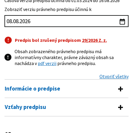
Časová verzia predpisu účinná od 01.03.2024 do 16.08.2026
Zobraziť verziu právneho predpisu účinnú k
Predpis bol zrušený predpisom
29/2026 Z. z.
Obsah zobrazeného právneho predpisu má
informatívny charakter, právne záväzný obsah sa
nachádza v
pdf verzii
právneho predpisu.
Otvoriť všetky
Informácie o predpise
Číslo predpisu:
25/2004 Z. z.
Vzťahy predpisu
Názov:
Vyhláška Ministerstva spravodlivosti Slovenskej
Predpis vykonáva
republiky, ktorou sa ustanovujú vzory tlačív na
podávanie návrhov na zápis do obchodného registra
530/2003 Z. z.
Zákon o obchodnom registri a o zmene
a zoznam listín, ktoré je potrebné k návrhu na zápis