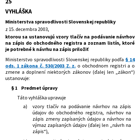
25
Predpis je menený
a doplnení niektorých zákonov
priložiť
VYHLÁŠKA
563/2004 Z. z.
Vyhláška Ministerstva spravodlivosti
Typ:
Vyhláška
Predpis je zrušený
Slovenskej republiky, ktorou sa mení a
Ministerstva spravodlivosti Slovenskej republiky
Dátum schválenia:
15.12.2003
dopĺňa vyhláška Ministerstva
z 15. decembra 2003,
29/2026 Z. z.
Zákon o obchodnom registri a o zmene
spravodlivosti Slovenskej republiky č.
Dátum vyhlásenia:
21.01.2004
ktorou sa ustanovujú vzory tlačív na podávanie návrhov
a doplnení niektorých zákonov (zákon o
25/2004 Z. z., ktorou sa ustanovujú
na zápis do obchodného registra a zoznam listín, ktoré
obchodnom registri)
vzory tlačív na podávanie návrhov na
Dátum účinnosti od:
01.03.2024
je potrebné k návrhu na zápis priložiť
zápis do obchodného registra a
Dátum účinnosti do:
16.08.2026
zoznam listín, ktoré je potrebné k
Ministerstvo spravodlivosti Slovenskej republiky podľa
§ 14
návrhu na zápis priložiť.
ods. 1 zákona č. 530/2003 Z. z.
o obchodnom registri a o
Autor:
Ministerstvo spravodlivosti Slovenskej republiky
150/2007 Z. z.
Vyhláška Ministerstva spravodlivosti
zmene a doplnení niektorých zákonov (ďalej len „zákon“)
Slovenskej republiky, ktorou sa mení a
Právna oblasť:
Obchodné spoločnosti a družstvá
ustanovuje:
dopĺňa vyhláška Ministerstva
Obchodný register
§ 1
Predmet úpravy
spravodlivosti Slovenskej republiky č.
Nachádza sa v čiastke:
12/2004
25/2004 Z. z., ktorou sa ustanovujú
Táto vyhláška upravuje
vzory tlačív na podávanie návrhov na
a)
vzory tlačív na podávanie návrhov na zápis
zápis do obchodného registra a
údajov do obchodného registra, návrhov na
zoznam listín, ktoré je potrebné k
zápis zmeny zapísaných údajov a návrhov na
návrhu na zápis priložiť v znení
výmaz zapísaných údajov (ďalej len „návrh na
vyhlášky č. 563/2004 Z. z.
zápis“),
656/2007 Z. z.
Vyhláška Ministerstva spravodlivosti