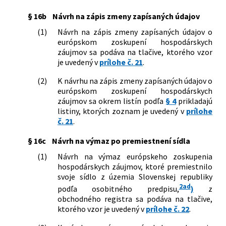
§ 16b
Návrh na zápis zmeny zapísaných údajov
(1)
Návrh na zápis zmeny zapísaných údajov o
európskom zoskupení hospodárskych
záujmov sa podáva na tlačive, ktorého vzor
je uvedený v
prílohe č. 21
.
(2)
K návrhu na zápis zmeny zapísaných údajov o
európskom zoskupení hospodárskych
záujmov sa okrem listín podľa
§ 4
prikladajú
listiny, ktorých zoznam je uvedený v
prílohe
č. 21
.
§ 16c
Návrh na výmaz po premiestnení sídla
(1)
Návrh na výmaz európskeho zoskupenia
hospodárskych záujmov, ktoré premiestnilo
svoje sídlo z územia Slovenskej republiky
2ad
podľa osobitného predpisu,
)
z
obchodného registra sa podáva na tlačive,
ktorého vzor je uvedený v
prílohe č. 22
.