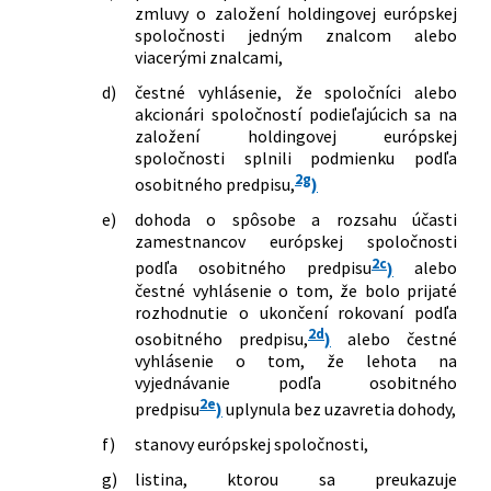
zmluvy o založení holdingovej európskej
spoločnosti jedným znalcom alebo
viacerými znalcami,
d)
čestné vyhlásenie, že spoločníci alebo
akcionári spoločností podieľajúcich sa na
založení holdingovej európskej
spoločnosti splnili podmienku podľa
2g
osobitného predpisu,
)
e)
dohoda o spôsobe a rozsahu účasti
zamestnancov európskej spoločnosti
2c
podľa osobitného predpisu
)
alebo
čestné vyhlásenie o tom, že bolo prijaté
rozhodnutie o ukončení rokovaní podľa
2d
osobitného predpisu,
)
alebo čestné
vyhlásenie o tom, že lehota na
vyjednávanie podľa osobitného
2e
predpisu
)
uplynula bez uzavretia dohody,
f)
stanovy európskej spoločnosti,
g)
listina, ktorou sa preukazuje