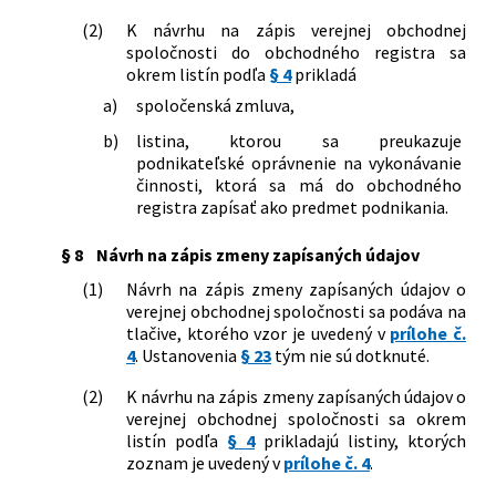
Slovenskej republiky, ktorou sa mení a
(2)
K návrhu na zápis verejnej obchodnej
dopĺňa vyhláška Ministerstva
spoločnosti do obchodného registra sa
spravodlivosti Slovenskej republiky č.
okrem listín podľa
§ 4
prikladá
25/2004 Z. z., ktorou sa ustanovujú
vzory tlačív na podávanie návrhov na
a)
spoločenská zmluva,
zápis do obchodného registra a
b)
listina, ktorou sa preukazuje
zoznam listín, ktoré je potrebné k
podnikateľské oprávnenie na vykonávanie
návrhu na zápis priložiť v znení
činnosti, ktorá sa má do obchodného
neskorších predpisov
registra zapísať ako predmet podnikania.
79/2020 Z. z.
Vyhláška Ministerstva spravodlivosti
Slovenskej republiky, ktorou sa mení a
dopĺňa vyhláška Ministerstva
§ 8
Návrh na zápis zmeny zapísaných údajov
spravodlivosti Slovenskej republiky č.
(1)
Návrh na zápis zmeny zapísaných údajov o
25/2004 Z. z., ktorou sa ustanovujú
verejnej obchodnej spoločnosti sa podáva na
vzory tlačív na podávanie návrhov na
tlačive, ktorého vzor je uvedený v
prílohe č.
zápis do obchodného registra a
4
. Ustanovenia
§ 23
tým nie sú dotknuté.
zoznam listín, ktoré je potrebné k
návrhu na zápis priložiť v znení
(2)
K návrhu na zápis zmeny zapísaných údajov o
neskorších predpisov
verejnej obchodnej spoločnosti sa okrem
153/2022 Z. z.
Vyhláška Ministerstva spravodlivosti
listín podľa
§ 4
prikladajú listiny, ktorých
Slovenskej republiky, ktorou sa mení
zoznam je uvedený v
prílohe č. 4
.
vyhláška Ministerstva spravodlivosti