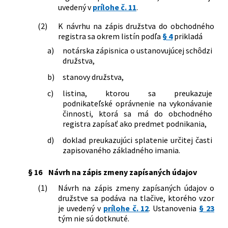
uvedený v
prílohe č. 11
.
(2)
K návrhu na zápis družstva do obchodného
registra sa okrem listín podľa
§ 4
prikladá
a)
notárska zápisnica o ustanovujúcej schôdzi
družstva,
b)
stanovy družstva,
c)
listina, ktorou sa preukazuje
podnikateľské oprávnenie na vykonávanie
činnosti, ktorá sa má do obchodného
registra zapísať ako predmet podnikania,
d)
doklad preukazujúci splatenie určitej časti
zapisovaného základného imania.
§ 16
Návrh na zápis zmeny zapísaných údajov
(1)
Návrh na zápis zmeny zapísaných údajov o
družstve sa podáva na tlačive, ktorého vzor
je uvedený v
prílohe č. 12
. Ustanovenia
§ 23
tým nie sú dotknuté.