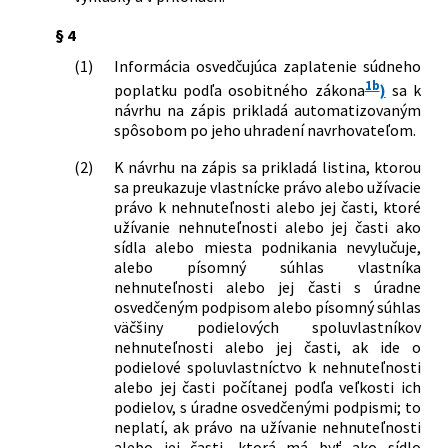
25/2004 Z. z., ktorou sa ustanovujú
§ 4
vzory tlačív na podávanie návrhov na
zápis do obchodného registra a
(1)
Informácia osvedčujúca zaplatenie súdneho
zoznam listín, ktoré je potrebné k
1b
poplatku podľa osobitného zákona
)
sa k
návrhu na zápis priložiť v znení
návrhu na zápis prikladá automatizovaným
neskorších predpisov
spôsobom po jeho uhradení navrhovateľom.
291/2012 Z. z.
Vyhláška Ministerstva spravodlivosti
Slovenskej republiky, ktorou sa mení a
(2)
K návrhu na zápis sa prikladá listina, ktorou
dopĺňa vyhláška Ministerstva
sa preukazuje vlastnícke právo alebo užívacie
spravodlivosti Slovenskej republiky č.
právo k nehnuteľnosti alebo jej časti, ktoré
25/2004 Z. z., ktorou sa ustanovujú
užívanie nehnuteľnosti alebo jej časti ako
vzory tlačív na podávanie návrhov na
sídla alebo miesta podnikania nevylučuje,
zápis do obchodného registra a
alebo písomný súhlas vlastníka
zoznam listín, ktoré je potrebné k
nehnuteľnosti alebo jej časti s úradne
návrhu na zápis priložiť v znení
osvedčeným podpisom alebo písomný súhlas
neskorších predpisov
väčšiny podielových spoluvlastníkov
148/2013 Z. z.
Vyhláška Ministerstva spravodlivosti
nehnuteľnosti alebo jej časti, ak ide o
Slovenskej republiky, ktorou sa dopĺňa
podielové spoluvlastníctvo k nehnuteľnosti
vyhláška Ministerstva spravodlivosti
alebo jej časti počítanej podľa veľkosti ich
Slovenskej republiky č. 25/2004 Z. z.,
podielov, s úradne osvedčenými podpismi; to
ktorou sa ustanovujú vzory tlačív na
neplatí, ak právo na užívanie nehnuteľnosti
podávanie návrhov na zápis do
alebo jej časti, ktorá má byť ako sídlo