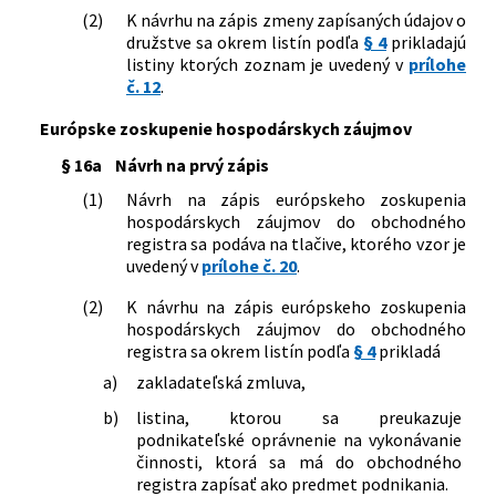
(2)
K návrhu na zápis zmeny zapísaných údajov o
družstve sa okrem listín podľa
§ 4
prikladajú
listiny ktorých zoznam je uvedený v
prílohe
č. 12
.
Európske zoskupenie hospodárskych záujmov
§ 16a
Návrh na prvý zápis
(1)
Návrh na zápis európskeho zoskupenia
hospodárskych záujmov do obchodného
registra sa podáva na tlačive, ktorého vzor je
uvedený v
prílohe č. 20
.
(2)
K návrhu na zápis európskeho zoskupenia
hospodárskych záujmov do obchodného
registra sa okrem listín podľa
§ 4
prikladá
a)
zakladateľská zmluva,
b)
listina, ktorou sa preukazuje
podnikateľské oprávnenie na vykonávanie
činnosti, ktorá sa má do obchodného
registra zapísať ako predmet podnikania.