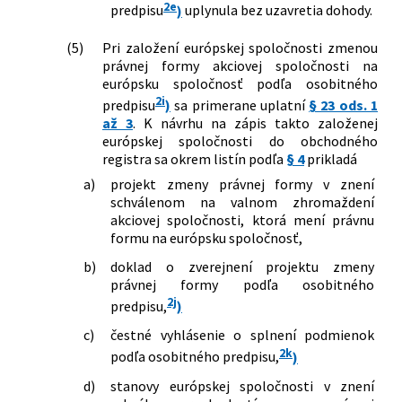
2e
predpisu
)
uplynula bez uzavretia dohody.
(5)
Pri založení európskej spoločnosti zmenou
právnej formy akciovej spoločnosti na
európsku spoločnosť podľa osobitného
2i
predpisu
)
sa primerane uplatní
§ 23 ods. 1
až 3
. K návrhu na zápis takto založenej
európskej spoločnosti do obchodného
registra sa okrem listín podľa
§ 4
prikladá
a)
projekt zmeny právnej formy v znení
schválenom na valnom zhromaždení
akciovej spoločnosti, ktorá mení právnu
formu na európsku spoločnosť,
b)
doklad o zverejnení projektu zmeny
právnej formy podľa osobitného
2j
predpisu,
)
c)
čestné vyhlásenie o splnení podmienok
2k
podľa osobitného predpisu,
)
d)
stanovy európskej spoločnosti v znení