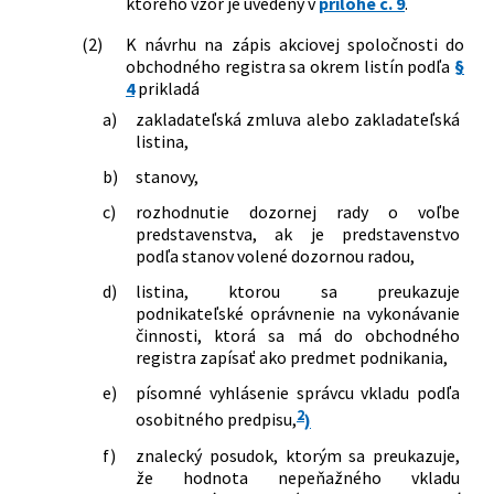
ktorého vzor je uvedený v
prílohe č. 9
.
(2)
K návrhu na zápis akciovej spoločnosti do
obchodného registra sa okrem listín podľa
§
4
prikladá
a)
zakladateľská zmluva alebo zakladateľská
listina,
b)
stanovy,
c)
rozhodnutie dozornej rady o voľbe
predstavenstva, ak je predstavenstvo
podľa stanov volené dozornou radou,
d)
listina, ktorou sa preukazuje
podnikateľské oprávnenie na vykonávanie
činnosti, ktorá sa má do obchodného
registra zapísať ako predmet podnikania,
e)
písomné vyhlásenie správcu vkladu podľa
2
osobitného predpisu,
)
f)
znalecký posudok, ktorým sa preukazuje,
že hodnota nepeňažného vkladu