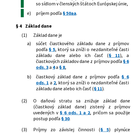
neskorších predpisov a ktorým sa mení
so sídlom v členských štátoch Európskej únie,
a dopĺňa zákon č. 582/2004 Z. z. o
e)
príjem podľa
§ 50aa
.
miestnych daniach a miestnom
poplatku za komunálne odpady a
drobné stavebné odpady v znení
§ 4
Základ dane
neskorších predpisov
(1)
Základ dane je
281/2023 Z. z.
Zákon o všeobecnej bezpečnosti
a)
súčet čiastkového základu dane z príjmov
výrobkov a o zmene a doplnení
podľa
§ 5
, ktorý sa zníži o nezdaniteľné časti
niektorých zákonov
základu dane alebo ich časť (
§ 11
), a
309/2023 Z. z.
Zákon o premenách obchodných
čiastkových základov dane z príjmov podľa
§ 6
spoločností a družstiev a o zmene a
ods. 3
a
4
a
§ 8
,
doplnení niektorých zákonov
508/2023 Z. z.
Zákon, ktorým sa menia a dopĺňajú
b)
čiastkový základ dane z príjmov podľa
§ 6
niektoré zákony v súvislosti s pomocou
ods. 1
a
2
, ktorý sa zníži o nezdaniteľné časti
so splácaním úverov na bývanie
základu dane alebo ich časť (
§ 11
).
530/2023 Z. z.
Zákon, ktorým sa menia a dopĺňajú
niektoré zákony v súvislosti so
(2)
O daňovú stratu sa znižuje základ dane
zlepšením stavu verejných financií
(čiastkový základ dane) zistený z príjmov
46/2024 Z. z.
Zákon, ktorým sa mení a dopĺňa zákon
uvedených v
§ 6 ods. 1 a 2
, pričom sa použije
č. 50/1976 Zb. o územnom plánovaní a
postup podľa
§ 30
.
stavebnom poriadku (stavebný zákon)
v znení neskorších predpisov a ktorým
(3)
Príjmy zo závislej činnosti (
§ 5
) plynúce