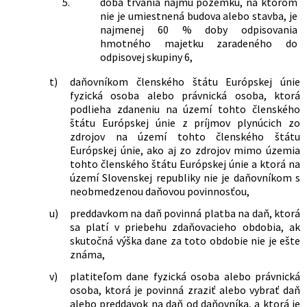
5.
doba trvania nájmu pozemku, na ktorom
komisárovi pre osoby so zdravotným
nie je umiestnená budova alebo stavba, je
postihnutím a o zmene a doplnení
najmenej 60 % doby odpisovania
niektorých zákonov
hmotného majetku zaradeného do
253/2015 Z. z.
Zákon, ktorým sa mení a dopĺňa zákon
odpisovej skupiny 6,
č. 595/2003 Z. z. o dani z príjmov v znení
neskorších predpisov a ktorým sa
t)
daňovníkom členského štátu Európskej únie
menia a dopĺňajú niektoré zákony
fyzická osoba alebo právnická osoba, ktorá
361/2015 Z. z.
Zákon, ktorým sa mení a dopĺňa zákon
podlieha zdaneniu na území tohto členského
č. 203/2011 Z. z. o kolektívnom
štátu Európskej únie z príjmov plynúcich zo
investovaní v znení neskorších
zdrojov na území tohto členského štátu
predpisov a ktorým sa menia a
Európskej únie, ako aj zo zdrojov mimo územia
dopĺňajú niektoré zákony
tohto členského štátu Európskej únie a ktorá na
375/2015 Z. z.
Zákon o zrušení Fondu národného
území Slovenskej republiky nie je daňovníkom s
majetku Slovenskej republiky a o
neobmedzenou daňovou povinnosťou,
zmene a doplnení niektorých zákonov
u)
preddavkom na daň povinná platba na daň, ktorá
378/2015 Z. z.
Zákon o dobrovoľnej vojenskej príprave
sa platí v priebehu zdaňovacieho obdobia, ak
a o zmene a doplnení niektorých
skutočná výška dane za toto obdobie nie je ešte
zákonov
známa,
389/2015 Z. z.
Zákon, ktorým sa mení a dopĺňa zákon
č. 513/1991 Zb. Obchodný zákonník v
v)
platiteľom dane fyzická osoba alebo právnická
znení neskorších predpisov a ktorým sa
osoba, ktorá je povinná zraziť alebo vybrať daň
menia a dopĺňajú niektoré zákony
alebo preddavok na daň od daňovníka, a ktorá je