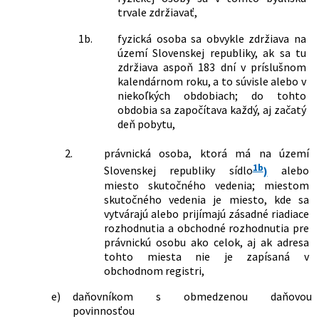
č. 581/2004 Z. z. o zdravotných
trvale zdržiavať,
poisťovniach, dohľade nad zdravotnou
1b.
fyzická osoba sa obvykle zdržiava na
starostlivosťou a o zmene a doplnení
území Slovenskej republiky, ak sa tu
niektorých zákonov v znení neskorších
zdržiava aspoň 183 dní v príslušnom
predpisov a o zmene a doplnení
kalendárnom roku, a to súvisle alebo v
niektorých zákonov
niekoľkých obdobiach; do tohto
561/2007 Z. z.
Zákon o investičnej pomoci a o zmene
obdobia sa započítava každý, aj začatý
a doplnení niektorých zákonov
deň pobytu,
621/2007 Z. z.
Zákon, ktorým sa mení a dopĺňa zákon
č. 595/2003 Z. z. o dani z príjmov v znení
2.
právnická osoba, ktorá má na území
neskorších predpisov a o zmene
1b
Slovenskej republiky sídlo
)
alebo
zákona č. 431/2002 Z. z. o účtovníctve v
miesto skutočného vedenia; miestom
znení neskorších predpisov
skutočného vedenia je miesto, kde sa
653/2007 Z. z.
Zákon, ktorým sa mení a dopĺňa zákon
vytvárajú alebo prijímajú zásadné riadiace
č. 578/2004 Z. z. o poskytovateľoch
rozhodnutia a obchodné rozhodnutia pre
zdravotnej starostlivosti,
právnickú osobu ako celok, aj ak adresa
zdravotníckych pracovníkoch,
tohto miesta nie je zapísaná v
stavovských organizáciách v
obchodnom registri,
zdravotníctve a o zmene a doplnení
niektorých zákonov v znení neskorších
e)
daňovníkom s obmedzenou daňovou
predpisov a o zmene a doplnení
povinnosťou
niektorých zákonov