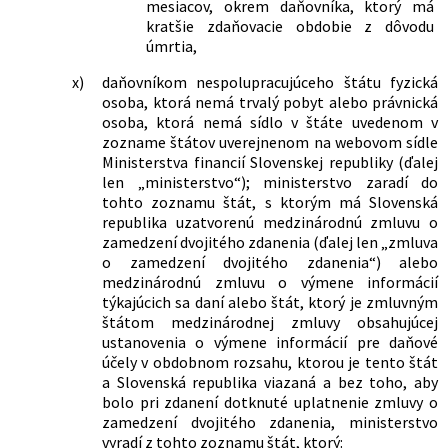
mesiacov, okrem daňovníka, ktorý má
č. 483/2001 Z. z. o bankách a o zmene a
kratšie zdaňovacie obdobie z dôvodu
doplnení niektorých zákonov v znení
úmrtia,
neskorších predpisov a ktorým sa
menia a dopĺňajú niektoré zákony
x)
daňovníkom nespolupracujúceho štátu fyzická
335/2017 Z. z.
Zákon, ktorým sa mení a dopĺňa zákon
osoba, ktorá nemá trvalý pobyt alebo právnická
č. 440/2015 Z. z. o športe a o zmene a
osoba, ktorá nemá sídlo v štáte uvedenom v
doplnení niektorých zákonov v znení
zozname štátov uverejnenom na webovom sídle
zákona č. 354/2016 Z. z. a ktorým sa
Ministerstva financií Slovenskej republiky (ďalej
menia a dopĺňajú niektoré zákony
len „ministerstvo“); ministerstvo zaradí do
344/2017 Z. z.
Zákon, ktorým sa mení a dopĺňa zákon
tohto zoznamu štát, s ktorým má Slovenská
č. 595/2003 Z. z. o dani z príjmov v znení
republika uzatvorenú medzinárodnú zmluvu o
neskorších predpisov a ktorým sa mení
zamedzení dvojitého zdanenia (ďalej len „zmluva
zákon č. 563/2009 Z. z. o správe daní
o zamedzení dvojitého zdanenia“) alebo
(daňový poriadok) a o zmene a
medzinárodnú zmluvu o výmene informácií
doplnení niektorých zákonov v znení
týkajúcich sa daní alebo štát, ktorý je zmluvným
neskorších predpisov
štátom medzinárodnej zmluvy obsahujúcej
57/2018 Z. z.
Zákon o regionálnej investičnej
ustanovenia o výmene informácií pre daňové
pomoci a o zmene a doplnení
účely v obdobnom rozsahu, ktorou je tento štát
niektorých zákonov
a Slovenská republika viazaná a bez toho, aby
63/2018 Z. z.
Zákon, ktorým sa mení a dopĺňa zákon
bolo pri zdanení dotknuté uplatnenie zmluvy o
č. 311/2001 Z. z. Zákonník práce v znení
zamedzení dvojitého zdanenia, ministerstvo
neskorších predpisov a ktorým sa
vyradí z tohto zoznamu štát, ktorý: