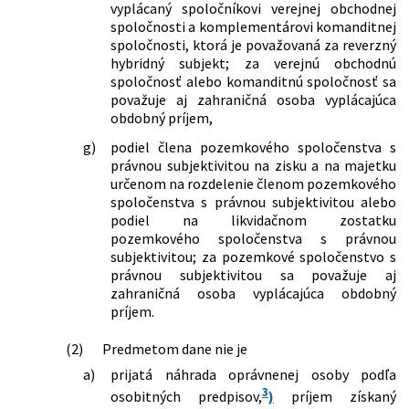
vyplácaný spoločníkovi verejnej obchodnej
dopĺňajú niektoré zákony
spoločnosti a komplementárovi komanditnej
433/2022 Z. z.
Zákon, ktorým sa mení a dopĺňa zákon
spoločnosti, ktorá je považovaná za reverzný
č. 251/2012 Z. z. o energetike a o zmene
hybridný subjekt; za verejnú obchodnú
a doplnení niektorých zákonov v znení
spoločnosť alebo komanditnú spoločnosť sa
neskorších predpisov a ktorým sa
považuje aj zahraničná osoba vyplácajúca
menia a dopĺňajú niektoré zákony
obdobný príjem,
496/2022 Z. z.
Zákon, ktorým sa mení a dopĺňa zákon
g)
podiel člena pozemkového spoločenstva s
č. 595/2003 Z. z. o dani z príjmov v znení
právnou subjektivitou na zisku a na majetku
neskorších predpisov a ktorým sa
určenom na rozdelenie členom pozemkového
menia a dopĺňajú niektoré zákony
spoločenstva s právnou subjektivitou alebo
519/2022 Z. z.
Zákon o solidárnom príspevku z
podiel na likvidačnom zostatku
činností v odvetviach ropy, zemného
pozemkového spoločenstva s právnou
plynu, uhlia a rafinérií a o doplnení
subjektivitou; za pozemkové spoločenstvo s
niektorých zákonov
právnou subjektivitou sa považuje aj
59/2023 Z. z.
Zákon, ktorým sa mení zákon Národnej
zahraničná osoba vyplácajúca obdobný
rady Slovenskej republiky č. 145/1995 Z.
príjem.
z. o správnych poplatkoch v znení
neskorších predpisov a o zmene a
(2)
Predmetom dane nie je
doplnení niektorých zákonov
60/2023 Z. z.
Zákon, ktorým sa dopĺňa zákon č.
a)
prijatá náhrada oprávnenej osoby podľa
595/2003 Z. z. o dani z príjmov v znení
3
osobitných predpisov,
)
príjem získaný