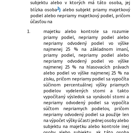
menia a dopĺňajú niektoré zákony
subjektu alebo v ktorých má táto osoba, jej
69/2012 Z. z.
Zákon, ktorým sa mení a dopĺňa zákon
2
blízka osoba
)
alebo subjekt priamy majetkový
č. 523/2004 Z. z. o rozpočtových
podiel alebo nepriamy majetkový podiel, pričom
pravidlách verejnej správy a o zmene a
účasťou na
doplnení niektorých zákonov v znení
neskorších predpisov a ktorým sa
1.
majetku alebo kontrole sa rozumie
menia a dopĺňajú niektoré ďalšie
priamy podiel, nepriamy podiel alebo
zákony
nepriamy odvodený podiel vo výške
najmenej 25 % na základnom imaní,
188/2012 Z. z.
Uznesenie Ústavného súdu Slovenskej
priamy podiel, nepriamy podiel alebo
republiky sp. zn. PL. ÚS 114/2011 z 13.
nepriamy odvodený podiel vo výške
júna 2012 vo veci pozastavenia
najmenej 25 % na hlasovacích právach
účinnosti § 51b zákona č. 595/2003 Z. z.
alebo podiel vo výške najmenej 25 % na
o dani z príjmov v znení zákona č.
zisku, pričom nepriamy podiel sa vypočíta
548/2010 Z. z. a zákona č. 129/2011 Z. z.
súčinom percentuálnej výšky priamych
189/2012 Z. z.
Zákon, ktorým sa dopĺňa zákon č.
podielov vydelených stomi a takto
609/2007 Z. z. o spotrebnej dani z
vypočítaný výsledok sa vynásobí stomi a
elektriny, uhlia a zemného plynu a o
nepriamy odvodený podiel sa vypočíta
zmene a doplnení zákona č. 98/2004 Z.
súčtom nepriamych podielov, pričom
z. o spotrebnej dani z minerálneho
nepriamy odvodený podiel sa použije len
oleja v znení neskorších predpisov v
na výpočet výšky účasti jednej osoby alebo
znení neskorších predpisov a o zmene
subjektu na majetku alebo kontrole inej
a doplnení niektorých zákonov
osoby alebo subjektu, ak táto osoba