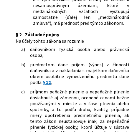
hospodárenia vykázaného daňovníkom
neskorších predpisov
nesamosprávnym územiam, ktoré v
v individuálnej účtovnej závierke podľa
659/2004 Z. z.
Zákon, ktorým sa mení a dopĺňa zákon
medzinárodných vzťahoch vystupujú
medzinárodných štandardov pre
č. 595/2003 Z. z. o dani z príjmov v znení
samostatne (ďalej len „medzinárodná
finančné výkazníctvo v znení
neskorších predpisov
zmluva“), má prednosť pred týmto zákonom.
neskorších predpisov
68/2005 Z. z.
Zákon, ktorým sa mení a dopĺňa zákon
Národnej rady Slovenskej republiky č.
§ 2
Základné pojmy
18/1996 Z. z. o cenách v znení
Na účely tohto zákona sa rozumie
neskorších predpisov a o zmene a
a)
daňovníkom fyzická osoba alebo právnická
doplnení niektorých zákonov
osoba,
314/2005 Z. z.
Zákon, ktorým sa mení a dopĺňa zákon
č. 595/2003 Z. z. o dani z príjmov v znení
b)
predmetom dane príjem (výnos) z činnosti
neskorších predpisov
daňovníka a z nakladania s majetkom daňovníka
okrem osobitne vymedzeného predmetu dane
534/2005 Z. z.
Zákon, ktorým sa mení a dopĺňa zákon
podľa
§ 12
,
č. 595/2003 Z. z. o dani z príjmov v znení
neskorších predpisov a o zmene a
c)
príjmom peňažné plnenie a nepeňažné plnenie
doplnení niektorých zákonov
dosiahnuté aj zámenou, ocenené cenami bežne
660/2005 Z. z.
Zákon, ktorým sa mení a dopĺňa zákon
používanými v mieste a v čase plnenia alebo
č. 580/2004 Z. z. o zdravotnom poistení
spotreby, a to podľa druhu, kvality, prípadne
a o zmene a doplnení zákona č. 95/2002
miery opotrebenia predmetného plnenia, ak
Z. z. o poisťovníctve a o zmene a
tento zákon neustanovuje inak; za nepeňažné
doplnení niektorých zákonov v znení
plnenie fyzickej osoby, ktorá účtuje v sústave
neskorších predpisov a o zmene a