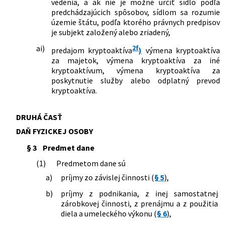
vedenia, a ak nie je možné určiť sídlo podľa
doplnení niektorých zákonov
predchádzajúcich spôsobov, sídlom sa rozumie
416/2020 Z. z.
Zákon, ktorým sa mení a dopĺňa zákon
územie štátu, podľa ktorého právnych predpisov
č. 595/2003 Z. z. o dani z príjmov v znení
je subjekt založený alebo zriadený,
neskorších predpisov a ktorým sa
ai)
2f
menia a dopĺňajú niektoré zákony
predajom kryptoaktíva
)
výmena kryptoaktíva
za majetok, výmena kryptoaktíva za iné
420/2020 Z. z.
Zákon, ktorým sa mení a dopĺňa zákon
kryptoaktívum, výmena kryptoaktíva za
č. 57/2018 Z. z. o regionálnej investičnej
poskytnutie služby alebo odplatný prevod
pomoci a o zmene a doplnení
kryptoaktíva.
niektorých zákonov v znení neskorších
predpisov a ktorým sa dopĺňa zákon č.
595/2003 Z. z. o dani z príjmov v znení
DRUHÁ ČASŤ
neskorších predpisov
DAŇ FYZICKEJ OSOBY
421/2020 Z. z.
Zákon o dočasnej ochrane
podnikateľov vo finančných
§ 3
Predmet dane
ťažkostiach a o zmene a doplnení
niektorých zákonov
(1)
Predmetom dane sú
76/2021 Z. z.
Zákon, ktorým sa mení a dopĺňa zákon
a)
príjmy zo závislej činnosti (
§ 5
),
č. 311/2001 Z. z. Zákonník práce v znení
b)
príjmy z podnikania, z inej samostatnej
neskorších predpisov a ktorým sa
zárobkovej činnosti, z prenájmu a z použitia
menia a dopĺňajú niektoré zákony
diela a umeleckého výkonu (
§ 6
),
215/2021 Z. z.
Zákon o podpore v čase skrátenej práce
a o zmene a doplnení niektorých