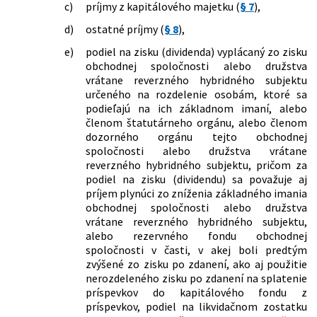
c)
príjmy z kapitálového majetku (
§ 7
),
zákonov
d)
ostatné príjmy (
§ 8
),
257/2021 Z. z.
Zákon, ktorým sa mení a dopĺňa zákon
č. 544/2010 Z. z. o dotáciách v
e)
podiel na zisku (dividenda) vyplácaný zo zisku
pôsobnosti Ministerstva práce,
obchodnej spoločnosti alebo družstva
sociálnych vecí a rodiny Slovenskej
vrátane reverzného hybridného subjektu
republiky v znení neskorších predpisov
určeného na rozdelenie osobám, ktoré sa
a ktorým sa mení a dopĺňa zákon č.
podieľajú na ich základnom imaní, alebo
595/2003 Z. z. o dani z príjmov v znení
členom štatutárneho orgánu, alebo členom
neskorších predpisov
dozorného orgánu tejto obchodnej
310/2021 Z. z.
Zákon, ktorým sa mení a dopĺňa zákon
spoločnosti alebo družstva vrátane
č. 177/2018 Z. z. o niektorých
reverzného hybridného subjektu, pričom za
opatreniach na znižovanie
podiel na zisku (dividendu) sa považuje aj
administratívnej záťaže využívaním
príjem plynúci zo zníženia základného imania
informačných systémov verejnej správy
obchodnej spoločnosti alebo družstva
a o zmene a doplnení niektorých
vrátane reverzného hybridného subjektu,
zákonov (zákon proti byrokracii) v
alebo rezervného fondu obchodnej
znení zákona č. 221/2019 Z. z. a ktorým
spoločnosti v časti, v akej boli predtým
sa menia a dopĺňajú niektoré zákony
zvýšené zo zisku po zdanení, ako aj použitie
408/2021 Z. z.
Zákon, ktorým sa mení a dopĺňa zákon
nerozdeleného zisku po zdanení na splatenie
č. 563/2009 Z. z. o správe daní (daňový
príspevkov do kapitálového fondu z
poriadok) a o zmene a doplnení
príspevkov, podiel na likvidačnom zostatku
niektorých zákonov v znení neskorších