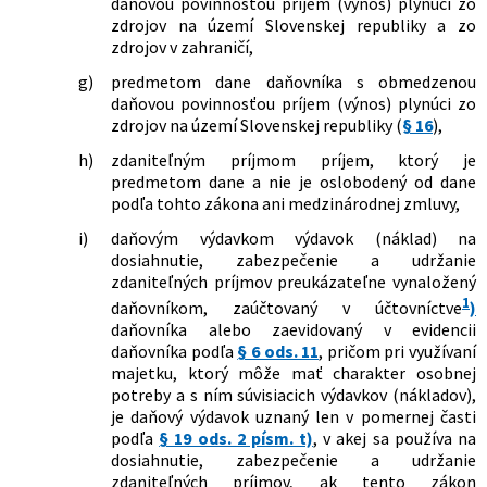
daňovou povinnosťou príjem (výnos) plynúci zo
doplnení niektorých zákonov
zdrojov na území Slovenskej republiky a zo
60/2009 Z. z.
Zákon, ktorým sa mení a dopĺňa zákon
zdrojov v zahraničí,
č. 595/2003 Z. z. o dani z príjmov v znení
g)
predmetom dane daňovníka s obmedzenou
neskorších predpisov
daňovou povinnosťou príjem (výnos) plynúci zo
184/2009 Z. z.
Zákon o odbornom vzdelávaní a
zdrojov na území Slovenskej republiky (
§ 16
),
príprave a o zmene a doplnení
niektorých zákonov
h)
zdaniteľným príjmom príjem, ktorý je
185/2009 Z. z.
Zákon o stimuloch pre výskum a vývoj a
predmetom dane a nie je oslobodený od dane
o doplnení zákona č. 595/2003 Z. z. o
podľa tohto zákona ani medzinárodnej zmluvy,
dani z príjmov v znení neskorších
i)
daňovým výdavkom výdavok (náklad) na
predpisov
dosiahnutie, zabezpečenie a udržanie
504/2009 Z. z.
Zákon, ktorým sa mení a dopĺňa zákon
zdaniteľných príjmov preukázateľne vynaložený
č. 595/2003 Z. z. o dani z príjmov v znení
1
daňovníkom, zaúčtovaný v účtovníctve
)
neskorších predpisov a o zmene a
daňovníka alebo zaevidovaný v evidencii
doplnení niektorých zákonov
daňovníka podľa
§ 6 ods. 11
, pričom pri využívaní
563/2009 Z. z.
Zákon o správe daní (daňový poriadok)
majetku, ktorý môže mať charakter osobnej
a o zmene a doplnení niektorých
potreby a s ním súvisiacich výdavkov (nákladov),
zákonov
je daňový výdavok uznaný len v pomernej časti
374/2010 Z. z.
Zákon, ktorým sa dopĺňa zákon č.
podľa
§ 19 ods. 2 písm. t)
, v akej sa používa na
171/2005 Z. z. o hazardných hrách a o
dosiahnutie, zabezpečenie a udržanie
zmene a doplnení niektorých zákonov
zdaniteľných príjmov, ak tento zákon
v znení neskorších predpisov a ktorým