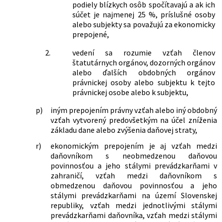
podiely blízkych osôb spočítavajú a ak ich
595/2003 Z. z. o dani z príjmov v znení
súčet je najmenej 25 %, príslušné osoby
neskorších predpisov
alebo subjekty sa považujú za ekonomicky
135/2013 Z. z.
Zákon, ktorým sa mení a dopĺňa zákon
prepojené,
č. 199/2004 Z. z. Colný zákon a o zmene
a doplnení niektorých zákonov v znení
2.
vedení sa rozumie vzťah členov
neskorších predpisov a ktorým sa
štatutárnych orgánov, dozorných orgánov
menia a dopĺňajú niektoré zákony
alebo ďalších obdobných orgánov
318/2013 Z. z.
Zákon, ktorým sa mení a dopĺňa zákon
právnickej osoby alebo subjektu k tejto
č. 650/2004 Z. z. o doplnkovom
právnickej osobe alebo k subjektu,
dôchodkovom sporení a o zmene a
p)
iným prepojením právny vzťah alebo iný obdobný
doplnení niektorých zákonov v znení
vzťah vytvorený predovšetkým na účel zníženia
neskorších predpisov a ktorým sa mení
základu dane alebo zvýšenia daňovej straty,
a dopĺňa zákon č. 595/2003 Z. z. o dani z
príjmov v znení neskorších predpisov
r)
ekonomickým prepojením je aj vzťah medzi
463/2013 Z. z.
Zákon, ktorým sa mení a dopĺňa zákon
daňovníkom s neobmedzenou daňovou
č. 595/2003 Z. z. o dani z príjmov v znení
povinnosťou a jeho stálymi prevádzkarňami v
neskorších predpisov a ktorým sa
zahraničí, vzťah medzi daňovníkom s
menia a dopĺňajú niektoré zákony
obmedzenou daňovou povinnosťou a jeho
180/2014 Z. z.
Zákon o podmienkach výkonu
stálymi prevádzkarňami na území Slovenskej
volebného práva a o zmene a doplnení
republiky, vzťah medzi jednotlivými stálymi
niektorých zákonov
prevádzkarňami daňovníka, vzťah medzi stálymi