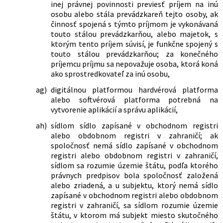
inej právnej povinnosti previesť príjem na inú
č. 513/1991 Zb. Obchodný zákonník v
osobu alebo stála prevádzkareň tejto osoby, ak
znení neskorších predpisov a ktorým sa
činnosť spojená s týmto príjmom je vykonávaná
menia a dopĺňajú niektoré zákony
touto stálou prevádzkarňou, alebo majetok, s
393/2019 Z. z.
Zákon, ktorým sa mení a dopĺňa zákon
ktorým tento príjem súvisí, je funkčne spojený s
č. 8/2009 Z. z. o cestnej premávke a o
touto stálou prevádzkarňou; za konečného
zmene a doplnení niektorých zákonov
príjemcu príjmu sa nepovažuje osoba, ktorá koná
v znení neskorších predpisov a ktorým
ako sprostredkovateľ za inú osobu,
sa menia a dopĺňajú niektoré zákony
ag)
digitálnou platformou hardvérová platforma
462/2019 Z. z.
Zákon, ktorým sa mení a dopĺňa zákon
alebo softvérová platforma potrebná na
č. 595/2003 Z. z. o dani z príjmov v znení
vytvorenie aplikácií a správu aplikácií,
neskorších predpisov
46/2020 Z. z.
Zákon, ktorým sa mení a dopĺňa zákon
ah)
sídlom sídlo zapísané v obchodnom registri
č. 461/2003 Z. z. o sociálnom poistení v
alebo obdobnom registri v zahraničí; ak
znení neskorších predpisov a ktorým sa
spoločnosť nemá sídlo zapísané v obchodnom
menia a dopĺňajú niektoré zákony
registri alebo obdobnom registri v zahraničí,
198/2020 Z. z.
Zákon, ktorým sa menia a dopĺňajú
sídlom sa rozumie územie štátu, podľa ktorého
niektoré zákony v súvislosti so
právnych predpisov bola spoločnosť založená
zlepšovaním podnikateľského
alebo zriadená, a u subjektu, ktorý nemá sídlo
prostredia zasiahnutým opatreniami
zapísané v obchodnom registri alebo obdobnom
na zamedzenie šírenia nebezpečnej
registri v zahraničí, sa sídlom rozumie územie
nákazlivej ľudskej choroby COVID-19
štátu, v ktorom má subjekt miesto skutočného
296/2020 Z. z.
Zákon o 13. dôchodku a o zmene a