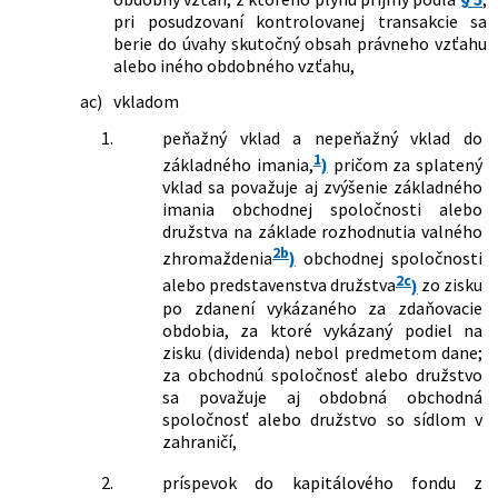
zákona č. 595/2003 Z. z. o dani z príjmov
pri posudzovaní kontrolovanej transakcie sa
v znení neskorších predpisov a ktorým
berie do úvahy skutočný obsah právneho vzťahu
sa mení a dopĺňa zákon č. 595/2003 Z. z.
alebo iného obdobného vzťahu,
o dani z príjmov v znení neskorších
ac)
vkladom
predpisov
155/2019 Z. z.
Zákon, ktorým sa mení a dopĺňa zákon
1.
peňažný vklad a nepeňažný vklad do
č. 131/2002 Z. z. o vysokých školách a o
1
základného imania,
)
pričom za splatený
zmene a doplnení niektorých zákonov
vklad sa považuje aj zvýšenie základného
v znení neskorších predpisov a ktorým
imania obchodnej spoločnosti alebo
sa mení a dopĺňa zákon č. 595/2003 Z. z.
družstva na základe rozhodnutia valného
o dani z príjmov v znení neskorších
2b
zhromaždenia
)
obchodnej spoločnosti
predpisov
2c
221/2019 Z. z.
Zákon, ktorým sa mení a dopĺňa zákon
alebo predstavenstva družstva
)
zo zisku
č. 177/2018 Z. z. o niektorých
po zdanení vykázaného za zdaňovacie
opatreniach na znižovanie
obdobia, za ktoré vykázaný podiel na
administratívnej záťaže využívaním
zisku (dividenda) nebol predmetom dane;
informačných systémov verejnej správy
za obchodnú spoločnosť alebo družstvo
a o zmene a doplnení niektorých
sa považuje aj obdobná obchodná
zákonov (zákon proti byrokracii) a
spoločnosť alebo družstvo so sídlom v
ktorým sa menia a dopĺňajú niektoré
zahraničí,
zákony
2.
príspevok do kapitálového fondu z
223/2019 Z. z.
Zákon o sčítaní obyvateľov, domov a