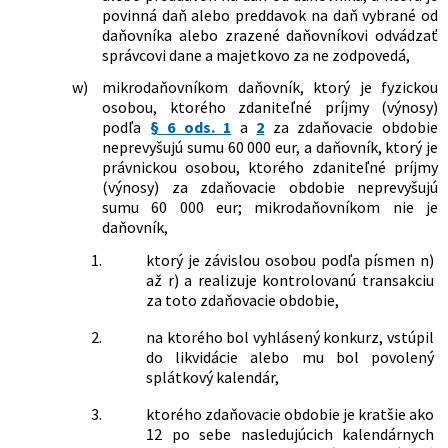
437/2015 Z. z.
Zákon, ktorým sa mení a dopĺňa zákon
povinná daň alebo preddavok na daň vybrané od
č. 371/2014 Z. z. o riešení krízových
daňovníka alebo zrazené daňovníkovi odvádzať
situácií na finančnom trhu a o zmene a
správcovi dane a majetkovo za ne zodpovedá,
doplnení niektorých zákonov v znení
w)
mikrodaňovníkom daňovník, ktorý je fyzickou
neskorších predpisov a ktorým sa
osobou, ktorého zdaniteľné príjmy (výnosy)
menia a dopĺňajú niektoré zákony
podľa
§ 6 ods. 1
a
2
za zdaňovacie obdobie
440/2015 Z. z.
Zákon o športe a o zmene a doplnení
neprevyšujú sumu 60 000 eur, a daňovník, ktorý je
niektorých zákonov
právnickou osobou, ktorého zdaniteľné príjmy
341/2016 Z. z.
Zákon, ktorým sa mení a dopĺňa zákon
(výnosy) za zdaňovacie obdobie neprevyšujú
č. 595/2003 Z. z. o dani z príjmov v znení
sumu 60 000 eur; mikrodaňovníkom nie je
neskorších predpisov a ktorým sa mení
daňovník,
a dopĺňa zákon č. 580/2004 Z. z. o
zdravotnom poistení a o zmene a
1.
ktorý je závislou osobou podľa písmen n)
doplnení zákona č. 95/2002 Z. z. o
až r) a realizuje kontrolovanú transakciu
poisťovníctve a o zmene a doplnení
za toto zdaňovacie obdobie,
niektorých zákonov v znení neskorších
predpisov
2.
na ktorého bol vyhlásený konkurz, vstúpil
264/2017 Z. z.
Zákon, ktorým sa mení a dopĺňa zákon
do likvidácie alebo mu bol povolený
č. 513/1991 Zb. Obchodný zákonník v
splátkový kalendár,
znení neskorších predpisov a ktorým sa
menia a dopĺňajú niektoré zákony
3.
ktorého zdaňovacie obdobie je kratšie ako
12 po sebe nasledujúcich kalendárnych
279/2017 Z. z.
Zákon, ktorým sa mení a dopĺňa zákon