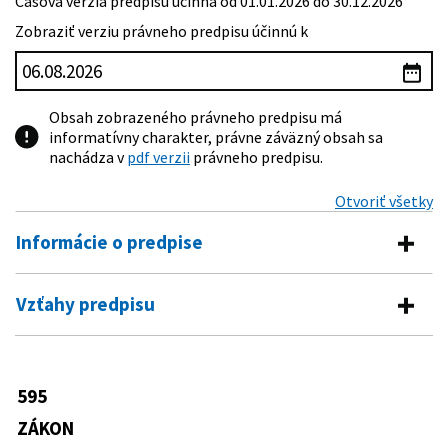
Časová verzia predpisu účinná od 01.01.2026 do 30.12.2026
Zobraziť verziu právneho predpisu účinnú k
Obsah zobrazeného právneho predpisu má
informatívny charakter, právne záväzný obsah sa
nachádza v
pdf verzii
právneho predpisu.
Otvoriť všetky
Informácie o predpise
Číslo predpisu:
595/2003 Z. z.
Vzťahy predpisu
Názov:
Zákon o dani z príjmov
Vykonávacie predpisy
Typ:
Zákon
161/2006 Z. z.
Vyhláška Ministerstva zdravotníctva
595
Dátum schválenia:
04.12.2003
Predpis je menený
Slovenskej republiky, ktorou sa
ustanovuje rozsah a výška tvorby
ZÁKON
Dátum vyhlásenia:
31.12.2003
43/2004 Z. z.
Zákon o starobnom dôchodkovom
technických rezerv a opravných