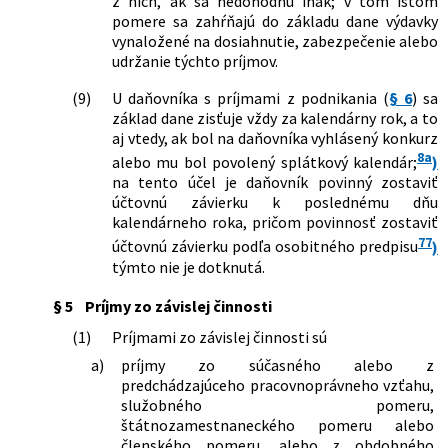
z nich, ak sa nedohodnú inak; v tom istom
bezpečnosti, o brannej povinnosti a o
pomere sa zahŕňajú do základu dane výdavky
zmene a doplnení niektorých zákonov
vynaložené na dosiahnutie, zabezpečenie alebo
152/2025 Z. z.
Zákon, ktorým sa mení a dopĺňa zákon
udržanie týchto príjmov.
č. 595/2003 Z. z. o dani z príjmov v znení
neskorších predpisov
(9)
U daňovníka s príjmami z podnikania (
§ 6
) sa
153/2025 Z. z.
Zákon, ktorým sa mení a dopĺňa zákon
základ dane zisťuje vždy za kalendárny rok, a to
č. 595/2003 Z. z. o dani z príjmov v znení
aj vtedy, ak bol na daňovníka vyhlásený konkurz
neskorších predpisov a o zmene a
8a
alebo mu bol povolený splátkový kalendár;
)
doplnení niektorých zákonov
na tento účel je daňovník povinný zostaviť
200/2025 Z. z.
Zákon, ktorým sa mení a dopĺňa zákon
účtovnú závierku k poslednému dňu
č. 359/2015 Z. z. o automatickej výmene
kalendárneho roka, pričom povinnosť zostaviť
informácií o finančných účtoch na
77
účtovnú závierku podľa osobitného predpisu
)
účely správy daní a o zmene a doplnení
týmto nie je dotknutá.
niektorých zákonov v znení neskorších
predpisov a ktorým sa menia a
§ 5
Príjmy zo závislej činnosti
dopĺňajú niektoré zákony
(1)
Príjmami zo závislej činnosti sú
261/2025 Z. z.
Zákon, ktorým sa menia a dopĺňajú
niektoré zákony v súvislosti s
a)
príjmy zo súčasného alebo z
konsolidáciou verejných financií
predchádzajúceho pracovnoprávneho vzťahu,
312/2025 Z. z.
Zákon o spotrebiteľských úveroch a o
služobného pomeru,
iných úveroch a pôžičkách pre
štátnozamestnaneckého pomeru alebo
spotrebiteľov a o zmene a doplnení
členského pomeru, alebo z obdobného