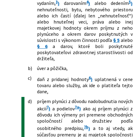
neskorších predpisov
3
4
5
vydaním,
)
darovaním
)
alebo dedením
)
65/2023 Z. z.
Zákon, ktorým sa mení a dopĺňa zákon
nehnuteľnosti, bytu, nebytového priestoru
č. 417/2013 Z. z. o pomoci v hmotnej
alebo ich častí (ďalej len „nehnuteľnosť“)
núdzi a o zmene a doplnení niektorých
alebo hnuteľnej veci, práva alebo inej
zákonov v znení neskorších predpisov a
majetkovej hodnoty okrem príjmu z neho
ktorým sa menia a dopĺňajú niektoré
plynúceho a okrem darov poskytnutých v
zákony
súvislosti s výkonom činnosti podľa
§ 5
alebo
123/2023 Z. z.
Zákon, ktorým sa mení a dopĺňa zákon
§ 6
a darov, ktoré boli poskytnuté
č. 57/2018 Z. z. o regionálnej investičnej
poskytovateľovi zdravotnej starostlivosti od
pomoci a o zmene a doplnení
držiteľa,
niektorých zákonov v znení neskorších
b)
úver a pôžička,
predpisov a ktorým sa dopĺňa zákon č.
595/2003 Z. z. o dani z príjmov v znení
c)
6
daň z pridanej hodnoty
)
uplatnená v cene
neskorších predpisov
tovaru alebo služby, ak ide o platiteľa tejto
128/2023 Z. z.
Zákon, ktorým sa mení a dopĺňa zákon
dane,
č. 595/2003 Z. z. o dani z príjmov v znení
neskorších predpisov
d)
príjem plynúci z dôvodu nadobudnutia nových
205/2023 Z. z.
Zákon o zmene a doplnení niektorých
7
7a
akcií
)
a podielov
)
ako aj príjem plynúci z
zákonov v súvislosti s reformou
dôvodu ich výmeny pri premene obchodných
stavebnej legislatívy
spoločností alebo družstiev podľa
278/2023 Z. z.
Zákon, ktorým sa mení a dopĺňa zákon
7b
osobitného predpisu,
)
a to aj vtedy, ak
č. 595/2003 Z. z. o dani z príjmov v znení
súčasťou premeny je aj majetok spoločnosti