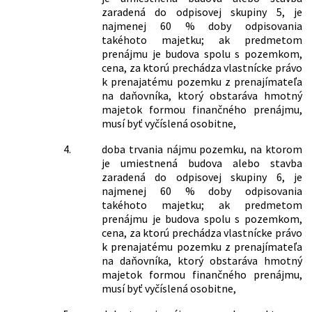
č. 43/2004 Z. z. o starobnom
zaradená do odpisovej skupiny 5, je
dôchodkovom sporení a o zmene a
najmenej 60 % doby odpisovania
doplnení niektorých zákonov v znení
takéhoto majetku; ak predmetom
neskorších predpisov a ktorým sa
prenájmu je budova spolu s pozemkom,
dopĺňajú niektoré zákony
cena, za ktorú prechádza vlastnícke právo
61/2015 Z. z.
Zákon o odbornom vzdelávaní a
k prenajatému pozemku z prenajímateľa
príprave a o zmene a doplnení
na daňovníka, ktorý obstaráva hmotný
niektorých zákonov
majetok formou finančného prenájmu,
62/2015 Z. z.
Zákon, ktorým sa mení a dopĺňa zákon
musí byť vyčíslená osobitne,
č. 561/2007 Z. z. o investičnej pomoci a
o zmene a doplnení niektorých
4.
doba trvania nájmu pozemku, na ktorom
zákonov v znení neskorších predpisov a
je umiestnená budova alebo stavba
ktorým sa mení a dopĺňa zákon č.
zaradená do odpisovej skupiny 6, je
595/2003 Z. z. o dani z príjmov v znení
najmenej 60 % doby odpisovania
neskorších predpisov
takéhoto majetku; ak predmetom
79/2015 Z. z.
Zákon o odpadoch a o zmene a
prenájmu je budova spolu s pozemkom,
doplnení niektorých zákonov
cena, za ktorú prechádza vlastnícke právo
140/2015 Z. z.
Zákon, ktorým sa mení a dopĺňa zákon
k prenajatému pozemku z prenajímateľa
č. 461/2003 Z. z. o sociálnom poistení v
na daňovníka, ktorý obstaráva hmotný
znení neskorších predpisov a ktorým sa
majetok formou finančného prenájmu,
menia a dopĺňajú niektoré zákony
musí byť vyčíslená osobitne,
176/2015 Z. z.
Zákon o komisárovi pre deti a