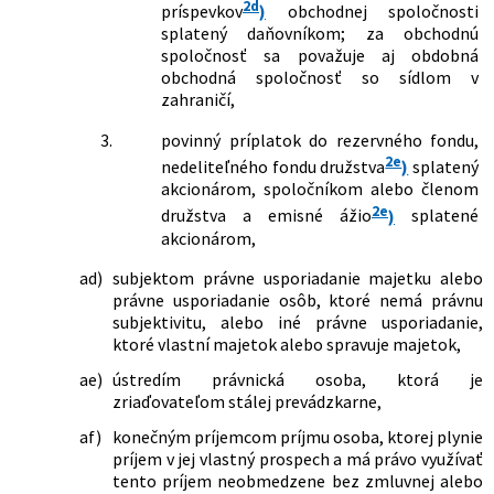
2d
bytov v roku 2021 a o zmene a doplnení
príspevkov
)
obchodnej spoločnosti
niektorých zákonov
splatený daňovníkom; za obchodnú
spoločnosť sa považuje aj obdobná
228/2019 Z. z.
Zákon o príspevku za zásluhy v oblasti
obchodná spoločnosť so sídlom v
športu a o zmene a doplnení
zahraničí,
niektorých zákonov
233/2019 Z. z.
Zákon o ukončení niektorých
3.
povinný príplatok do rezervného fondu,
exekučných konaní a o zmene a
2e
nedeliteľného fondu družstva
)
splatený
doplnení niektorých zákonov
akcionárom, spoločníkom alebo členom
301/2019 Z. z.
Zákon, ktorým sa mení a dopĺňa zákon
2e
družstva a emisné ážio
)
splatené
č. 595/2003 Z. z. o dani z príjmov v znení
akcionárom,
neskorších predpisov
315/2019 Z. z.
Zákon, ktorým sa mení a dopĺňa zákon
ad)
subjektom právne usporiadanie majetku alebo
č. 595/2003 Z. z. o dani z príjmov v znení
právne usporiadanie osôb, ktoré nemá právnu
neskorších predpisov
subjektivitu, alebo iné právne usporiadanie,
316/2019 Z. z.
Zákon, ktorým sa mení a dopĺňa zákon
ktoré vlastní majetok alebo spravuje majetok,
č. 595/2003 Z. z. o dani z príjmov v znení
neskorších predpisov
ae)
ústredím právnická osoba, ktorá je
319/2019 Z. z.
Zákon, ktorým sa dopĺňa zákon č.
zriaďovateľom stálej prevádzkarne,
311/2001 Z. z. Zákonník práce v znení
af)
konečným príjemcom príjmu osoba, ktorej plynie
neskorších predpisov a ktorým sa
príjem v jej vlastný prospech a má právo využívať
menia a dopĺňajú niektoré zákony
tento príjem neobmedzene bez zmluvnej alebo
390/2019 Z. z.
Zákon, ktorým sa mení a dopĺňa zákon