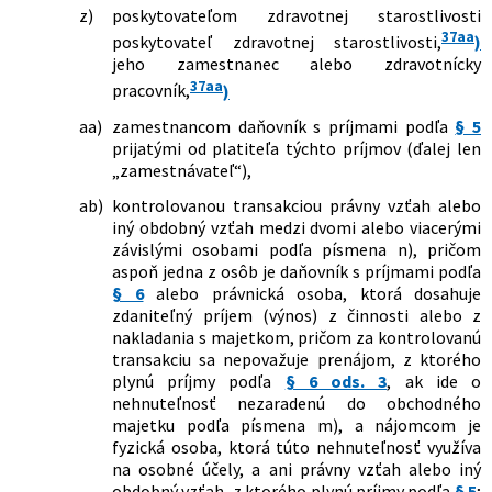
územných finančných orgánov v znení
z)
poskytovateľom zdravotnej starostlivosti
neskorších predpisov v znení
37aa
poskytovateľ zdravotnej starostlivosti,
)
neskorších predpisov a ktorým sa
jeho zamestnanec alebo zdravotnícky
menia a dopĺňajú niektoré zákony
37aa
pracovník,
)
385/2018 Z. z.
Zákon o osobitnom odvode
obchodných reťazcov a o doplnení
aa)
zamestnancom daňovník s príjmami podľa
§ 5
zákona č. 595/2003 Z. z. o dani z príjmov
prijatými od platiteľa týchto príjmov (ďalej len
v znení neskorších predpisov
„zamestnávateľ“),
4/2019 Z. z.
Zákon, ktorým sa mení a dopĺňa zákon
ab)
kontrolovanou transakciou právny vzťah alebo
č. 321/2014 Z. z. o energetickej
iný obdobný vzťah medzi dvomi alebo viacerými
efektívnosti a o zmene a doplnení
závislými osobami podľa písmena n), pričom
niektorých zákonov a ktorým sa menia
aspoň jedna z osôb je daňovník s príjmami podľa
a dopĺňajú niektoré zákony
§ 6
alebo právnická osoba, ktorá dosahuje
10/2019 Z. z.
Zákon, ktorým sa mení a dopĺňa zákon
zdaniteľný príjem (výnos) z činnosti alebo z
č. 595/2003 Z. z. o dani z príjmov v znení
nakladania s majetkom, pričom za kontrolovanú
neskorších predpisov
transakciu sa nepovažuje prenájom, z ktorého
54/2019 Z. z.
Zákon o ochrane oznamovateľov
plynú príjmy podľa
§ 6 ods. 3
, ak ide o
protispoločenskej činnosti a o zmene a
nehnuteľnosť nezaradenú do obchodného
doplnení niektorých zákonov
majetku podľa písmena m), a nájomcom je
88/2019 Z. z.
Zákon, ktorým sa zrušuje zákon č.
fyzická osoba, ktorá túto nehnuteľnosť využíva
385/2018 Z. z. o osobitnom odvode
na osobné účely, a ani právny vzťah alebo iný
obchodných reťazcov a o doplnení
obdobný vzťah, z ktorého plynú príjmy podľa
§ 5
;