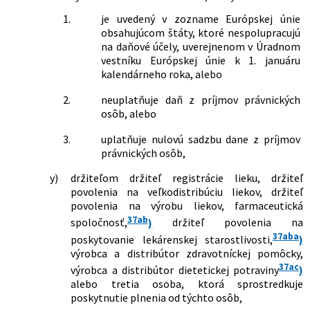
menia a dopĺňajú niektoré zákony
1.
je uvedený v zozname Európskej únie
112/2018 Z. z.
Zákon o sociálnej ekonomike a
obsahujúcom štáty, ktoré nespolupracujú
sociálnych podnikoch a o zmene a
na daňové účely, uverejnenom v Úradnom
doplnení niektorých zákonov
vestníku Európskej únie k 1. januáru
209/2018 Z. z.
Zákon, ktorým sa mení a dopĺňa zákon
kalendárneho roka, alebo
č. 61/2015 Z. z. o odbornom vzdelávaní
a príprave a o zmene a doplnení
2.
neuplatňuje daň z príjmov právnických
niektorých zákonov a ktorým sa menia
osôb, alebo
a dopĺňajú niektoré zákony
213/2018 Z. z.
Zákon o dani z poistenia a o zmene a
3.
uplatňuje nulovú sadzbu dane z príjmov
doplnení niektorých zákonov
právnických osôb,
347/2018 Z. z.
Zákon, ktorým sa mení a dopĺňa zákon
č. 91/2010 Z. z. o podpore cestovného
y)
držiteľom držiteľ registrácie lieku, držiteľ
ruchu v znení neskorších predpisov a
povolenia na veľkodistribúciu liekov, držiteľ
ktorým sa menia a dopĺňajú niektoré
povolenia na výrobu liekov, farmaceutická
zákony
37ab
spoločnosť,
)
držiteľ povolenia na
368/2018 Z. z.
Zákon, ktorým sa mení a dopĺňa zákon
37aba
poskytovanie lekárenskej starostlivosti,
)
č. 289/2008 Z. z. o používaní
výrobca a distribútor zdravotníckej pomôcky,
elektronickej registračnej pokladnice a
37ac
výrobca a distribútor dietetickej potraviny
)
o zmene a doplnení zákona Slovenskej
alebo tretia osoba, ktorá sprostredkuje
národnej rady č. 511/1992 Zb. o správe
poskytnutie plnenia od týchto osôb,
daní a poplatkov a o zmenách v sústave