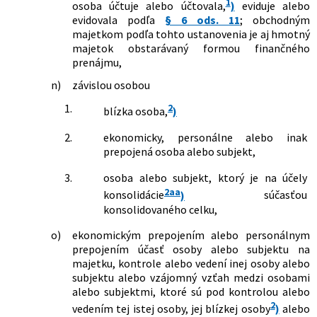
1
osoba účtuje alebo účtovala,
)
eviduje alebo
starostlivosťou a o zmene a doplnení
evidovala podľa
§ 6 ods. 11
; obchodným
niektorých zákonov v znení neskorších
majetkom podľa tohto ustanovenia je aj hmotný
predpisov a o zmene a doplnení
majetok obstarávaný formou finančného
niektorých zákonov
prenájmu,
331/2011 Z. z.
Zákon, ktorým sa mení a dopĺňa zákon
n)
závislou osobou
č. 563/2009 Z. z. o správe daní (daňový
poriadok) a o zmene a doplnení
1.
2
blízka osoba,
)
niektorých zákonov a ktorým sa menia
a dopĺňajú niektoré zákony
2.
ekonomicky, personálne alebo inak
362/2011 Z. z.
Zákon o liekoch a zdravotníckych
prepojená osoba alebo subjekt,
pomôckach a o zmene a doplnení
niektorých zákonov
3.
osoba alebo subjekt, ktorý je na účely
406/2011 Z. z.
Zákon o dobrovoľníctve a o zmene a
2aa
konsolidácie
)
súčasťou
doplnení niektorých zákonov
konsolidovaného celku,
547/2011 Z. z.
Zákon, ktorým sa mení a dopĺňa zákon
č. 431/2002 Z. z. o účtovníctve v znení
o)
ekonomickým prepojením alebo personálnym
neskorších predpisov a o zmene a
prepojením účasť osoby alebo subjektu na
doplnení niektorých zákonov
majetku, kontrole alebo vedení inej osoby alebo
548/2011 Z. z.
Zákon, ktorým sa mení a dopĺňa zákon
subjektu alebo vzájomný vzťah medzi osobami
č. 595/2003 Z. z. o dani z príjmov v znení
alebo subjektmi, ktoré sú pod kontrolou alebo
neskorších predpisov a ktorým sa
2
vedením tej istej osoby, jej blízkej osoby
)
alebo