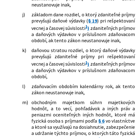
neustanovuje inak,
sa dopĺňa zákon č. 595/2003 Z. z. o dani
z príjmov v znení neskorších predpisov
j)
základom dane rozdiel, o ktorý zdaniteľné príjmy
548/2010 Z. z.
Zákon, ktorým sa mení a dopĺňa zákon
prevyšujú daňové výdavky (
§ 19
) pri rešpektovaní
č. 595/2003 Z. z. o dani z príjmov v znení
1
vecnej a časovej súvislosti
)
zdaniteľných príjmov
neskorších predpisov a ktorým sa
a daňových výdavkov v príslušnom zdaňovacom
menia a dopĺňajú niektoré zákony
období, ak tento zákon neustanovuje inak,
129/2011 Z. z.
Zákon, ktorým sa mení a dopĺňa zákon
k)
daňovou stratou rozdiel, o ktorý daňové výdavky
č. 595/2003 Z. z. o dani z príjmov v znení
prevyšujú zdaniteľné príjmy pri rešpektovaní
neskorších predpisov a ktorým sa mení
a dopĺňa zákon č. 572/2004 Z. z. o
1
vecnej a časovej súvislosti
)
zdaniteľných príjmov
obchodovaní s emisnými kvótami a o
a daňových výdavkov v príslušnom zdaňovacom
zmene a doplnení niektorých zákonov
období,
v znení neskorších predpisov
l)
zdaňovacím obdobím kalendárny rok, ak tento
231/2011 Z. z.
Zákon, ktorým sa mení a dopĺňa zákon
zákon neustanovuje inak,
č. 561/2007 Z. z. o investičnej pomoci a
o zmene a doplnení niektorých
m)
obchodným majetkom súhrn majetkových
zákonov v znení zákona č. 56/2009 Z. z.
hodnôt, a to vecí, pohľadávok a iných práv a
a ktorým sa menia a dopĺňajú niektoré
peniazmi oceniteľných iných hodnôt, ktoré má
zákony
fyzická osoba s príjmami podľa
§ 6
vo vlastníctve
250/2011 Z. z.
Zákon, ktorým sa mení a dopĺňa zákon
a ktoré sa využívajú na dosiahnutie, zabezpečenie
č. 581/2004 Z. z. o zdravotných
a udržanie týchto príjmov, o ktorých táto fyzická
poisťovniach, dohľade nad zdravotnou