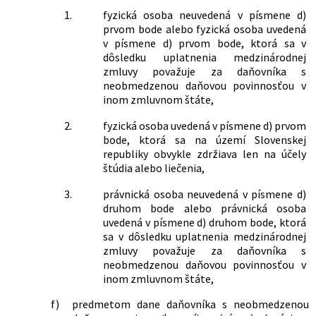
168/2008 Z. z.
Zákon, ktorým sa mení a dopĺňa zákon
1.
fyzická osoba neuvedená v písmene d)
Národnej rady Slovenskej republiky č.
prvom bode alebo fyzická osoba uvedená
381/1996 Z. z. o Protidrogovom fonde a
v písmene d) prvom bode, ktorá sa v
ktorým sa dopĺňa zákon č. 595/2003 Z.
dôsledku uplatnenia medzinárodnej
z. o dani z príjmov v znení neskorších
zmluvy považuje za daňovníka s
predpisov
neobmedzenou daňovou povinnosťou v
465/2008 Z. z.
Zákon, ktorým sa menia a dopĺňajú
inom zmluvnom štáte,
zákony v pôsobnosti Ministerstva
2.
fyzická osoba uvedená v písmene d) prvom
financií Slovenskej republiky v
bode, ktorá sa na území Slovenskej
súvislosti so zavedením meny euro v
republiky obvykle zdržiava len na účely
Slovenskej republike
štúdia alebo liečenia,
514/2008 Z. z.
Zákon o nakladaní s odpadom z
ťažobného priemyslu a o zmene a
3.
právnická osoba neuvedená v písmene d)
doplnení niektorých zákonov
druhom bode alebo právnická osoba
563/2008 Z. z.
Zákon, ktorým sa mení a dopĺňa zákon
uvedená v písmene d) druhom bode, ktorá
č. 595/2003 Z. z. o dani z príjmov v znení
sa v dôsledku uplatnenia medzinárodnej
neskorších predpisov a o zmene a
zmluvy považuje za daňovníka s
doplnení niektorých zákonov
neobmedzenou daňovou povinnosťou v
567/2008 Z. z.
Zákon, ktorým sa mení a dopĺňa zákon
inom zmluvnom štáte,
č. 80/1997 Z. z. o Exportno-importnej
banke Slovenskej republiky v znení
f)
predmetom dane daňovníka s neobmedzenou
neskorších predpisov a o zmene a