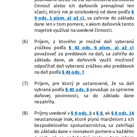
v znení neskorších predpisov a ktorým
činnosť alebo ich daňovník prenajímal len
sa menia a dopĺňajú niektoré zákony
sčasti, ktorý nie je oslobodený od dane podľa
§
26/2025 Z. z.
Zákon o zmene a doplnení niektorých
9 ods. 1 písm. a) až c)
, sa zahrnie do základu
zákonov v súvislosti so zmenami
dane len v tom pomere, v akom daňovník tento
vyvolanými Stavebným zákonom
majetok využíval na uvedené činnosti.
83/2025 Z. z.
Zákon o všeobecnej bezpečnosti
výrobkov a o zmene a doplnení
(6)
Príjem, z ktorého je možné daň vyberanú
niektorých zákonov
zrážkou podľa
§ 43 ods. 6 písm. a) až c)
104/2025 Z. z.
Zákon, ktorým sa mení a dopĺňa zákon
považovať za preddavok na daň, sa zahŕňa do
č. 440/2015 Z. z. o športe a o zmene a
základu dane, ak daňovník využil možnosť
doplnení niektorých zákonov v znení
odpočítať daň vyberanú zrážkou ako preddavok
neskorších predpisov a ktorým sa mení
na daň podľa
§ 43 ods. 7
.
zákon č. 595/2003 Z. z. o dani z príjmov
(7)
Príjem, pre ktorý je ustanovené, že sa daň
v znení neskorších predpisov
vybraná podľa
§ 43 ods. 6
považuje za splnenie
141/2025 Z. z.
Zákon, ktorým sa mení a dopĺňa zákon
daňovej povinnosti, sa do základu dane
č. 376/2022 Z. z. o profesionálnych
nezahŕňa.
náhradných rodičoch a o zmene a
doplnení niektorých zákonov a ktorým
(8)
Príjmy uvedené v
§ 6 ods. 3
a
§ 8
, ak
§ 8 ods. 16
sa menia a dopĺňajú niektoré zákony
neustanovuje inak, ktoré plynú manželom z ich
150/2025 Z. z.
Zákon o niektorých opatreniach na
bezpodielového spoluvlastníctva, sa zahŕňajú
zvýšenie odolnosti Slovenskej
do základu dane v rovnakom pomere u každého
republiky v oblasti obrany a