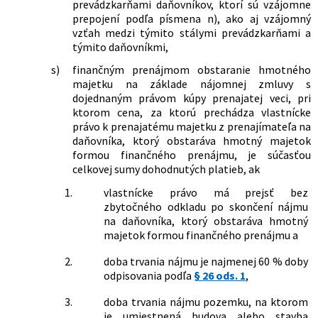
183/2014 Z. z.
Zákon, ktorým sa mení a dopĺňa zákon
prevádzkarňami daňovníkov, ktorí sú vzájomne
č. 43/2004 Z. z. o starobnom
prepojení podľa písmena n), ako aj vzájomný
dôchodkovom sporení a o zmene a
vzťah medzi týmito stálymi prevádzkarňami a
doplnení niektorých zákonov v znení
týmito daňovníkmi,
neskorších predpisov a ktorým sa
s)
finančným prenájmom obstaranie hmotného
menia a dopĺňajú niektoré zákony
majetku na základe nájomnej zmluvy s
333/2014 Z. z.
Zákon, ktorým sa mení a dopĺňa zákon
dojednaným právom kúpy prenajatej veci, pri
č. 595/2003 Z. z. o dani z príjmov v znení
ktorom cena, za ktorú prechádza vlastnícke
neskorších predpisov a ktorým sa
právo k prenajatému majetku z prenajímateľa na
menia a dopĺňajú niektoré zákony
daňovníka, ktorý obstaráva hmotný majetok
364/2014 Z. z.
Zákon, ktorým sa mení a dopĺňa zákon
formou finančného prenájmu, je súčasťou
č. 580/2004 Z. z. o zdravotnom poistení
celkovej sumy dohodnutých platieb, ak
a o zmene a doplnení zákona č. 95/2002
Z. z. o poisťovníctve a o zmene a
1.
vlastnícke právo má prejsť bez
doplnení niektorých zákonov v znení
zbytočného odkladu po skončení nájmu
neskorších predpisov a ktorým sa
na daňovníka, ktorý obstaráva hmotný
dopĺňa zákon č. 595/2003 Z. z. o dani z
majetok formou finančného prenájmu a
príjmov v znení neskorších predpisov
371/2014 Z. z.
Zákon o riešení krízových situácií na
2.
doba trvania nájmu je najmenej 60 % doby
finančnom trhu a o zmene a doplnení
odpisovania podľa
§ 26 ods. 1
,
niektorých zákonov
3.
doba trvania nájmu pozemku, na ktorom
25/2015 Z. z.
Zákon, ktorým sa mení a dopĺňa zákon
je umiestnená budova alebo stavba