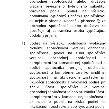
obchodnej spoločnosti alebo družstva
predpisov a ktorým sa menia a
vrátane reverzného hybridného subjektu,
dopĺňajú niektoré zákony
vyrovnací podiel, podiel na výsledku
416/2021 Z. z.
Zákon, ktorým sa mení zákon č.
podnikania vyplácaný tichému spoločníkovi,
595/2003 Z. z. o dani z príjmov v znení
ak nejde o plnenia uvedené v písmene f); za
neskorších predpisov
obchodnú spoločnosť alebo družstvo sa
129/2022 Z. z.
Zákon o celoeurópskom osobnom
považuje aj zahraničná osoba vyplácajúca
dôchodkovom produkte a o zmene a
obdobný príjem,
doplnení niektorých zákonov
f)
podiel na výsledku podnikania vyplácaný
222/2022 Z. z.
Zákon o štátnej podpore nájomného
tichému spoločníkovi verejnej obchodnej
bývania a o zmene a doplnení
spoločnosti, podiel na zisku spoločníka
niektorých zákonov
verejnej obchodnej spoločnosti a
232/2022 Z. z.
Zákon o financovaní voľného času
komplementára komanditnej spoločnosti a
dieťaťa a o zmene a doplnení
podiel spoločníka verejnej obchodnej
niektorých zákonov
spoločnosti a komplementára komanditnej
257/2022 Z. z.
Zákon, ktorým sa mení a dopĺňa zákon
spoločnosti na likvidačnom zostatku pri
Slovenskej národnej rady č. 330/1991
likvidácii spoločnosti a vyrovnací podiel pri
Zb. o pozemkových úpravách,
zániku účasti spoločníka vo verejnej
usporiadaní pozemkového vlastníctva,
obchodnej spoločnosti alebo pri zániku účasti
pozemkových úradoch, pozemkovom
komplementára v komanditnej spoločnosti,
fonde a o pozemkových
ak nejde o podiel na zisku, podiel na
spoločenstvách v znení neskorších
likvidačnom zostatku alebo vyrovnací podiel
predpisov a ktorým sa menia a