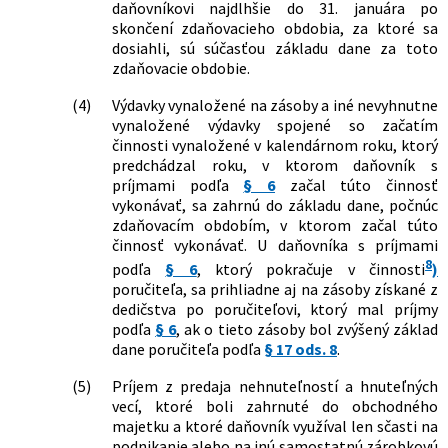
sa menia a dopĺňajú niektoré zákony
daňovníkovi najdlhšie do 31. januára po
skončení zdaňovacieho obdobia, za ktoré sa
87/2024 Z. z.
Zákon, ktorým sa mení a dopĺňa zákon
dosiahli, sú súčasťou základu dane za toto
č. 461/2003 Z. z. o sociálnom poistení v
zdaňovacie obdobie.
znení neskorších predpisov a ktorým sa
menia a dopĺňajú niektoré zákony
(4)
Výdavky vynaložené na zásoby a iné nevyhnutne
248/2024 Z. z.
Zákon o niektorých povinnostiach a
vynaložené výdavky spojené so začatím
oprávneniach v oblasti kryptoaktív a o
činnosti vynaložené v kalendárnom roku, ktorý
zmene a doplnení niektorých zákonov
predchádzal roku, v ktorom daňovník s
278/2024 Z. z.
Zákon, ktorým sa menia a dopĺňajú
príjmami podľa
§ 6
začal túto činnosť
niektoré zákony v súvislosti s ďalším
vykonávať, sa zahrnú do základu dane, počnúc
zlepšovaním stavu verejných financií
zdaňovacím obdobím, v ktorom začal túto
279/2024 Z. z.
Zákon o dani z finančných transakcií a
činnosť vykonávať. U daňovníka s príjmami
o zmene a doplnení niektorých
8
podľa
§ 6
, ktorý pokračuje v činnosti
)
zákonov
poručiteľa, sa prihliadne aj na zásoby získané z
355/2024 Z. z.
Zákon, ktorým sa mení a dopĺňa zákon
dedičstva po poručiteľovi, ktorý mal príjmy
č. 507/2023 Z. z. o dorovnávacej dani na
podľa
§ 6
, ak o tieto zásoby bol zvýšený základ
zabezpečenie minimálnej úrovne
dane poručiteľa podľa
§ 17 ods. 8
.
zdanenia nadnárodných skupín
podnikov a veľkých vnútroštátnych
(5)
Príjem z predaja nehnuteľností a hnuteľných
skupín a o doplnení zákona č. 563/2009
vecí, ktoré boli zahrnuté do obchodného
Z. z. o správe daní (daňový poriadok) a o
majetku a ktoré daňovník využíval len sčasti na
zmene a doplnení niektorých zákonov
podnikanie alebo na inú samostatnú zárobkovú