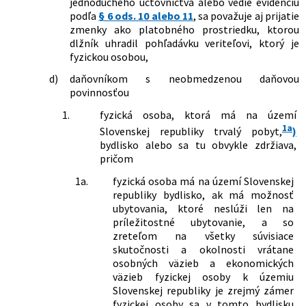
jednoduchého účtovníctva alebo vedie evidenciu
doplnení niektorých zákonov
podľa
§ 6 ods. 10 alebo 11
, sa považuje aj prijatie
688/2006 Z. z.
Zákon, ktorým sa mení a dopĺňa zákon
zmenky ako platobného prostriedku, ktorou
č. 595/2003 Z. z. o dani z príjmov v znení
dlžník uhradil pohľadávku veriteľovi, ktorý je
neskorších predpisov a o zmene a
fyzickou osobou,
doplnení niektorých zákonov
d)
daňovníkom s neobmedzenou daňovou
76/2007 Z. z.
Zákon o medzinárodnej pomoci a
povinnosťou
spolupráci pri správe daní a o zmene a
doplnení niektorých zákonov
1.
fyzická osoba, ktorá má na území
209/2007 Z. z.
Zákon, ktorým sa mení a dopĺňa zákon
1a
Slovenskej republiky trvalý pobyt,
)
č. 566/2001 Z. z. o cenných papieroch a
bydlisko alebo sa tu obvykle zdržiava,
investičných službách a o zmene a
pričom
doplnení niektorých zákonov (zákon o
cenných papieroch) v znení neskorších
1a.
fyzická osoba má na území Slovenskej
predpisov a o zmene a doplnení
republiky bydlisko, ak má možnosť
niektorých zákonov
ubytovania, ktoré neslúži len na
519/2007 Z. z.
Zákon, ktorým sa mení a dopĺňa zákon
príležitostné ubytovanie, a so
č. 328/2002 Z. z. o sociálnom
zreteľom na všetky súvisiace
zabezpečení policajtov a vojakov a o
skutočnosti a okolnosti vrátane
zmene a doplnení niektorých zákonov
osobných väzieb a ekonomických
v znení neskorších predpisov a o zmene
väzieb fyzickej osoby k územiu
a doplnení niektorých zákonov
Slovenskej republiky je zrejmý zámer
530/2007 Z. z.
Zákon, ktorým sa mení a dopĺňa zákon
fyzickej osoby sa v tomto bydlisku