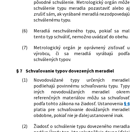
pôvodné schválenie. Metrologický orgán môže
schválenie typu meradla pozastaviť alebo aj
zrušiť sám, ak vyrábané meradlá nezodpovedajú
schválenému typu.
(6)
Meradlá neschváleného typu, pokiaľ sa mal
tento typ schváliť, nemožno uvádzať do obehu.
(7)
Metrologický orgán je oprávnený zisťovať u
výrobcu, či sa meradlá vyrábajú podľa
schválených typov.
§ 7
Schvaľovanie typov dovezených meradiel
(1)
Novodovážané typy určených meradiel
podliehajú povinnému schvaľovaniu typu. Typy
iných novodovážaných meradiel okrem
referenčných materiálov môžu sa schvaľovať
podľa tohto zákona na žiadosť. Ustanovenia
§ 6
platia pre schvaľovanie dovážaných meradiel
obdobne, pokiaľ nie je ďalej ustanovené inak.
(2)
Žiadosť o schválenie typu dovezeného meradla
podáva Úradu ten, kto uskutočňuje dovoz (ďalej