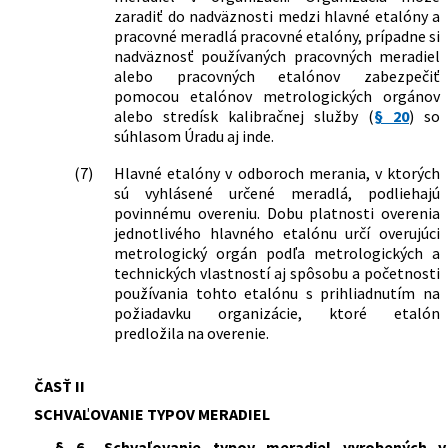
zaradiť do nadväznosti medzi hlavné etalóny a
pracovné meradlá pracovné etalóny, prípadne si
nadväznosť používaných pracovných meradiel
alebo pracovných etalónov zabezpečiť
pomocou etalónov metrologických orgánov
alebo stredísk kalibračnej služby (
§ 20
) so
súhlasom Úradu aj inde.
(7)
Hlavné etalóny v odboroch merania, v ktorých
sú vyhlásené určené meradlá, podliehajú
povinnému overeniu. Dobu platnosti overenia
jednotlivého hlavného etalónu určí overujúci
metrologický orgán podľa metrologických a
technických vlastností aj spôsobu a početnosti
používania tohto etalónu s prihliadnutím na
požiadavku organizácie, ktoré etalón
predložila na overenie.
ČASŤ II
SCHVAĽOVANIE TYPOV MERADIEL
§ 6
Schvaľovanie typov meradiel vyrobených v