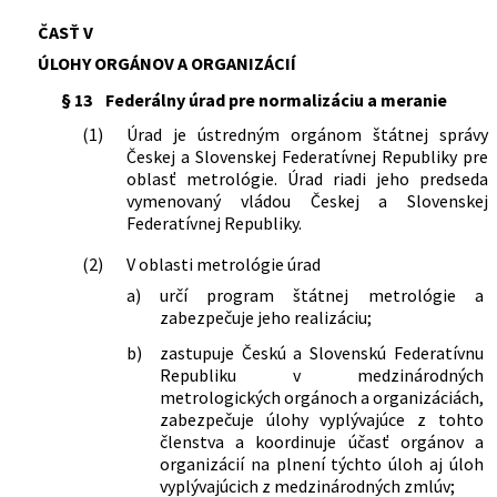
ČASŤ V
ÚLOHY ORGÁNOV A ORGANIZÁCIÍ
§ 13
Federálny úrad pre normalizáciu a meranie
(1)
Úrad je ústredným orgánom štátnej správy
Českej a Slovenskej Federatívnej Republiky pre
oblasť metrológie. Úrad riadi jeho predseda
vymenovaný vládou Českej a Slovenskej
Federatívnej Republiky.
(2)
V oblasti metrológie úrad
a)
určí program štátnej metrológie a
zabezpečuje jeho realizáciu;
b)
zastupuje Českú a Slovenskú Federatívnu
Republiku v medzinárodných
metrologických orgánoch a organizáciách,
zabezpečuje úlohy vyplývajúce z tohto
členstva a koordinuje účasť orgánov a
organizácií na plnení týchto úloh aj úloh
vyplývajúcich z medzinárodných zmlúv;