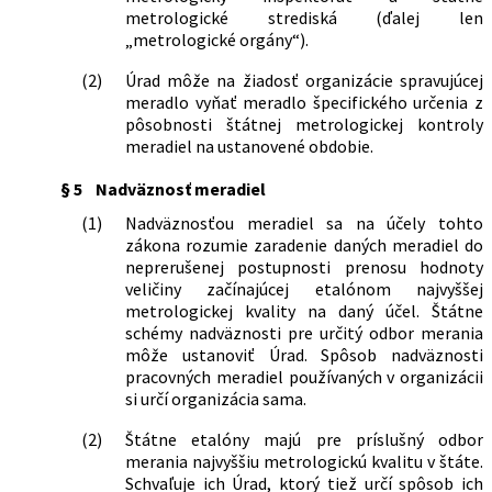
metrologické strediská (ďalej len
„metrologické orgány“).
(2)
Úrad môže na žiadosť organizácie spravujúcej
meradlo vyňať meradlo špecifického určenia z
pôsobnosti štátnej metrologickej kontroly
meradiel na ustanovené obdobie.
§ 5
Nadväznosť meradiel
(1)
Nadväznosťou meradiel sa na účely tohto
zákona rozumie zaradenie daných meradiel do
neprerušenej postupnosti prenosu hodnoty
veličiny začínajúcej etalónom najvyššej
metrologickej kvality na daný účel. Štátne
schémy nadväznosti pre určitý odbor merania
môže ustanoviť Úrad. Spôsob nadväznosti
pracovných meradiel používaných v organizácii
si určí organizácia sama.
(2)
Štátne etalóny majú pre príslušný odbor
merania najvyššiu metrologickú kvalitu v štáte.
Schvaľuje ich Úrad, ktorý tiež určí spôsob ich