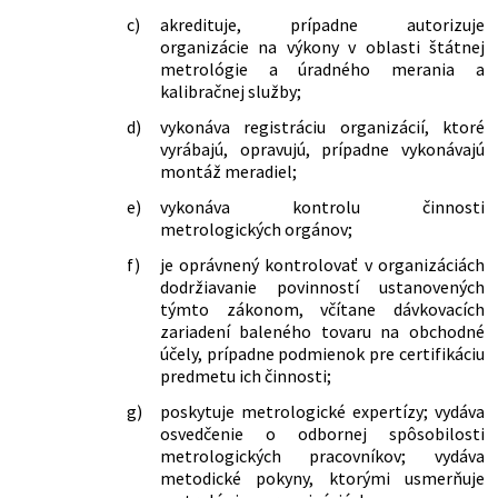
c)
akredituje, prípadne autorizuje
organizácie na výkony v oblasti štátnej
metrológie a úradného merania a
kalibračnej služby;
d)
vykonáva registráciu organizácií, ktoré
vyrábajú, opravujú, prípadne vykonávajú
montáž meradiel;
e)
vykonáva kontrolu činnosti
metrologických orgánov;
f)
je oprávnený kontrolovať v organizáciách
dodržiavanie povinností ustanovených
týmto zákonom, včítane dávkovacích
zariadení baleného tovaru na obchodné
účely, prípadne podmienok pre certifikáciu
predmetu ich činnosti;
g)
poskytuje metrologické expertízy; vydáva
osvedčenie o odbornej spôsobilosti
metrologických pracovníkov; vydáva
metodické pokyny, ktorými usmerňuje