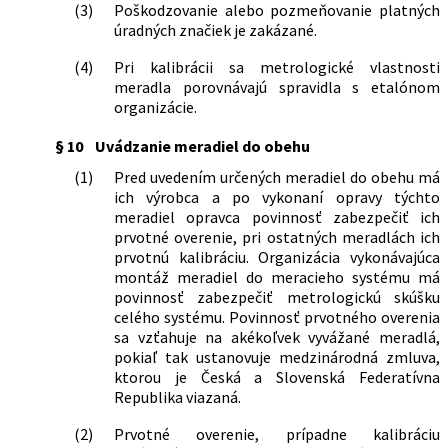
(3)
Poškodzovanie alebo pozmeňovanie platných
úradných značiek je zakázané.
(4)
Pri kalibrácii sa metrologické vlastnosti
meradla porovnávajú spravidla s etalónom
organizácie.
§ 10
Uvádzanie meradiel do obehu
(1)
Pred uvedením určených meradiel do obehu má
ich výrobca a po vykonaní opravy týchto
meradiel opravca povinnosť zabezpečiť ich
prvotné overenie, pri ostatných meradlách ich
prvotnú kalibráciu. Organizácia vykonávajúca
montáž meradiel do meracieho systému má
povinnosť zabezpečiť metrologickú skúšku
celého systému. Povinnosť prvotného overenia
sa vzťahuje na akékoľvek vyvážané meradlá,
pokiaľ tak ustanovuje medzinárodná zmluva,
ktorou je Česká a Slovenská Federatívna
Republika viazaná.
(2)
Prvotné overenie, prípadne kalibráciu