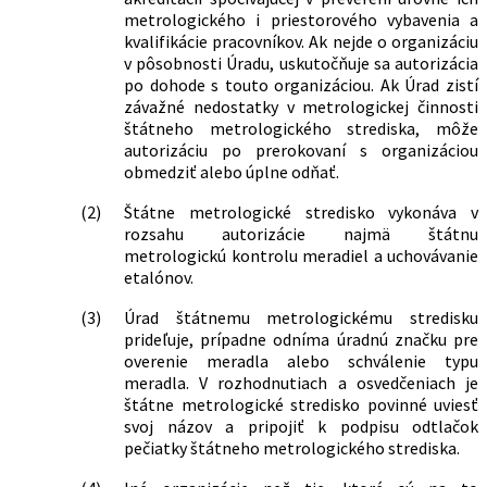
metrologického i priestorového vybavenia a
kvalifikácie pracovníkov. Ak nejde o organizáciu
v pôsobnosti Úradu, uskutočňuje sa autorizácia
po dohode s touto organizáciou. Ak Úrad zistí
závažné nedostatky v metrologickej činnosti
štátneho metrologického strediska, môže
autorizáciu po prerokovaní s organizáciou
obmedziť alebo úplne odňať.
(2)
Štátne metrologické stredisko vykonáva v
rozsahu autorizácie najmä štátnu
metrologickú kontrolu meradiel a uchovávanie
etalónov.
(3)
Úrad štátnemu metrologickému stredisku
prideľuje, prípadne odníma úradnú značku pre
overenie meradla alebo schválenie typu
meradla. V rozhodnutiach a osvedčeniach je
štátne metrologické stredisko povinné uviesť
svoj názov a pripojiť k podpisu odtlačok
pečiatky štátneho metrologického strediska.