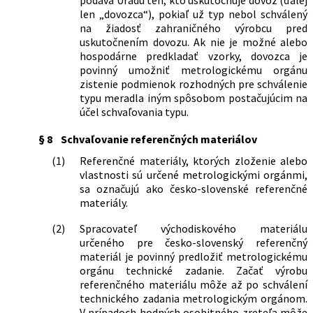
len „dovozca“), pokiaľ už typ nebol schválený
na žiadosť zahraničného výrobcu pred
uskutočnením dovozu. Ak nie je možné alebo
hospodárne predkladať vzorky, dovozca je
povinný umožniť metrologickému orgánu
zistenie podmienok rozhodných pre schválenie
typu meradla iným spôsobom postačujúcim na
účel schvaľovania typu.
§ 8
Schvaľovanie referenčných materiálov
(1)
Referenčné materiály, ktorých zloženie alebo
vlastnosti sú určené metrologickými orgánmi,
sa označujú ako česko-slovenské referenčné
materiály.
(2)
Spracovateľ východiskového materiálu
určeného pre česko-slovenský referenčný
materiál je povinný predložiť metrologickému
orgánu technické zadanie. Začať výrobu
referenčného materiálu môže až po schválení
technického zadania metrologickým orgánom.
V prípadoch hodných osobitného zreteľa môže