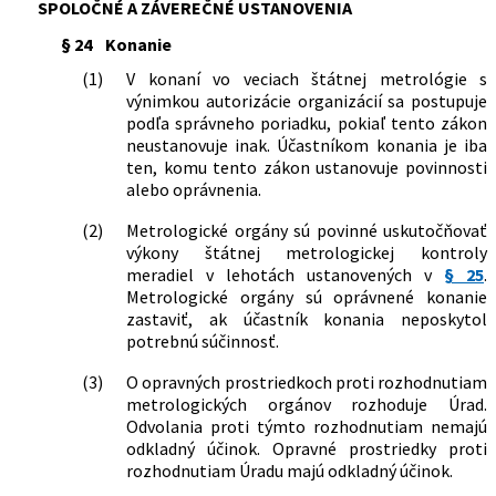
SPOLOČNÉ A ZÁVEREČNÉ USTANOVENIA
§ 24
Konanie
(1)
V konaní vo veciach štátnej metrológie s
výnimkou autorizácie organizácií sa postupuje
podľa správneho poriadku, pokiaľ tento zákon
neustanovuje inak. Účastníkom konania je iba
ten, komu tento zákon ustanovuje povinnosti
alebo oprávnenia.
(2)
Metrologické orgány sú povinné uskutočňovať
výkony štátnej metrologickej kontroly
meradiel v lehotách ustanovených v
§ 25
.
Metrologické orgány sú oprávnené konanie
zastaviť, ak účastník konania neposkytol
potrebnú súčinnosť.
(3)
O opravných prostriedkoch proti rozhodnutiam
metrologických orgánov rozhoduje Úrad.
Odvolania proti týmto rozhodnutiam nemajú
odkladný účinok. Opravné prostriedky proti
rozhodnutiam Úradu majú odkladný účinok.