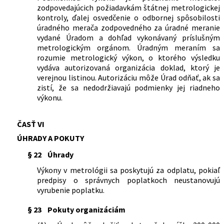
zodpovedajúcich požiadavkám štátnej metrologickej
kontroly, ďalej osvedčenie o odbornej spôsobilosti
úradného merača zodpovedného za úradné meranie
vydané Úradom a dohľad vykonávaný príslušným
metrologickým orgánom. Úradným meraním sa
rozumie metrologický výkon, o ktorého výsledku
vydáva autorizovaná organizácia doklad, ktorý je
verejnou listinou. Autorizáciu môže Úrad odňať, ak sa
zistí, že sa nedodržiavajú podmienky jej riadneho
výkonu.
ČASŤ VI
ÚHRADY A POKUTY
§ 22
Úhrady
Výkony v metrológii sa poskytujú za odplatu, pokiaľ
predpisy o správnych poplatkoch neustanovujú
vyrubenie poplatku.
§ 23
Pokuty organizáciám