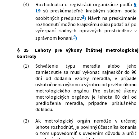
(4)
Rozhodnutia o registrácii organizácie podľa
§
19
sú preskúmateľné krajským súdom podľa
3
osobitných predpisov.
)
Návrh na preskúmanie
rozhodnutí možno krajskému súdu podať až po
vyčerpaní riadnych opravných prostriedkov v
4
správnom konaní.
)
§ 25
Lehoty pre výkony štátnej metrologickej
kontroly
(1)
Schválenie typu meradla alebo jeho
zamietnutie sa musí vykonať najneskôr do 90
dní od dodania vzorky meradla, v prípade
uskutočnenia výkonu u výrobcu od prvého úkonu
metrologického orgánu. Pre ostatné úkony
metrologických orgánov je lehota 60 dní od
predloženia meradla, prípadne príslušného
dokladu.
(2)
Ak metrologický orgán nemôže v určenej
lehote rozhodnúť, je povinný účastníka konania
o tom upovedomiť s uvedením dôvodu a určiť