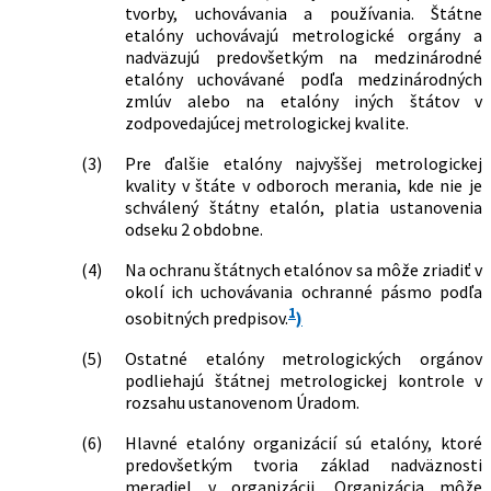
tvorby, uchovávania a používania. Štátne
etalóny uchovávajú metrologické orgány a
nadväzujú predovšetkým na medzinárodné
etalóny uchovávané podľa medzinárodných
zmlúv alebo na etalóny iných štátov v
zodpovedajúcej metrologickej kvalite.
(3)
Pre ďalšie etalóny najvyššej metrologickej
kvality v štáte v odboroch merania, kde nie je
schválený štátny etalón, platia ustanovenia
odseku 2 obdobne.
(4)
Na ochranu štátnych etalónov sa môže zriadiť v
okolí ich uchovávania ochranné pásmo podľa
1
osobitných predpisov.
)
(5)
Ostatné etalóny metrologických orgánov
podliehajú štátnej metrologickej kontrole v
rozsahu ustanovenom Úradom.
(6)
Hlavné etalóny organizácií sú etalóny, ktoré
predovšetkým tvoria základ nadväznosti
meradiel v organizácii. Organizácia môže