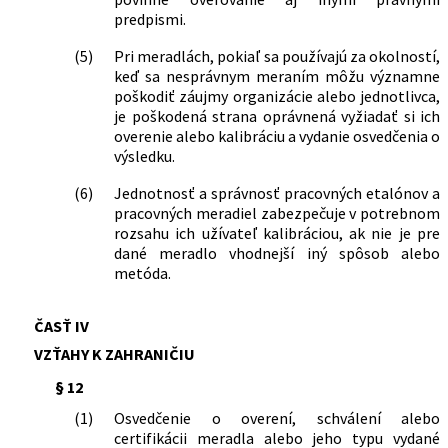
predpismi.
(5)
Pri meradlách, pokiaľ sa používajú za okolností,
keď sa nesprávnym meraním môžu významne
poškodiť záujmy organizácie alebo jednotlivca,
je poškodená strana oprávnená vyžiadať si ich
overenie alebo kalibráciu a vydanie osvedčenia o
výsledku.
(6)
Jednotnosť a správnosť pracovných etalónov a
pracovných meradiel zabezpečuje v potrebnom
rozsahu ich užívateľ kalibráciou, ak nie je pre
dané meradlo vhodnejší iný spôsob alebo
metóda.
ČASŤ IV
VZŤAHY K ZAHRANIČIU
§ 12
(1)
Osvedčenie o overení, schválení alebo
certifikácii meradla alebo jeho typu vydané