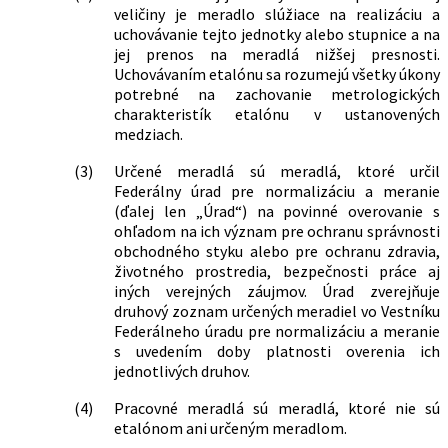
veličiny je meradlo slúžiace na realizáciu a
uchovávanie tejto jednotky alebo stupnice a na
jej prenos na meradlá nižšej presnosti.
Uchovávaním etalónu sa rozumejú všetky úkony
potrebné na zachovanie metrologických
charakteristík etalónu v ustanovených
medziach.
(3)
Určené meradlá sú meradlá, ktoré určil
Federálny úrad pre normalizáciu a meranie
(ďalej len „Úrad“) na povinné overovanie s
ohľadom na ich význam pre ochranu správnosti
obchodného styku alebo pre ochranu zdravia,
životného prostredia, bezpečnosti práce aj
iných verejných záujmov. Úrad zverejňuje
druhový zoznam určených meradiel vo Vestníku
Federálneho úradu pre normalizáciu a meranie
s uvedením doby platnosti overenia ich
jednotlivých druhov.
(4)
Pracovné meradlá sú meradlá, ktoré nie sú
etalónom ani určeným meradlom.