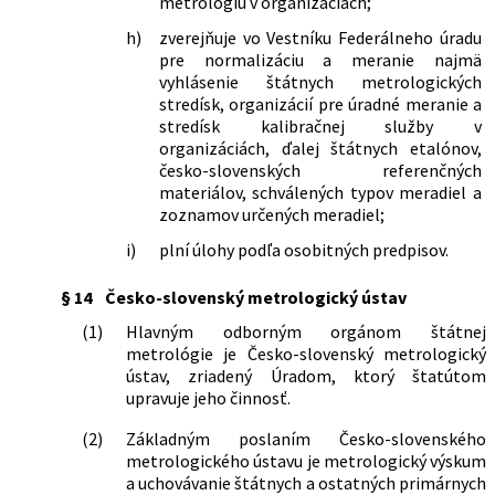
metrológiu v organizáciách;
h)
zverejňuje vo Vestníku Federálneho úradu
pre normalizáciu a meranie najmä
vyhlásenie štátnych metrologických
stredísk, organizácií pre úradné meranie a
stredísk kalibračnej služby v
organizáciách, ďalej štátnych etalónov,
česko-slovenských referenčných
materiálov, schválených typov meradiel a
zoznamov určených meradiel;
i)
plní úlohy podľa osobitných predpisov.
§ 14
Česko-slovenský metrologický ústav
(1)
Hlavným odborným orgánom štátnej
metrológie je Česko-slovenský metrologický
ústav, zriadený Úradom, ktorý štatútom
upravuje jeho činnosť.
(2)
Základným poslaním Česko-slovenského
metrologického ústavu je metrologický výskum
a uchovávanie štátnych a ostatných primárnych