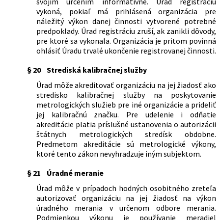
svojím určením informatívne. Úrad registráciu
vykoná, pokiaľ má prihlásená organizácia pre
náležitý výkon danej činnosti vytvorené potrebné
predpoklady. Úrad registráciu zruší, ak zanikli dôvody,
pre ktoré sa vykonala. Organizácia je pritom povinná
ohlásiť Úradu trvalé ukončenie registrovanej činnosti.
§ 20
Strediská kalibračnej služby
Úrad môže akreditovať organizáciu na jej žiadosť ako
stredisko kalibračnej služby na poskytovanie
metrologických služieb pre iné organizácie a prideliť
jej kalibračnú značku. Pre udelenie i odňatie
akreditácie platia príslušné ustanovenia o autorizácii
štátnych metrologických stredísk obdobne.
Predmetom akreditácie sú metrologické výkony,
ktoré tento zákon nevyhradzuje iným subjektom.
§ 21
Úradné meranie
Úrad môže v prípadoch hodných osobitného zreteľa
autorizovať organizáciu na jej žiadosť na výkon
úradného merania v určenom odbore merania.
Podmienkou výkonu je používanie meradiel