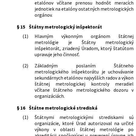
etalónov včítane prenosu hodnôt meracích
jednotiek na etalóny ostatných metrologických
orgánov.
§ 15
Štátny metrologický inšpektorát
(1)
Hlavným výkonným orgánom štátnej
metrológie je Štátny metrologický
inšpektorát, zriadený Úradom, ktorý štatútom
upravuje jeho činnosť.
(2)
Základným poslaním Štátneho
metrologického inšpektorátu je uchovávanie
sekundárnych etalónov najvyšších radov a výkon
štátnej metrologickej kontroly meradiel
včítane štátneho metrologického dozoru v
organizáciách.
§ 16
Štátne metrologické strediská
(1)
Štátnymi metrologickými strediskami sú
organizácie, ktoré Úrad autorizoval na určité
výkony v oblasti štátnej metrológie po
akreditácii spočívajúcej v preverení úrovne ich