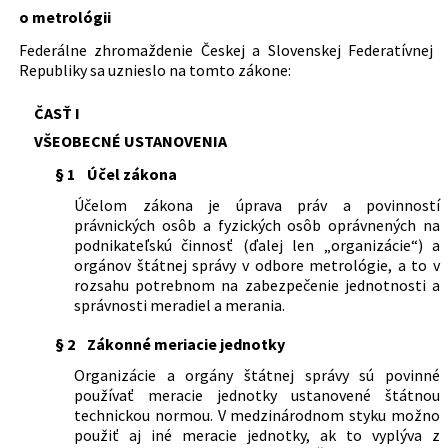
Federatívnej Republiky
o metrológii
Právna oblasť:
Štátna správa
Federálne zhromaždenie Českej a Slovenskej Federatívnej
Metrológia a skúšobníctvo
Republiky sa uznieslo na tomto zákone:
Nachádza sa v čiastke:
83/1990
ČASŤ I
VŠEOBECNÉ USTANOVENIA
§ 1
Účel zákona
Účelom zákona je úprava práv a povinností
právnických osôb a fyzických osôb oprávnených na
podnikateľskú činnosť (ďalej len „organizácie“) a
orgánov štátnej správy v odbore metrológie, a to v
rozsahu potrebnom na zabezpečenie jednotnosti a
správnosti meradiel a merania.
§ 2
Zákonné meriacie jednotky
Organizácie a orgány štátnej správy sú povinné
používať meracie jednotky ustanovené štátnou
technickou normou. V medzinárodnom styku možno
použiť aj iné meracie jednotky, ak to vyplýva z