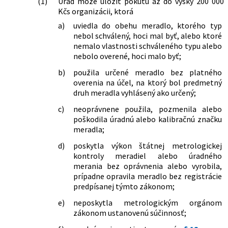
(1)
Úrad môže uložiť pokutu až do výšky 200 000
Kčs organizácii, ktorá
a)
uviedla do obehu meradlo, ktorého typ
nebol schválený, hoci mal byť, alebo ktoré
nemalo vlastnosti schváleného typu alebo
nebolo overené, hoci malo byť;
b)
použila určené meradlo bez platného
overenia na účel, na ktorý bol predmetný
druh meradla vyhlásený ako určený;
c)
neoprávnene použila, pozmenila alebo
poškodila úradnú alebo kalibračnú značku
meradla;
d)
poskytla výkon štátnej metrologickej
kontroly meradiel alebo úradného
merania bez oprávnenia alebo vyrobila,
prípadne opravila meradlo bez registrácie
predpísanej týmto zákonom;
e)
neposkytla metrologickým orgánom
zákonom ustanovenú súčinnosť;