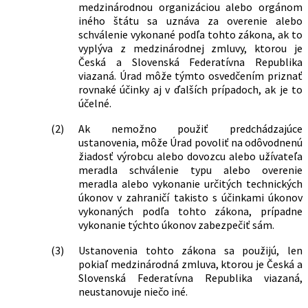
medzinárodnou organizáciou alebo orgánom
iného štátu sa uznáva za overenie alebo
schválenie vykonané podľa tohto zákona, ak to
vyplýva z medzinárodnej zmluvy, ktorou je
Česká a Slovenská Federatívna Republika
viazaná. Úrad môže týmto osvedčením priznať
rovnaké účinky aj v ďalších prípadoch, ak je to
účelné.
(2)
Ak nemožno použiť predchádzajúce
ustanovenia, môže Úrad povoliť na odôvodnenú
žiadosť výrobcu alebo dovozcu alebo užívateľa
meradla schválenie typu alebo overenie
meradla alebo vykonanie určitých technických
úkonov v zahraničí takisto s účinkami úkonov
vykonaných podľa tohto zákona, prípadne
vykonanie týchto úkonov zabezpečiť sám.
(3)
Ustanovenia tohto zákona sa použijú, len
pokiaľ medzinárodná zmluva, ktorou je Česká a
Slovenská Federatívna Republika viazaná,
neustanovuje niečo iné.