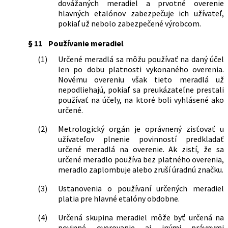
dovážaných meradiel a prvotné overenie
hlavných etalónov zabezpečuje ich užívateľ,
pokiaľ už nebolo zabezpečené výrobcom.
§ 11
Používanie meradiel
(1)
Určené meradlá sa môžu používať na daný účel
len po dobu platnosti vykonaného overenia.
Novému overeniu však tieto meradlá už
nepodliehajú, pokiaľ sa preukázateľne prestali
používať na účely, na ktoré boli vyhlásené ako
určené.
(2)
Metrologický orgán je oprávnený zisťovať u
užívateľov plnenie povinností predkladať
určené meradlá na overenie. Ak zistí, že sa
určené meradlo používa bez platného overenia,
meradlo zaplombuje alebo zruší úradnú značku.
(3)
Ustanovenia o používaní určených meradiel
platia pre hlavné etalóny obdobne.
(4)
Určená skupina meradiel môže byť určená na
povinné overovanie aj inými právnymi