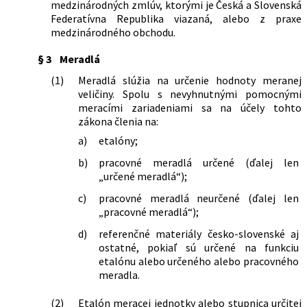
medzinárodných zmlúv, ktorými je Česká a Slovenská
Federatívna Republika viazaná, alebo z praxe
medzinárodného obchodu.
§ 3
Meradlá
(1)
Meradlá slúžia na určenie hodnoty meranej
veličiny. Spolu s nevyhnutnými pomocnými
meracími zariadeniami sa na účely tohto
zákona členia na:
a)
etalóny;
b)
pracovné meradlá určené (ďalej len
„určené meradlá“);
c)
pracovné meradlá neurčené (ďalej len
„pracovné meradlá“);
d)
referenčné materiály česko-slovenské aj
ostatné, pokiaľ sú určené na funkciu
etalónu alebo určeného alebo pracovného
meradla.
(2)
Etalón meracej jednotky alebo stupnica určitej