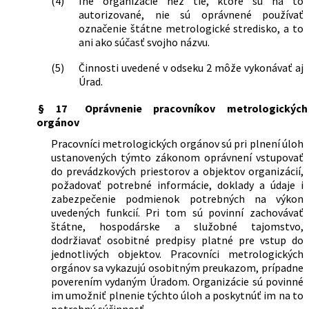
(4)
Iné organizácie než tie, ktoré sú na to
autorizované, nie sú oprávnené používať
označenie štátne metrologické stredisko, a to
ani ako súčasť svojho názvu.
(5)
Činnosti uvedené v odseku 2 môže vykonávať aj
Úrad.
§ 17
Oprávnenie pracovníkov metrologických
orgánov
Pracovníci metrologických orgánov sú pri plnení úloh
ustanovených týmto zákonom oprávnení vstupovať
do prevádzkových priestorov a objektov organizácií,
požadovať potrebné informácie, doklady a údaje i
zabezpečenie podmienok potrebných na výkon
uvedených funkcií. Pri tom sú povinní zachovávať
štátne, hospodárske a služobné tajomstvo,
dodržiavať osobitné predpisy platné pre vstup do
jednotlivých objektov. Pracovníci metrologických
orgánov sa vykazujú osobitným preukazom, prípadne
poverením vydaným Úradom. Organizácie sú povinné
im umožniť plnenie týchto úloh a poskytnúť im na to
potrebnú súčinnosť.