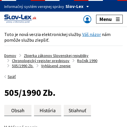
Slov-Lex
Informačný systém verejnej správy
Menu
Toto je nová verzia elektronickej služby.
Váš názor
nám
pomôže službu zlepšiť.
Domov
Zbierka zákonov Slovenskej republiky
Chronologický register predpisov
Ročník 1990
505/1990 Zb.
Vyhlásené znenie
Späť
505/1990 Zb.