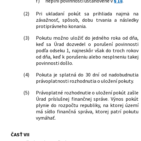
f)
neplní povinnosti ustanovené v
§ 18
.
(2)
Pri ukladaní pokút sa prihliada najmä na
závažnosť, spôsob, dobu trvania a následky
protiprávneho konania.
(3)
Pokutu možno uložiť do jedného roka od dňa,
keď sa Úrad dozvedel o porušení povinnosti
podľa odseku 1, najneskôr však do troch rokov
od dňa, keď k porušeniu alebo nesplneniu takej
povinnosti došlo.
(4)
Pokuta je splatná do 30 dní od nadobudnutia
právoplatnosti rozhodnutia o uložení pokuty.
(5)
Právoplatné rozhodnutie o uložení pokút zašle
Úrad príslušnej finančnej správe. Výnos pokút
plynie do rozpočtu republiky, na ktorej území
má sídlo finančná správa, ktorej patrí pokutu
vymáhať.
ČASŤ VII