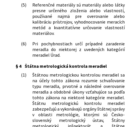
(5)
Referenčné materiály sú materiály alebo látky
presne určeného zloženia alebo vlastností,
používané najmä pre overovanie alebo
kalibráciu prístrojov, vyhodnocovanie meracích
metód a kvantitatívne určovanie vlastností
materiálov.
(6)
Pri pochybnostiach určí prípadné zaradenie
meradla do niektorej z uvedených kategórií
meradiel Úrad.
§ 4
Štátna metrologická kontrola meradiel
(1)
Štátnou metrologickou kontrolou meradiel sa
na účely tohto zákona rozumie schvaľovanie
typu meradla, prvotné a následné overovanie
meradla a obdobné úkony vzťahujúce sa podľa
tohto zákona na niektoré kategórie meradiel.
Štátnu metrologickú kontrolu meradiel
zabezpečujú a vykonávajú orgány štátnej správy
v oblasti metrológie, ktorými sú Česko-
slovenský metrologický ústav, Štátny
metrologický inšpektorát a štátne