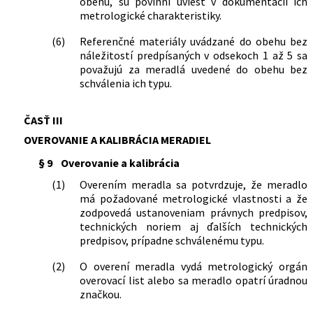
obehu, sú povinní uviesť v dokumentácii ich
metrologické charakteristiky.
(6)
Referenčné materiály uvádzané do obehu bez
náležitostí predpísaných v odsekoch 1 až 5 sa
považujú za meradlá uvedené do obehu bez
schválenia ich typu.
ČASŤ III
OVEROVANIE A KALIBRÁCIA MERADIEL
§ 9
Overovanie a kalibrácia
(1)
Overením meradla sa potvrdzuje, že meradlo
má požadované metrologické vlastnosti a že
zodpovedá ustanoveniam právnych predpisov,
technických noriem aj ďalších technických
predpisov, prípadne schválenému typu.
(2)
O overení meradla vydá metrologický orgán
overovací list alebo sa meradlo opatrí úradnou
značkou.