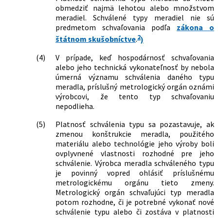
obmedziť najmä lehotou alebo množstvom
meradiel. Schválené typy meradiel nie sú
predmetom schvaľovania podľa
zákona o
2
štátnom skušobníctve
.
)
(4)
V prípade, keď hospodárnosť schvaľovania
alebo jeho technická vykonateľnosť by nebola
úmerná významu schválenia daného typu
meradla, príslušný metrologický orgán oznámi
výrobcovi, že tento typ schvaľovaniu
nepodlieha.
(5)
Platnosť schválenia typu sa pozastavuje, ak
zmenou konštrukcie meradla, použitého
materiálu alebo technológie jeho výroby boli
ovplyvnené vlastnosti rozhodné pre jeho
schválenie. Výrobca meradla schváleného typu
je povinný vopred ohlásiť príslušnému
metrologickému orgánu tieto zmeny.
Metrologický orgán schvaľujúci typ meradla
potom rozhodne, či je potrebné vykonať nové
schválenie typu alebo či zostáva v platnosti