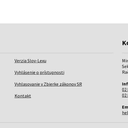
K
Verzia Slov-Lexu
Mi
Sek
Rač
Vyhlásenie o prístupnosti
In
Vyhlasovanie v Zbierke zákonov SR
02 
02 
Kontakt
Em
he