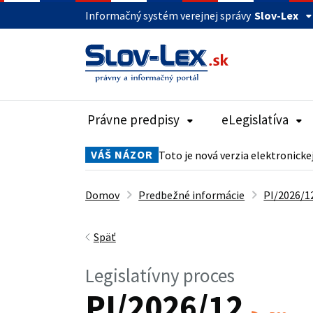
Informačný systém verejnej správy
Slov-Lex
Právne predpisy
eLegislatíva
VÁŠ NÁZOR
Toto je nová verzia elektronicke