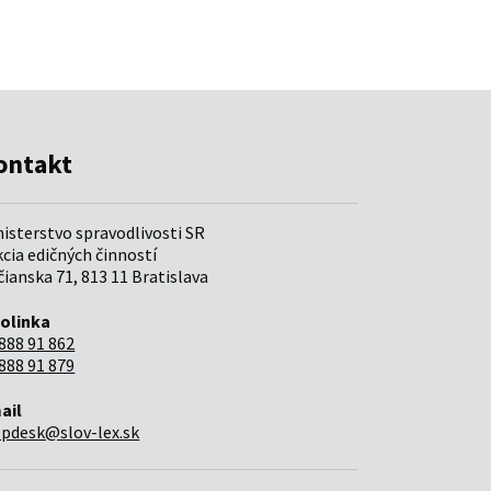
ontakt
nisterstvo spravodlivosti SR
cia edičných činností
ianska 71, 813 11 Bratislava
folinka
888 91 862
888 91 879
ail
lpdesk@slov-lex.sk