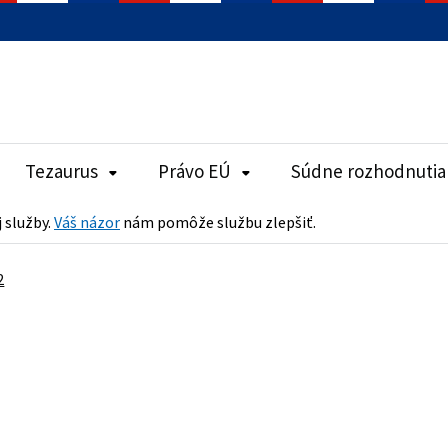
Tezaurus
Právo EÚ
Súdne rozhodnutia
j služby.
Váš názor
nám pomôže službu zlepšiť.