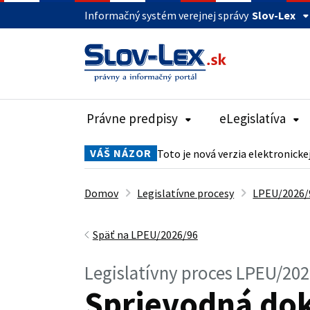
Informačný systém verejnej správy
Slov-Lex
Právne predpisy
eLegislatíva
VÁŠ NÁZOR
Toto je nová verzia elektronicke