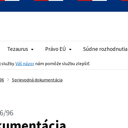
Tezaurus
Právo EÚ
Súdne rozhodnutia
j služby.
Váš názor
nám pomôže službu zlepšiť.