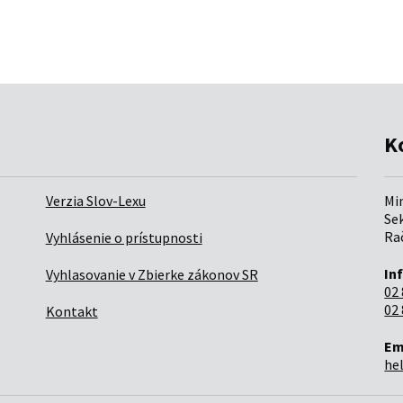
K
Verzia Slov-Lexu
Mi
Sek
Rač
Vyhlásenie o prístupnosti
In
Vyhlasovanie v Zbierke zákonov SR
02 
02 
Kontakt
Em
he