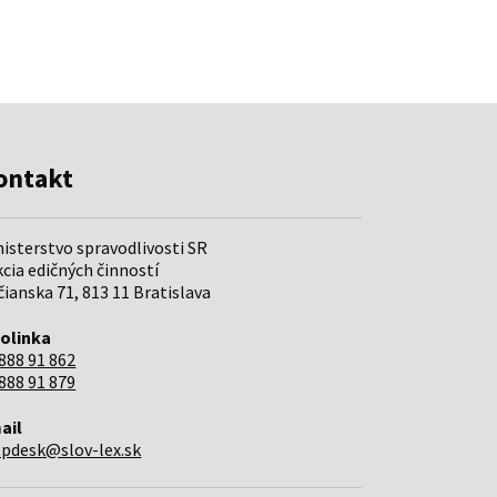
ontakt
nisterstvo spravodlivosti SR
cia edičných činností
ianska 71, 813 11 Bratislava
folinka
888 91 862
888 91 879
ail
lpdesk@slov-lex.sk