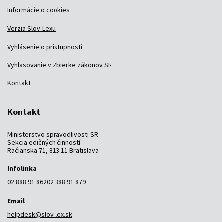
Informácie o cookies
Verzia Slov-Lexu
Vyhlásenie o prístupnosti
Vyhlasovanie v Zbierke zákonov SR
Kontakt
Kontakt
Ministerstvo spravodlivosti SR
Sekcia edičných činností
Račianska 71, 813 11 Bratislava
Infolinka
02 888 91 862
02 888 91 879
Email
helpdesk@slov-lex.sk