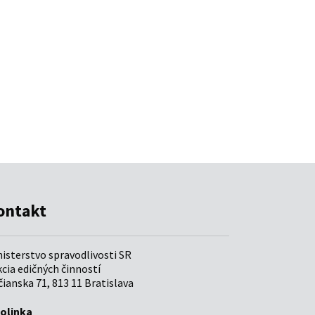
ontakt
nisterstvo spravodlivosti SR
cia edičných činností
ianska 71, 813 11 Bratislava
folinka