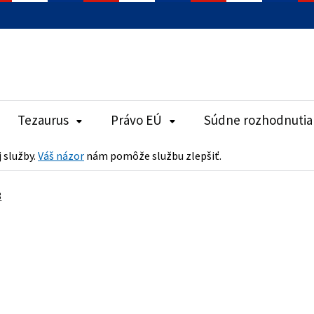
Tezaurus
Právo EÚ
Súdne rozhodnutia
j služby.
Váš názor
nám pomôže službu zlepšiť.