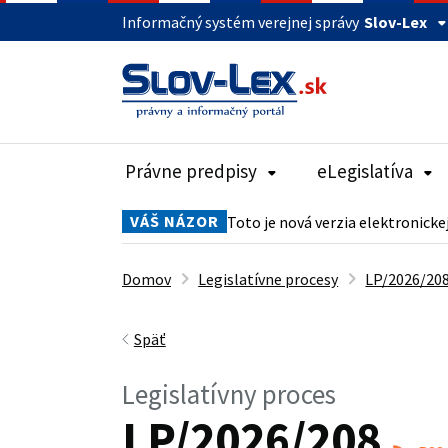
Informačný systém verejnej správy
Slov-Lex
Právne predpisy
eLegislatíva
VÁŠ NÁZOR
Toto je nová verzia elektronicke