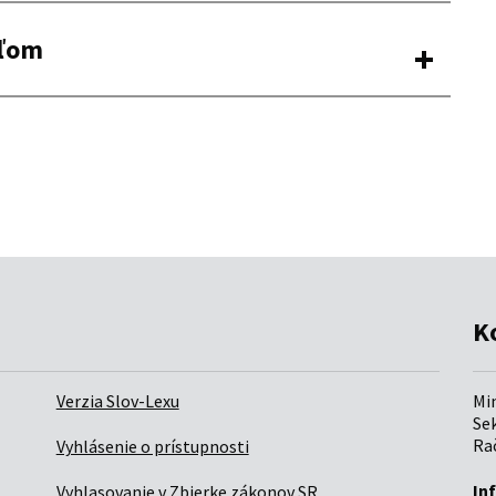
K
Verzia Slov-Lexu
Mi
Sek
Rač
Vyhlásenie o prístupnosti
In
Vyhlasovanie v Zbierke zákonov SR