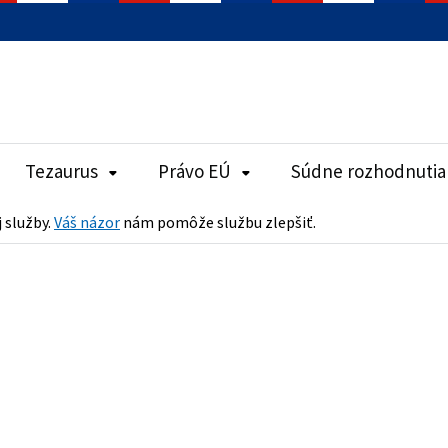
Tezaurus
Právo EÚ
Súdne rozhodnutia
j služby.
Váš názor
nám pomôže službu zlepšiť.