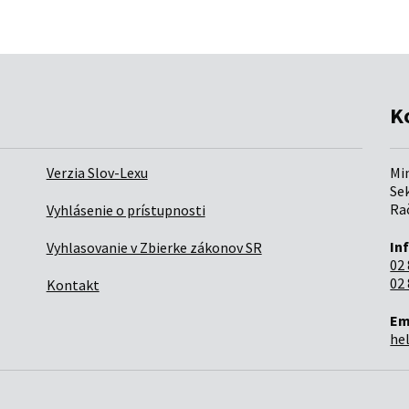
K
Verzia Slov-Lexu
Mi
Sek
Rač
Vyhlásenie o prístupnosti
In
Vyhlasovanie v Zbierke zákonov SR
02 
02 
Kontakt
Em
he