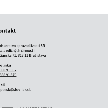
ontakt
nisterstvo spravodlivosti SR
cia edičných činností
ianska 71, 813 11 Bratislava
folinka
888 91 862
888 91 879
ail
lpdesk@slov-lex.sk