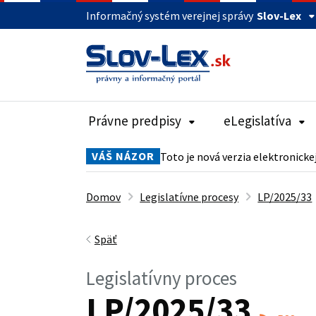
Informačný systém verejnej správy
Slov-Lex
Právne predpisy
eLegislatíva
VÁŠ NÁZOR
Toto je nová verzia elektronicke