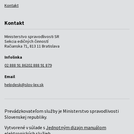
Kontakt
Kontakt
Ministerstvo spravodlivosti SR
Sekcia edičných činností
Račianska 71, 813 11 Bratislava
Infolinka
02 888 91 862
02 888 91 879
Email
helpdesk@slov-lex.sk
Prevádzkovateľom služby je Ministerstvo spravodlivosti
Slovenskej republiky.
Vytvorené v súlade s
Jednotným dizajn manuálom
elektronických služieb
.