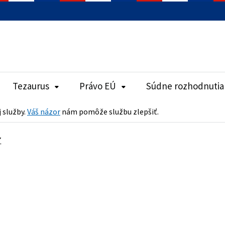
Tezaurus
Právo EÚ
Súdne rozhodnutia
j služby.
Váš názor
nám pomôže službu zlepšiť.