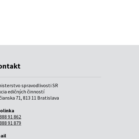
ontakt
nisterstvo spravodlivosti SR
cia edičných činností
ianska 71, 813 11 Bratislava
folinka
888 91 862
888 91 879
ail