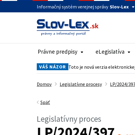
Informačný systém verejnej správy
Slov-Lex
Právne predpisy
eLegislatíva
VÁŠ NÁZOR
Toto je nová verzia elektronicke