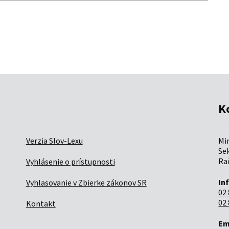
K
Verzia Slov-Lexu
Mi
Sek
Rač
Vyhlásenie o prístupnosti
In
Vyhlasovanie v Zbierke zákonov SR
02 
02 
Kontakt
Em