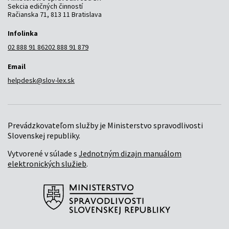
Sekcia edičných činností
Račianska 71, 813 11 Bratislava
Infolinka
02 888 91 862
02 888 91 879
Email
helpdesk@slov-lex.sk
Prevádzkovateľom služby je Ministerstvo spravodlivosti
Slovenskej republiky.
Vytvorené v súlade s
Jednotným dizajn manuálom
elektronických služieb
.