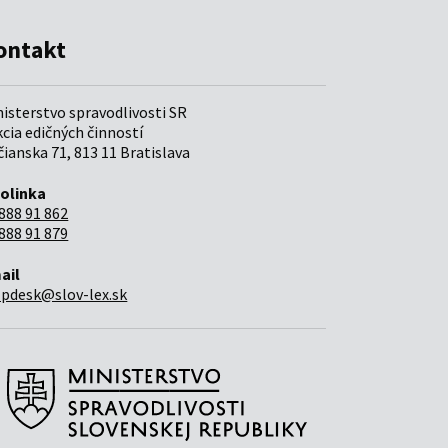
ontakt
nisterstvo spravodlivosti SR
cia edičných činností
ianska 71, 813 11 Bratislava
folinka
888 91 862
888 91 879
ail
lpdesk@slov-lex.sk