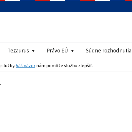
Tezaurus
Právo EÚ
Súdne rozhodnutia
j služby.
Váš názor
nám pomôže službu zlepšiť.