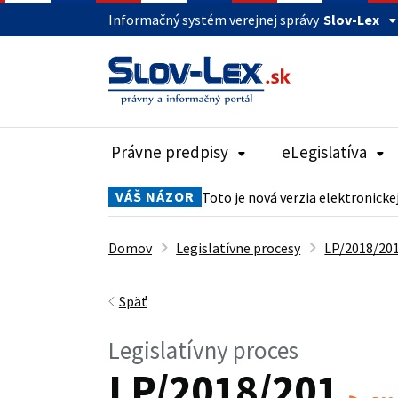
Informačný systém verejnej správy
Slov-Lex
Právne predpisy
eLegislatíva
VÁŠ NÁZOR
Toto je nová verzia elektronicke