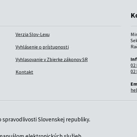
K
Verzia Slov-Lexu
Mi
Sek
Rač
Vyhlásenie o prístupnosti
In
Vyhlasovanie v Zbierke zákonov SR
02 
02 
Kontakt
Em
he
 spravodlivosti Slovenskej republiky.
manuálom elektronických služieb
.