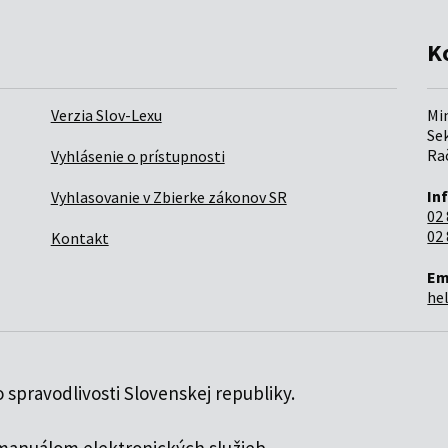
K
Verzia Slov-Lexu
Mi
Sek
Rač
Vyhlásenie o prístupnosti
In
Vyhlasovanie v Zbierke zákonov SR
02 
02 
Kontakt
Em
he
 spravodlivosti Slovenskej republiky.