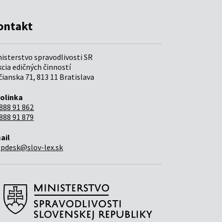
ontakt
nisterstvo spravodlivosti SR
cia edičných činností
ianska 71, 813 11 Bratislava
folinka
888 91 862
888 91 879
ail
lpdesk@slov-lex.sk