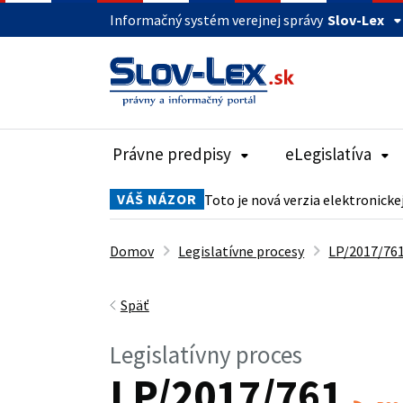
Informačný systém verejnej správy
Slov-Lex
Právne predpisy
eLegislatíva
VÁŠ NÁZOR
Toto je nová verzia elektronicke