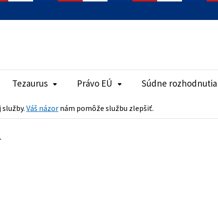
Tezaurus
Právo EÚ
Súdne rozhodnutia
j služby.
Váš názor
nám pomôže službu zlepšiť.