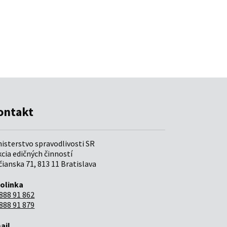
ontakt
nisterstvo spravodlivosti SR
cia edičných činností
ianska 71, 813 11 Bratislava
folinka
888 91 862
888 91 879
ail