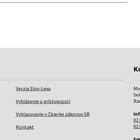
K
Verzia Slov-Lexu
Mi
Sek
Rač
Vyhlásenie o prístupnosti
In
Vyhlasovanie v Zbierke zákonov SR
02 
02 
Kontakt
Em