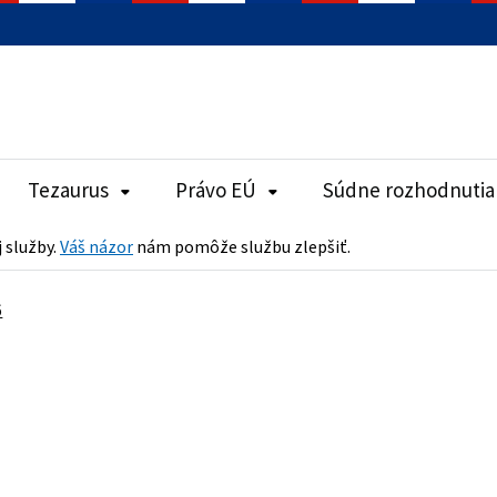
Tezaurus
Právo EÚ
Súdne rozhodnutia
j služby.
Váš názor
nám pomôže službu zlepšiť.