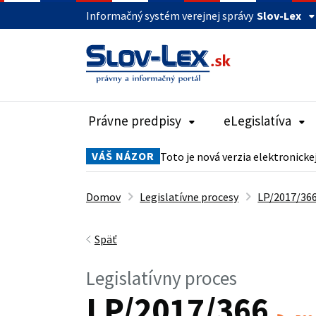
Informačný systém verejnej správy
Slov-Lex
Právne predpisy
eLegislatíva
VÁŠ NÁZOR
Toto je nová verzia elektronicke