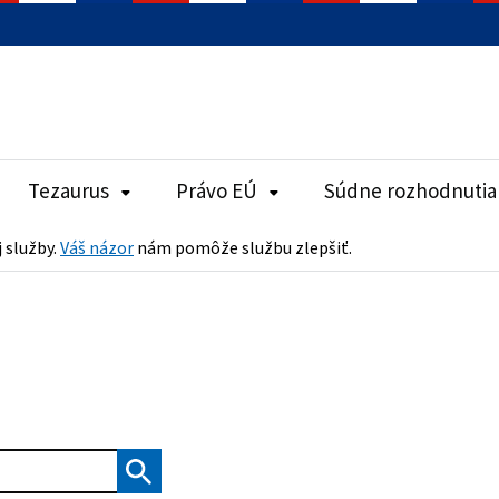
Tezaurus
Právo EÚ
Súdne rozhodnutia
j služby.
Váš názor
nám pomôže službu zlepšiť.