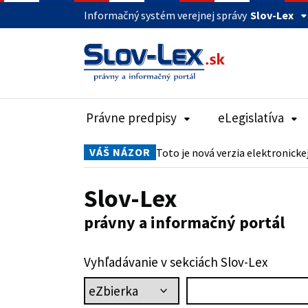
Informačný systém verejnej správy
Slov-Lex
Právne predpisy
eLegislatíva
VÁŠ NÁZOR
Toto je nová verzia elektronicke